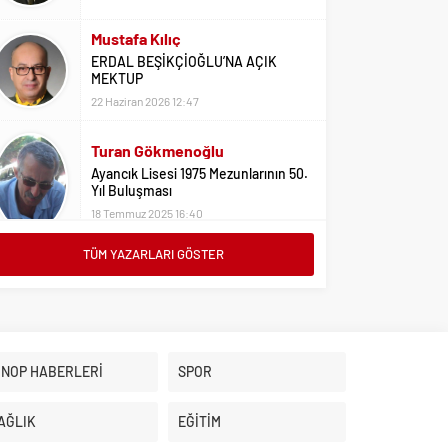
Mustafa Kılıç
ERDAL BEŞİKÇİOĞLU’NA AÇIK
MEKTUP
22 Haziran 2026 12:47
Turan Gökmenoğlu
Ayancık Lisesi 1975 Mezunlarının 50.
Yıl Buluşması
18 Temmuz 2025 16:40
TÜM YAZARLARI GÖSTER
Adil Yıldız
Bu Sene Fenerbahçe Ülke Puanlarını
Sırtladı
1 Eylül 2023 15:10
Ali Oral
İNOP HABERLERİ
SPOR
Üniversite Tercihleri İçin Öneriler
2 Ağustos 2023 16:03
AĞLIK
EĞİTİM