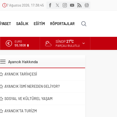
7 Ağustos 2026, 17:38:46
İYASET
SAĞLIK
EĞİTİM
RÖPORTAJLAR
SINOP
27°C
EURO
55,1808
PARÇALI BULUTLU
ALTIN
6.662,82
Ayancık Hakkında
DOLAR
47,6961
AYANCIK TARIHÇESI
AYANCIK İSMI NEREDEN GELIYOR?
SOSYAL VE KÜLTÜREL YAŞAM
AYANCIK’TA TURIZM