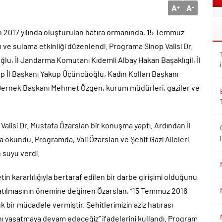
A
A
+
-
an 2017 yılında oluşturulan hatıra ormanında, 15 Temmuz
 ve sulama etkinliği düzenlendi. Programa Sinop Valisi Dr.
ğlu, İl Jandarma Komutanı Kıdemli Albay Hakan Başaklıgil, İl
p İl Başkanı Yakup Üçüncüoğlu, Kadın Kolları Başkanı
i Dernek Başkanı Mehmet Özgen, kurum müdürleri, gaziler ve
 Valisi Dr. Mustafa Özarslan bir konuşma yaptı. Ardından İl
a okundu. Programda, Vali Özarslan ve Şehit Gazi Aileleri
 suyu verdi.
n kararlılığıyla bertaraf edilen bir darbe girişimi olduğunu
yaşatılmasının önemine değinen Özarslan, “15 Temmuz 2016
k bir mücadele vermiştir. Şehitlerimizin aziz hatırası
sını yaşatmaya devam edeceğiz” ifadelerini kullandı. Program