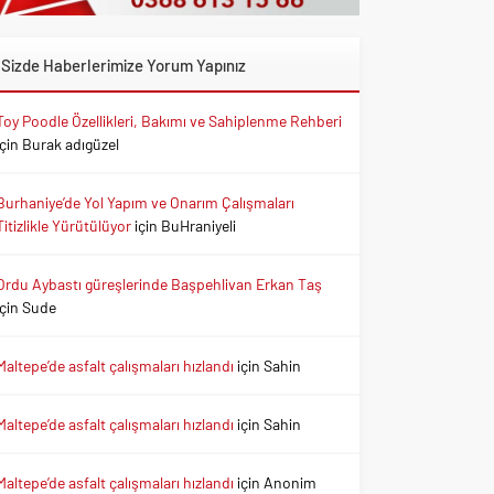
Sizde Haberlerimize Yorum Yapınız
Toy Poodle Özellikleri, Bakımı ve Sahiplenme Rehberi
için
Burak adıgüzel
Burhaniye’de Yol Yapım ve Onarım Çalışmaları
Titizlikle Yürütülüyor
için
BuHraniyeli
Ordu Aybastı güreşlerinde Başpehlivan Erkan Taş
için
Sude
Maltepe’de asfalt çalışmaları hızlandı
için
Sahin
Maltepe’de asfalt çalışmaları hızlandı
için
Sahin
Maltepe’de asfalt çalışmaları hızlandı
için
Anonim