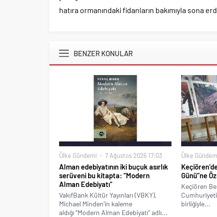
hatıra ormanındaki fidanların bakımıyla sona erd
BENZER KONULAR
Ülke Gündemi
7 Ağustos 2026 17:03
Ülke Gündem
Alman edebiyatının iki buçuk asırlık
Keçiören’d
serüveni bu kitapta: “Modern
Günü”ne Özel
Alman Edebiyatı”
Keçiören Bel
VakıfBank Kültür Yayınları (VBKY),
Cumhuriyeti 
Michael Minden’in kaleme
birliğiyle...
aldığı “Modern Alman Edebiyatı” adlı...