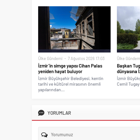
Ülke Gündemi
7 Ağustos 2026 17:03
Ülke Gündem
İzmir’in simge yapısı Cihan Palas
Başkan Tug
yeniden hayat buluyor
dünyasına İ
İzmir Büyükşehir Belediyesi, kentin
İzmir Büyükş
tarihi ve kültürel mirasının önemli
Cemil Tugay 
yapılarından...
YORUMLAR