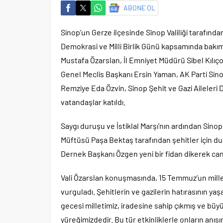
ABONE OL
Sinop’un Gerze ilçesinde Sinop Valiliği tarafınd
Demokrasi ve Milli Birlik Günü kapsamında bakım
Mustafa Özarslan, İl Emniyet Müdürü Sibel Kılıço
Genel Meclis Başkanı Ersin Yaman, AK Parti Sino
Remziye Eda Özvin, Sinop Şehit ve Gazi Aileler
vatandaşlar katıldı.
Saygı duruşu ve İstiklal Marşı’nın ardından Sinop
Müftüsü Paşa Bektaş tarafından şehitler için du
Dernek Başkanı Özgen yeni bir fidan dikerek can
Vali Özarslan konuşmasında, 15 Temmuz’un milleti
vurguladı. Şehitlerin ve gazilerin hatırasının 
gecesi milletimiz, iradesine sahip çıkmış ve büyü
yüreğimizdedir. Bu tür etkinliklerle onların anı