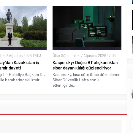
i
7 Ağustos 2026 17:03
Ülke Gündemi
7 Ağustos 2026 17:03
ay’dan Kazakistan iş
Kaspersky: Doğru BT alışkanlıkları
zmir daveti
siber dayanıklılığı güçlendiriyor
ehir Belediye Başkanı Dr.
Kaspersky, kısa süre önce düzenlenen
ile beraberindeki İzmir...
Siber Güvenlik Hafta sonu
etkinliğinde...