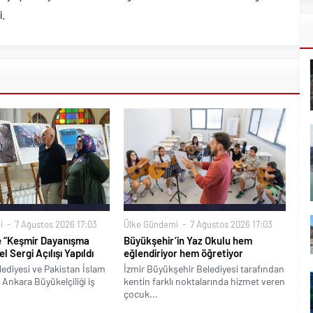
i.
i
7 Ağustos 2026 17:03
Ülke Gündemi
7 Ağustos 2026 17:03
e “Keşmir Dayanışma
Büyükşehir’in Yaz Okulu hem
 Sergi Açılışı Yapıldı
eğlendiriyor hem öğretiyor
ediyesi ve Pakistan İslam
İzmir Büyükşehir Belediyesi tarafından
Ankara Büyükelçiliği iş
kentin farklı noktalarında hizmet veren
çocuk...