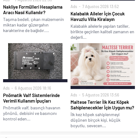
Ads
7 Ağustos 2026 13:52
Nakliye Formülleri Hesaplama
Aracı Nasıl Kullanılır?
Kalabalık Aileler İçin Çocuk
Havuzlu Villa Kiralayın
Taşıma bedeli, çıkan malzemenin
miktarı kadar güzergahın
Kalabalık ailelerle yapılan tatiller,
karakterine de bağlıdır....
birlikte geçirilen kaliteli zamanın en
değerli...
Ads
6 Ağustos 2026 18:16
Ads
5 Ağustos 2026 13:56
Pnömatik Valf Sistemlerinde
Verimli Kullanım İpuçları
Maltese Terrier İlk Kez Köpek
Sahiplenecekler İçin Uygun mu?
Pnömatik valf, basınçlı havanın
yönünü, debisini ve basıncını
İlk kez köpek sahiplenmeyi
kontrol eden...
düşünen birçok kişi, küçük
boyutlu, sevecen...