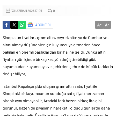
bu yıl itibariyle açmayı planlıyoruz’
13 HAZIRAN 2026 17:05
0
A
A
ABONE OL
+
-
Sinop altın fiyatları, gram altın, çeyrek altın ya da Cumhuriyet
altını almayı düşünenler için kuyumcuya gitmeden önce
bakılan en önemli başlıklardan biri haline geldi. Çünkü altın
fiyatları gün içinde birkaç kez yön değiştirebildiği gibi,
kuyumcudan kuyumcuya ve şehirden şehre de küçük farklarla
değişebiliyor.
İstanbul Kapalıçarşı’da oluşan gram altın satış fiyatı ile
Sinop’taki bir kuyumcunun sunduğu satış fiyatı her zaman
birebir aynı olmayabilir. Aradaki fark bazen birkaç lira gibi
görünür, bazen de piyasanın hareketli olduğu günlerde daha
belirgin hale gelir. Özellikle Ayancık’ta ya da Sinop merkezde