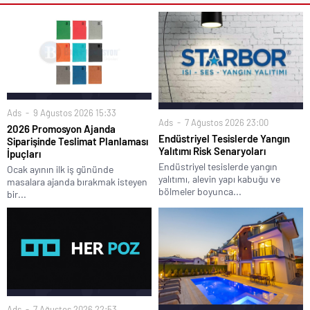
Ads
9 Ağustos 2026 15:33
Ads
7 Ağustos 2026 23:00
2026 Promosyon Ajanda
Endüstriyel Tesislerde Yangın
Siparişinde Teslimat Planlaması
Yalıtımı Risk Senaryoları
İpuçları
Endüstriyel tesislerde yangın
Ocak ayının ilk iş gününde
yalıtımı, alevin yapı kabuğu ve
masalara ajanda bırakmak isteyen
bölmeler boyunca...
bir...
Ads
7 Ağustos 2026 22:53