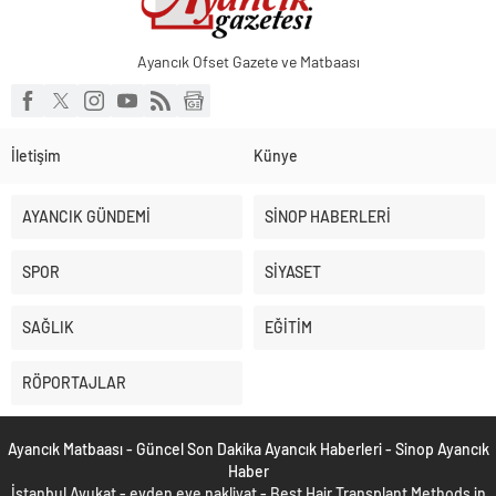
Ayancık Ofset Gazete ve Matbaası
İletişim
Künye
AYANCIK GÜNDEMİ
SİNOP HABERLERİ
SPOR
SİYASET
SAĞLIK
EĞİTİM
RÖPORTAJLAR
Ayancık Matbaası - Güncel Son Dakika Ayancık Haberleri - Sinop Ayancık
Haber
İstanbul Avukat
-
evden eve nakliyat
-
Best Hair Transplant Methods in