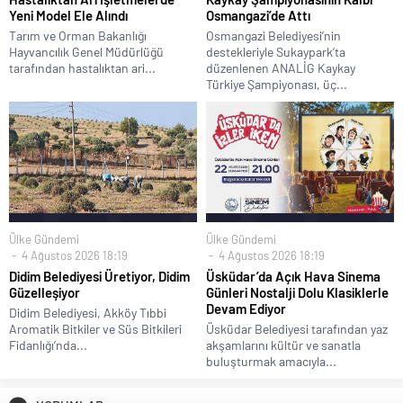
Yeni Model Ele Alındı
Osmangazi’de Attı
Tarım ve Orman Bakanlığı
Osmangazi Belediyesi’nin
Hayvancılık Genel Müdürlüğü
destekleriyle Sukaypark’ta
tarafından hastalıktan ari...
düzenlenen ANALİG Kaykay
Türkiye Şampiyonası, üç...
Ülke Gündemi
Ülke Gündemi
4 Ağustos 2026 18:19
4 Ağustos 2026 18:19
Didim Belediyesi Üretiyor, Didim
Üsküdar’da Açık Hava Sinema
Güzelleşiyor
Günleri Nostalji Dolu Klasiklerle
Devam Ediyor
Didim Belediyesi, Akköy Tıbbi
Aromatik Bitkiler ve Süs Bitkileri
Üsküdar Belediyesi tarafından yaz
Fidanlığı’nda...
akşamlarını kültür ve sanatla
buluşturmak amacıyla...