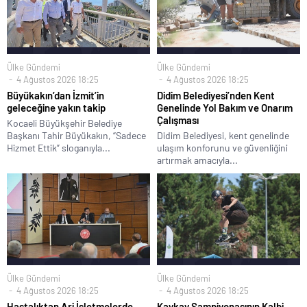
Ülke Gündemi
Ülke Gündemi
4 Ağustos 2026 18:25
4 Ağustos 2026 18:25
Büyükakın’dan İzmit’in
Didim Belediyesi’nden Kent
geleceğine yakın takip
Genelinde Yol Bakım ve Onarım
Çalışması
Kocaeli Büyükşehir Belediye
Başkanı Tahir Büyükakın, “Sadece
Didim Belediyesi, kent genelinde
Hizmet Ettik” sloganıyla...
ulaşım konforunu ve güvenliğini
artırmak amacıyla...
Ülke Gündemi
Ülke Gündemi
4 Ağustos 2026 18:25
4 Ağustos 2026 18:25
Hastalıktan Ari İşletmelerde
Kaykay Şampiyonasının Kalbi