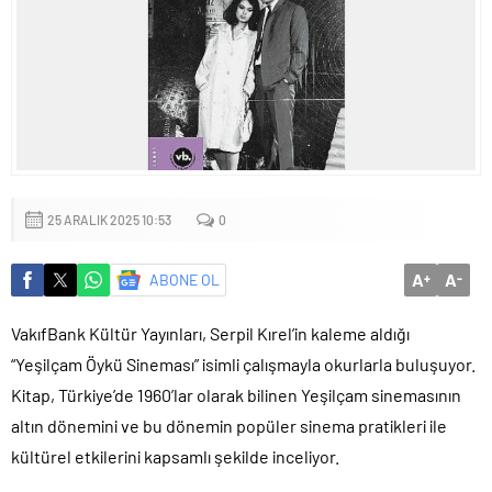
mu?
25 ARALIK 2025 10:53
0
A
A
ABONE OL
+
-
VakıfBank Kültür Yayınları, Serpil Kırel’in kaleme aldığı
“Yeşilçam Öykü Sineması” isimli çalışmayla okurlarla buluşuyor.
Kitap, Türkiye’de 1960’lar olarak bilinen Yeşilçam sinemasının
altın dönemini ve bu dönemin popüler sinema pratikleri ile
kültürel etkilerini kapsamlı şekilde inceliyor.