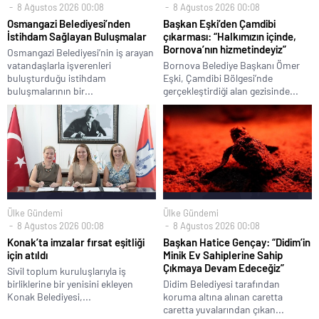
8 Ağustos 2026 00:08
8 Ağustos 2026 00:08
Osmangazi Belediyesi’nden
Başkan Eşki’den Çamdibi
İstihdam Sağlayan Buluşmalar
çıkarması: “Halkımızın içinde,
Bornova’nın hizmetindeyiz”
Osmangazi Belediyesi’nin iş arayan
vatandaşlarla işverenleri
Bornova Belediye Başkanı Ömer
buluşturduğu istihdam
Eşki, Çamdibi Bölgesi’nde
buluşmalarının bir...
gerçekleştirdiği alan gezisinde...
Ülke Gündemi
Ülke Gündemi
8 Ağustos 2026 00:08
8 Ağustos 2026 00:08
Konak’ta imzalar fırsat eşitliği
Başkan Hatice Gençay: “Didim’in
için atıldı
Minik Ev Sahiplerine Sahip
Çıkmaya Devam Edeceğiz”
Sivil toplum kuruluşlarıyla iş
birliklerine bir yenisini ekleyen
Didim Belediyesi tarafından
Konak Belediyesi,...
koruma altına alınan caretta
caretta yuvalarından çıkan...