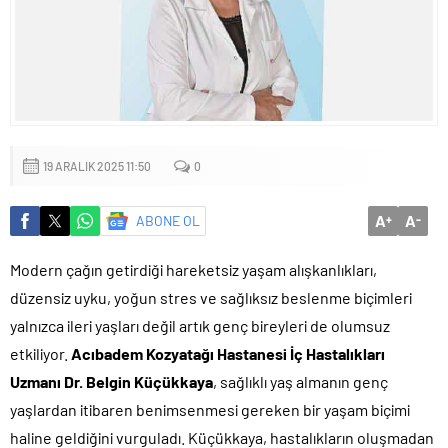
Küçük işletmeler büyük siber risklerle karşı karşıya
19 ARALIK 2025 11:50
0
A
A
ABONE OL
+
-
Modern çağın getirdiği hareketsiz yaşam alışkanlıkları,
düzensiz uyku, yoğun stres ve sağlıksız beslenme biçimleri
yalnızca ileri yaşları değil artık genç bireyleri de olumsuz
etkiliyor.
Acıbadem Kozyatağı Hastanesi İç Hastalıkları
Uzmanı Dr. Belgin Küçükkaya
, sağlıklı yaş almanın genç
yaşlardan itibaren benimsenmesi gereken bir yaşam biçimi
haline geldiğini vurguladı. Küçükkaya, hastalıkların oluşmadan