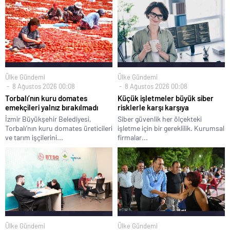
Ülke Gündemi
Ülke Gündemi
8 Ağustos 2026 00:08
8 Ağustos 2026 00:08
Torbalı’nın kuru domates
Küçük işletmeler büyük siber
emekçileri yalnız bırakılmadı
risklerle karşı karşıya
İzmir Büyükşehir Belediyesi,
Siber güvenlik her ölçekteki
Torbalı’nın kuru domates üreticileri
işletme için bir gereklilik. Kurumsal
ve tarım işçilerini...
firmalar...
Ülke Gündemi
Ülke Gündemi