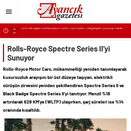
Başkan Eşki’den Çamdibi çıkarması: “Halkımızın içinde,
Bornova’nın hizmetindeyiz”
Konak’ta imzalar fırsat eşitliği için atıldı
Rolls-Royce Spectre Series II’yi
Başkan Hatice Gençay: “Didim’in Minik Ev Sahiplerine Sahip
Sunuyor
Çıkmaya Devam Edeceğiz”
Rolls-Royce Motor Cars, mükemmelliği yeniden tanımlayarak
K. Menderes’te AKTAŞ Bereketi
kusursuzluk arayışını bir üst düzeye taşıyan, elektrikli
Başkan Hatice Gençay: “Didim’in Her Noktasında Gece
Gündüz Sahadayız”
sürüşün zirvesini yeniden şekillendiren Spectre Series II ve
Başkan Çerçioğlu’ndan 7 Eylül Temalı Ödüllü Resim, Şiir ve
Black Badge Spectre Series II’yi tanıtıyor. Menzil %18
Kompozisyon Yarışması
artırılarak 628 KM’ye (WLTP) ulaşırken, şarj süreleri ise %14
Başkan Hatice Gençay: “Kadınlarımızın Üretim Gücünü
oranında kısaltıldı.
Destekliyoruz”
Torbalı’nın kuru domates emekçileri yalnız bırakılmadı
Küçük işletmeler büyük siber risklerle karşı karşıya