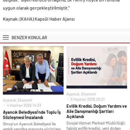
uygun olarak gerçekleştirilmiştir.”
Kaynak: (KAHA) Kapsül Haber Ajansı
BENZER KONULAR
Ayancık
,
Ekonomi
3 Haziran 2026 20:21
Ayancık
,
Ekonomi
4 Haziran 2026 14:33
Evlilik Kredisi, Doğum Yardımı ve
Aile Danışmanlığı Şartları
Ayancık Belediyesi’nde Toplu İş
Açıklandı
Sözleşmesi İmzalandı
Sosyal Hizmet Merkezi Müdürlüğü;
Sinop'un Ayancık Belediyesi ile
faizsiz evlilik kredisi, yeni doğan
yetkili sendika arasında yürütülen