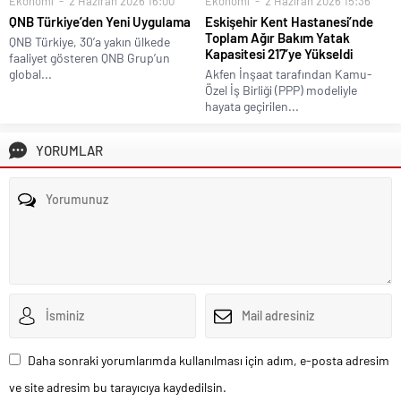
Ekonomi
2 Haziran 2026 16:00
Ekonomi
2 Haziran 2026 15:36
QNB Türkiye’den Yeni Uygulama
Eskişehir Kent Hastanesi’nde
Toplam Ağır Bakım Yatak
QNB Türkiye, 30’a yakın ülkede
Kapasitesi 217’ye Yükseldi
faaliyet gösteren QNB Grup’un
global...
Akfen İnşaat tarafından Kamu-
Özel İş Birliği (PPP) modeliyle
hayata geçirilen...
YORUMLAR
Daha sonraki yorumlarımda kullanılması için adım, e-posta adresim
ve site adresim bu tarayıcıya kaydedilsin.