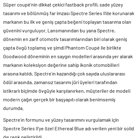
Süper coupé’nin dikkat çekici fastback profili, sade yüzey
tasarımı ve bölünmüş far imzası Spectre Series II’de korunarak
markanın bu ilk ve geniş çapta beğeni toplayan tasarıma olan
güvenini vurguluyor. Lansmanından bu yana Spectre,
dönemin en zarif otomotiv tasarımlarından biri olarak geniş
çapta övgü toplamış ve şimdi Phantom Coupé ile birlikte
Goodwood döneminin en saygın modelleri arasında yer alarak
markanın koleksiyon değerine sahip ikonik otomobilleri
arasına katıldı. Spectre’ın kazandığı çok sayıda uluslararası
ödül arasında, zamansız tasarımı jüri üyeleri tarafından
istikrarlı biçimde övgüyle karşılanırken, müşteriler de modeli
modern çağın gerçek bir başyapıtı olarak benimsemiş
durumda.
Spectre’ın formunu ve yüzey tasarımını vurgulamak için
Spectre Series II’ye özel Ethereal Blue adı verilen yeni bir solid
dış renk geliştirildi.