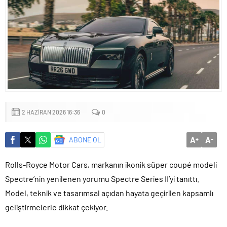
Osmangazi Belediyesi’nden İstihdam Sağlayan Buluşmalar
2 HAZIRAN 2026 16:36
0
A
A
ABONE OL
+
-
Rolls-Royce Motor Cars, markanın ikonik süper coupé modeli
Spectre’nin yenilenen yorumu Spectre Series II’yi tanıttı.
Model, teknik ve tasarımsal açıdan hayata geçirilen kapsamlı
geliştirmelerle dikkat çekiyor.