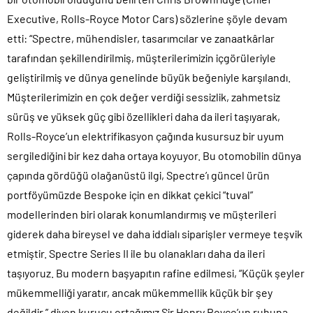
Executive, Rolls-Royce Motor Cars) sözlerine şöyle devam
etti: “Spectre, mühendisler, tasarımcılar ve zanaatkârlar
tarafından şekillendirilmiş, müşterilerimizin içgörüleriyle
geliştirilmiş ve dünya genelinde büyük beğeniyle karşılandı.
Müşterilerimizin en çok değer verdiği sessizlik, zahmetsiz
sürüş ve yüksek güç gibi özellikleri daha da ileri taşıyarak,
Rolls-Royce’un elektrifikasyon çağında kusursuz bir uyum
sergilediğini bir kez daha ortaya koyuyor. Bu otomobilin dünya
çapında gördüğü olağanüstü ilgi, Spectre’ı güncel ürün
portföyümüzde Bespoke için en dikkat çekici “tuval”
modellerinden biri olarak konumlandırmış ve müşterileri
giderek daha bireysel ve daha iddialı siparişler vermeye teşvik
etmiştir. Spectre Series II ile bu olanakları daha da ileri
taşıyoruz. Bu modern başyapıtın rafine edilmesi, “Küçük şeyler
mükemmelliği yaratır, ancak mükemmellik küçük bir şey
değildir.” diyen kurucu ortağımız Sir Henry Royce’un ruhuna