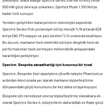
yükseliyor. Black Badge Spectre Series II’de ise Infinity Mode
500 kW gücü devreye sokarken, Spirited Mode 1.100 Nm’ye
kadar tork sunuyor.
Yeniden geliştirilen batarya hücre teknolojisi sayesinde
Spectre Series II’nin potansiyel sürüş menzili %18 artarak 628
km’ye (WLTP) ulaşıyor ve şarj süreleri %14 oranında kısaltılıyor.
Bu durum, markanın hem elektrikli sürüşte dinginlik hem de
performanstan taviz vermeyen mühendislik anlayışındaki
kararlılığını pekiştiriyor.
Spectre: Bespoke zanaatkarlığı için kusursuz bir tuval
Spectre, Bespoke özel siparişlere yönelik talepte Phantom’un
ardından ikinci sırada yer alarak markanın kişiselleştirme
dünyasındaki güçlü konumunu bir kez daha ortaya koyuyor.
Bespoke için neredeyse sınırsız kişiselleştirme olanaklara ek
olarak Spectre Series II, müşterilerin daha iddialı ve ifade gücü