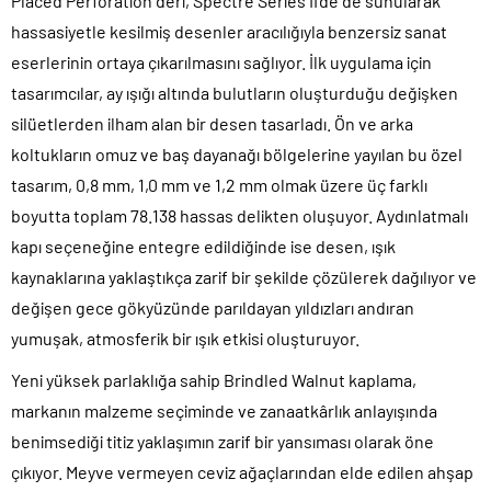
Placed Perforation deri, Spectre Series II’de de sunularak
hassasiyetle kesilmiş desenler aracılığıyla benzersiz sanat
eserlerinin ortaya çıkarılmasını sağlıyor. İlk uygulama için
tasarımcılar, ay ışığı altında bulutların oluşturduğu değişken
silüetlerden ilham alan bir desen tasarladı. Ön ve arka
koltukların omuz ve baş dayanağı bölgelerine yayılan bu özel
tasarım, 0,8 mm, 1,0 mm ve 1,2 mm olmak üzere üç farklı
boyutta toplam 78.138 hassas delikten oluşuyor. Aydınlatmalı
kapı seçeneğine entegre edildiğinde ise desen, ışık
kaynaklarına yaklaştıkça zarif bir şekilde çözülerek dağılıyor ve
değişen gece gökyüzünde parıldayan yıldızları andıran
yumuşak, atmosferik bir ışık etkisi oluşturuyor.
Yeni yüksek parlaklığa sahip Brindled Walnut kaplama,
markanın malzeme seçiminde ve zanaatkârlık anlayışında
benimsediği titiz yaklaşımın zarif bir yansıması olarak öne
çıkıyor. Meyve vermeyen ceviz ağaçlarından elde edilen ahşap