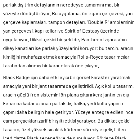
parlak dış trim detaylarının neredeyse tamamını mat bir
yüzeyle dönüştürüyor. Bu uygulama; ön ızgara çerçevesi, yan
çerçeve kaplamaları, tampon detayları, “Double R” ambleminin
yan çerçevesi, kapı kolları ve Spirit of Ecstasy üzerinde
uygulanıyor. Dikkat çekici bir şekilde, Pantheon Izgarası’nın
dikey kanatları ise parlak yüzeylerini koruyor; bu tercih, aracın
kimliğini muhafaza etmek amacıyla Rolls-Royce tasarımcıları
tarafından alınmış bir karar olarak öne çıkıyor.
Black Badge için daha etkileyici bir görsel karakter yaratmak
amacıyla yeni bir jant tasarımı da geliştirildi. Açık kollu tasarım,
aracın güçlü fren sistemini ön plana çıkarırken; jantın en dış
kenarına kadar uzanan parlak dış halka, yedi kollu yapının
çapını daha belirgin hale getiriyor. Yüzeye entegre edilen ince
cam parçacıkları zarif bir ışıltı etkisi yaratıyor. Bu dikkat çekici
tasarım, özel yüksek sıcaklık kürleme süreciyle geliştirilen
Iced Matte Black seçeneğiyle de sunuluyor. Böylece Black