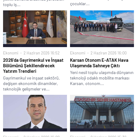
çocuklar...
toplu iş...
Ekonomi
2 Haziran 2026 16:52
Ekonomi
2 Haziran 2026 16:00
2026’da Gayrimenkul ve İnşaat
Karsan Otonom E-ATAK Hava
Bölümünü Şekillendirecek
Ulaşımında Sahneye Çıktı
Yatırım Trendleri
Yeni nesil toplu ulaşımda dünyanın
Gayrimenkul ve inşaat sektörü,
teknoloji odaklı mobilite markası
değişen ekonomik dinamikler,
Karsan, otonom...
teknolojik gelişmeler ve...