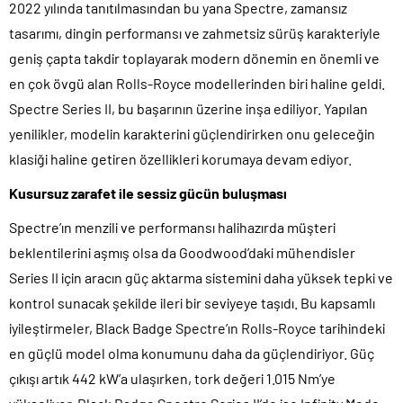
2022 yılında tanıtılmasından bu yana Spectre, zamansız
tasarımı, dingin performansı ve zahmetsiz sürüş karakteriyle
geniş çapta takdir toplayarak modern dönemin en önemli ve
en çok övgü alan Rolls-Royce modellerinden biri haline geldi.
Spectre Series II, bu başarının üzerine inşa ediliyor. Yapılan
yenilikler, modelin karakterini güçlendirirken onu geleceğin
klasiği haline getiren özellikleri korumaya devam ediyor.
Kusursuz zarafet ile sessiz gücün buluşması
Spectre’ın menzili ve performansı halihazırda müşteri
beklentilerini aşmış olsa da Goodwood’daki mühendisler
Series II için aracın güç aktarma sistemini daha yüksek tepki ve
kontrol sunacak şekilde ileri bir seviyeye taşıdı. Bu kapsamlı
iyileştirmeler, Black Badge Spectre’ın Rolls-Royce tarihindeki
en güçlü model olma konumunu daha da güçlendiriyor. Güç
çıkışı artık 442 kW’a ulaşırken, tork değeri 1.015 Nm’ye