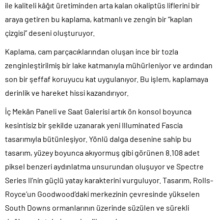
ile kaliteli kâğıt üretiminden arta kalan okaliptüs liflerini bir
araya getiren bu kaplama, katmanlı ve zengin bir “kaplan
çizgisi” deseni oluşturuyor.
Kaplama, cam parçacıklarından oluşan ince bir tozla
zenginleştirilmiş bir lake katmanıyla mühürleniyor ve ardından
son bir şeffaf koruyucu kat uygulanıyor. Bu işlem, kaplamaya
derinlik ve hareket hissi kazandırıyor.
İç Mekân Paneli ve Saat Galerisi artık ön konsol boyunca
kesintisiz bir şekilde uzanarak yeni Illuminated Fascia
tasarımıyla bütünleşiyor. Yönlü dalga desenine sahip bu
tasarım, yüzey boyunca akıyormuş gibi görünen 8.108 adet
piksel benzeri aydınlatma unsurundan oluşuyor ve Spectre
Series II’nin güçlü yatay karakterini vurguluyor. Tasarım, Rolls-
Royce’un Goodwood’daki merkezinin çevresinde yükselen
South Downs ormanlarının üzerinde süzülen ve sürekli