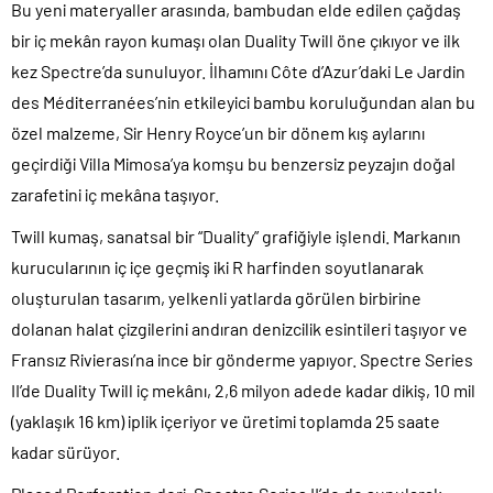
Bu yeni materyaller arasında, bambudan elde edilen çağdaş
bir iç mekân rayon kumaşı olan Duality Twill öne çıkıyor ve ilk
kez Spectre’da sunuluyor. İlhamını Côte d’Azur’daki Le Jardin
des Méditerranées’nin etkileyici bambu koruluğundan alan bu
özel malzeme, Sir Henry Royce’un bir dönem kış aylarını
geçirdiği Villa Mimosa’ya komşu bu benzersiz peyzajın doğal
zarafetini iç mekâna taşıyor.
Twill kumaş, sanatsal bir “Duality” grafiğiyle işlendi. Markanın
kurucularının iç içe geçmiş iki R harfinden soyutlanarak
oluşturulan tasarım, yelkenli yatlarda görülen birbirine
dolanan halat çizgilerini andıran denizcilik esintileri taşıyor ve
Fransız Rivierası’na ince bir gönderme yapıyor. Spectre Series
II’de Duality Twill iç mekânı, 2,6 milyon adede kadar dikiş, 10 mil
(yaklaşık 16 km) iplik içeriyor ve üretimi toplamda 25 saate
kadar sürüyor.