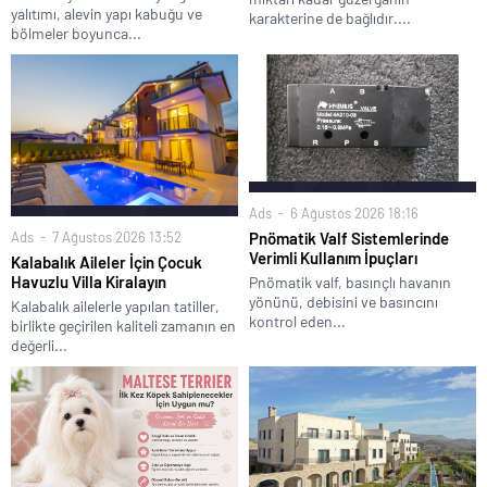
yalıtımı, alevin yapı kabuğu ve
karakterine de bağlıdır....
bölmeler boyunca...
Ads
6 Ağustos 2026 18:16
Ads
7 Ağustos 2026 13:52
Pnömatik Valf Sistemlerinde
Verimli Kullanım İpuçları
Kalabalık Aileler İçin Çocuk
Havuzlu Villa Kiralayın
Pnömatik valf, basınçlı havanın
yönünü, debisini ve basıncını
Kalabalık ailelerle yapılan tatiller,
kontrol eden...
birlikte geçirilen kaliteli zamanın en
değerli...