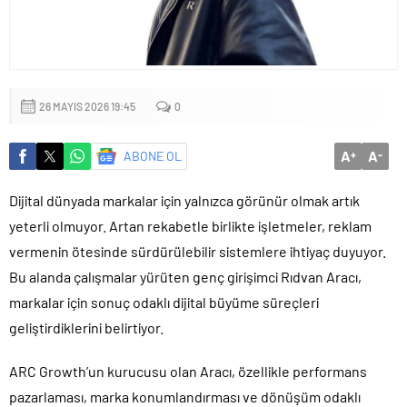
Sığacık’tan güçlü mesaj: “Deniz bizim, Sığacık hepimizin”
Maltepe’de çocuklar kitapların renkli dünyasında buluştu
26 MAYIS 2026 19:45
0
A
A
ABONE OL
+
-
Dijital dünyada markalar için yalnızca görünür olmak artık
yeterli olmuyor. Artan rekabetle birlikte işletmeler, reklam
vermenin ötesinde sürdürülebilir sistemlere ihtiyaç duyuyor.
Bu alanda çalışmalar yürüten genç girişimci Rıdvan Aracı,
markalar için sonuç odaklı dijital büyüme süreçleri
geliştirdiklerini belirtiyor.
ARC Growth’un kurucusu olan Aracı, özellikle performans
pazarlaması, marka konumlandırması ve dönüşüm odaklı