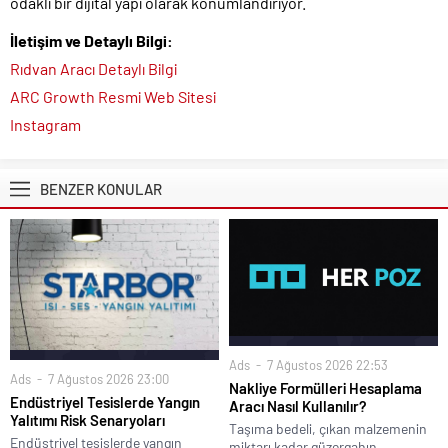
odaklı bir dijital yapı olarak konumlandırıyor.
İletişim ve Detaylı Bilgi:
Rıdvan Aracı Detaylı Bilgi
ARC Growth Resmi Web Sitesi
Instagram
BENZER KONULAR
Ads
7 Ağustos 2026 22:53
Ads
7 Ağustos 2026 23:00
Nakliye Formülleri Hesaplama
Endüstriyel Tesislerde Yangın
Aracı Nasıl Kullanılır?
Yalıtımı Risk Senaryoları
Taşıma bedeli, çıkan malzemenin
Endüstriyel tesislerde yangın
miktarı kadar güzergahın