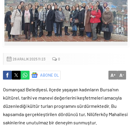
Küçük işletmeler büyük siber risklerle karşı karşıya
26 ARALIK 2025 11:23
0
A
A
ABONE OL
+
-
Osmangazi Belediyesi, ilçede yaşayan kadınların Bursa’nın
kültürel, tarihi ve manevi değerlerini keşfetmeleri amacıyla
düzenlediği kültür turları programını sürdürmektedir. Bu
kapsamda gerçekleştirilen dördüncü tur, Nilüferköy Mahallesi
sakinlerine unutulmaz bir deneyim sunmuştur.