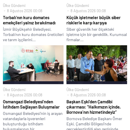
Ülke Gündemi
Ülke Gündemi
8 Ağustos 2026 00:08
8 Ağustos 2026 00:08
Torbalı’nın kuru domates
Küçük işletmeler büyük siber
emekçileri yalnız bırakılmadı
risklerle karşı karşıya
İzmir Büyükşehir Belediyesi,
Siber güvenlik her ölçekteki
Torbalı’nın kuru domates üreticileri
işletme için bir gereklilik. Kurumsal
ve tarım işçilerini...
firmalar...
Ülke Gündemi
Ülke Gündemi
8 Ağustos 2026 00:08
8 Ağustos 2026 00:08
Osmangazi Belediyesi’nden
Başkan Eşki’den Çamdibi
İstihdam Sağlayan Buluşmalar
çıkarması: “Halkımızın içinde,
Bornova’nın hizmetindeyiz”
Osmangazi Belediyesi’nin iş arayan
vatandaşlarla işverenleri
Bornova Belediye Başkanı Ömer
buluşturduğu istihdam
Eşki, Çamdibi Bölgesi’nde
buluşmalarının bir...
gerçekleştirdiği alan gezisinde...