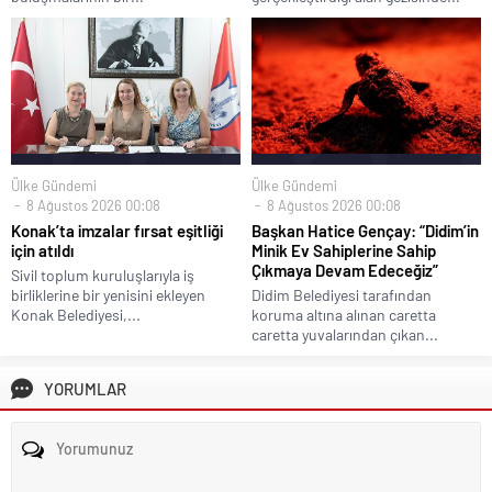
Ülke Gündemi
Ülke Gündemi
8 Ağustos 2026 00:08
8 Ağustos 2026 00:08
Konak’ta imzalar fırsat eşitliği
Başkan Hatice Gençay: “Didim’in
için atıldı
Minik Ev Sahiplerine Sahip
Çıkmaya Devam Edeceğiz”
Sivil toplum kuruluşlarıyla iş
birliklerine bir yenisini ekleyen
Didim Belediyesi tarafından
Konak Belediyesi,...
koruma altına alınan caretta
caretta yuvalarından çıkan...
YORUMLAR