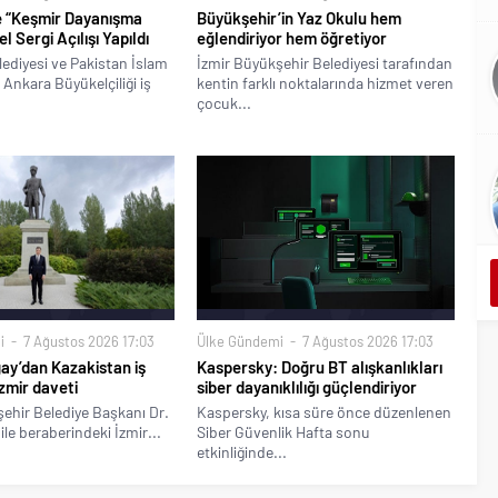
e “Keşmir Dayanışma
Büyükşehir’in Yaz Okulu hem
 Sergi Açılışı Yapıldı
eğlendiriyor hem öğretiyor
ediyesi ve Pakistan İslam
İzmir Büyükşehir Belediyesi tarafından
Ankara Büyükelçiliği iş
kentin farklı noktalarında hizmet veren
çocuk...
i
7 Ağustos 2026 17:03
Ülke Gündemi
7 Ağustos 2026 17:03
ay’dan Kazakistan iş
Kaspersky: Doğru BT alışkanlıkları
zmir daveti
siber dayanıklılığı güçlendiriyor
ehir Belediye Başkanı Dr.
Kaspersky, kısa süre önce düzenlenen
ile beraberindeki İzmir...
Siber Güvenlik Hafta sonu
etkinliğinde...