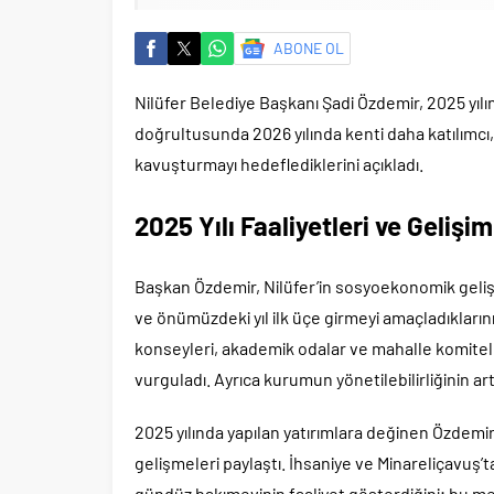
ABONE OL
Nilüfer Belediye Başkanı Şadi Özdemir, 2025 yılın
doğrultusunda 2026 yılında kenti daha katılımcı,
kavuşturmayı hedeflediklerini açıkladı.
2025 Yılı Faaliyetleri ve Gelişi
Başkan Özdemir, Nilüfer’in sosyoekonomik gelişmiş
ve önümüzdeki yıl ilk üçe girmeyi amaçladıklarını
konseyleri, akademik odalar ve mahalle komiteler
vurguladı. Ayrıca kurumun yönetilebilirliğinin artı
2025 yılında yapılan yatırımlara değinen Özdemir, 
gelişmeleri paylaştı. İhsaniye ve Minareliçavuş’t
gündüz bakımevinin faaliyet gösterdiğini; bu me