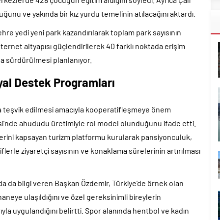
uğunu ve yakında bir kız yurdu temelinin atılacağını aktardı.
ehre yedi yeni park kazandırılarak toplam park sayısının
internet altyapısı güçlendirilerek 40 farklı noktada erişim
da sürdürülmesi planlanıyor.
yal Destek Programları
ma teşvik edilmesi amacıyla kooperatifleşmeye önem
esi’nde ahududu üretimiyle rol model olunduğunu ifade etti.
lerini kapsayan turizm platformu kurularak pansiyonculuk,
flerle ziyaretçi sayısının ve konaklama sürelerinin artırılması
nda da bilgi veren Başkan Özdemir, Türkiye’de örnek olan
neye ulaşıldığını ve özel gereksinimli bireylerin
yla uygulandığını belirtti. Spor alanında hentbol ve kadın