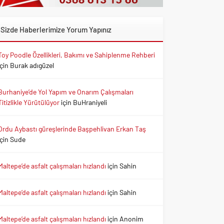
Sizde Haberlerimize Yorum Yapınız
Toy Poodle Özellikleri, Bakımı ve Sahiplenme Rehberi
için
Burak adıgüzel
Burhaniye’de Yol Yapım ve Onarım Çalışmaları
Titizlikle Yürütülüyor
için
BuHraniyeli
Ordu Aybastı güreşlerinde Başpehlivan Erkan Taş
için
Sude
Maltepe’de asfalt çalışmaları hızlandı
için
Sahin
Maltepe’de asfalt çalışmaları hızlandı
için
Sahin
Maltepe’de asfalt çalışmaları hızlandı
için
Anonim