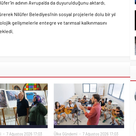
Nilüfer’in adının Avrupa’da da duyurulduğunu aktardı.
rerek Nilüfer Belediyesi’nin sosyal projelerle dolu bir yıl
nolojik gelişmelerle entegre ve tarımsal kalkınmasını
ekledi.
i
7 Ağustos 2026 17:03
Ülke Gündemi
7 Ağustos 2026 17:03