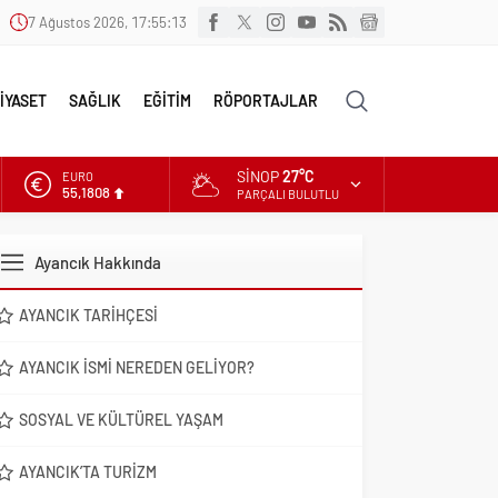
7 Ağustos 2026, 17:55:14
İYASET
SAĞLIK
EĞİTİM
RÖPORTAJLAR
SINOP
27°C
ALTIN
6.662,82
PARÇALI BULUTLU
DOLAR
47,6961
Ayancık Hakkında
EURO
55,1808
AYANCIK TARIHÇESI
AYANCIK İSMI NEREDEN GELIYOR?
SOSYAL VE KÜLTÜREL YAŞAM
AYANCIK’TA TURIZM