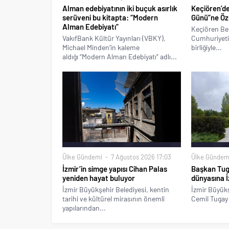
Alman edebiyatının iki buçuk asırlık
Keçiören’d
serüveni bu kitapta: “Modern
Günü”ne Özel
Alman Edebiyatı”
Keçiören Bel
VakıfBank Kültür Yayınları (VBKY),
Cumhuriyeti 
Michael Minden’in kaleme
birliğiyle...
aldığı “Modern Alman Edebiyatı” adlı...
Ülke Gündemi
7 Ağustos 2026 17:03
Ülke Gündem
İzmir’in simge yapısı Cihan Palas
Başkan Tug
yeniden hayat buluyor
dünyasına İ
İzmir Büyükşehir Belediyesi, kentin
İzmir Büyükş
tarihi ve kültürel mirasının önemli
Cemil Tugay 
yapılarından...