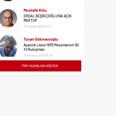
ERDAL BEŞİKÇİOĞLU’NA AÇIK
MEKTUP
22 Haziran 2026 12:47
Turan Gökmenoğlu
Ayancık Lisesi 1975 Mezunlarının 50.
Yıl Buluşması
18 Temmuz 2025 16:40
Adil Yıldız
Bu Sene Fenerbahçe Ülke Puanlarını
TÜM YAZARLARI GÖSTER
Sırtladı
1 Eylül 2023 15:10
Ali Oral
Üniversite Tercihleri İçin Öneriler
2 Ağustos 2023 16:03