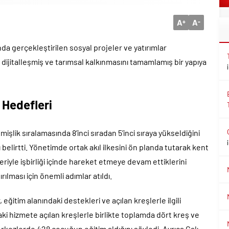
A
A
+
-
da gerçekleştirilen sosyal projeler ve yatırımlar
 dijitalleşmiş ve tarımsal kalkınmasını tamamlamış bir yapıya
m Hedefleri
lik sıralamasında 8’inci sıradan 5’inci sıraya yükseldiğini
 belirtti. Yönetimde ortak akıl ilkesini ön planda tutarak kent
iyle işbirliği içinde hareket etmeye devam ettiklerini
rılması için önemli adımlar atıldı.
eğitim alanındaki destekleri ve açılan kreşlerle ilgili
aki hizmete açılan kreşlerle birlikte toplamda dört kreş ve
rkezlerde 428 çocuğun eğitim aldığını söyledi. Ayrıca Çalı