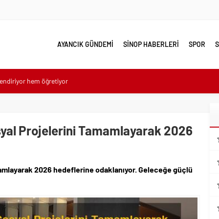
AYANCIK GÜNDEMİ
SİNOP HABERLERİ
SPOR
S
endiriyor hem öğretiyor
s yeniden hayat buluyor
dünyasına İzmir daveti
ı siber dayanıklılığı güçlendiriyor
syal Projelerini Tamamlayarak 2026
 Buca Arena Stadı’nda
el Etkiyle Dolu 50 Yılı Geride Bırakıyor
amamlayarak 2026 hedeflerine odaklanıyor. Geleceğe güçlü
erek Güçleniyorlar
rlık serüveni bu kitapta: “Modern Alman Edebiyatı”
nü”ne Özel Sergi Açılışı Yapıldı