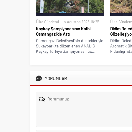
Ülke Gündemi
4 Ağustos 2026 18:25
Ülke Gündem
Kaykay Şampiyonasının Kalbi
Didim Beled
Osmangazi’de Attı
Güzelleşiyo
Osmangazi Belediyesi’nin destekleriyle
Didim Beledi
Sukaypark’ta düzenlenen ANALİG
Aromatik Bitk
Kaykay Türkiye Şampiyonası, üç...
Fidanlığı’nda
YORUMLAR