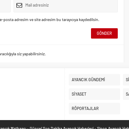
e-posta adresim ve site adresim bu tarayıcıya kaydedilsin.
ılığıyla siz yapabilirsiniz.
AYANCIK GÜNDEMİ
S
SİYASET
S
RÖPORTAJLAR
ancık Matbaası - Güncel Son Dakika Ayancık Haberleri - Sinop Ayancık Ha