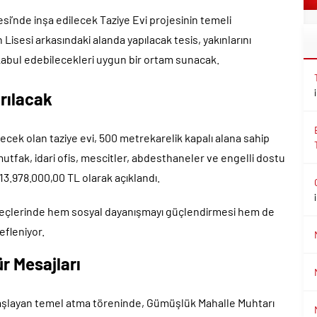
esi’nde inşa edilecek Taziye Evi projesinin temeli
Lisesi arkasındaki alanda yapılacak tesis, yakınlarını
kabul edebilecekleri uygun bir ortam sunacak.
ırılacak
cek olan taziye evi, 500 metrekarelik kapalı alana sahip
mutfak, idari ofis, mescitler, abdesthaneler ve engelli dostu
13.978.000,00 TL olarak açıklandı.
reçlerinde hem sosyal dayanışmayı güçlendirmesi hem de
fleniyor.
r Mesajları
 başlayan temel atma töreninde, Gümüşlük Mahalle Muhtarı