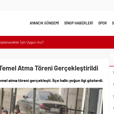
AYANCIK GÜNDEMİ
SİNOP HABERLERİ
SPOR
S
ahiplenecekler İçin Uygun mu?
e yakın takip
linde Yol Bakım ve Onarım Çalışması
 Temel Atma Töreni Gerçekleştirildi
 Model Ele Alındı
temel atma töreni gerçekleşti. İlçe halkı yoğun ilgi gösterdi.
mangazi’de Attı
 Güzelleşiyor
leri Nostalji Dolu Klasiklerle Devam Ediyor
mli Kullanım İpuçları
emmel Yer