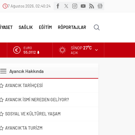
7 Ağustos 2026, 02:40:25
İYASET
SAĞLIK
EĞİTİM
RÖPORTAJLAR
SINOP
27°C
EURO
55,0112
AÇIK
ALTIN
6.519,97
Ayancık Hakkında
DOLAR
47,7025
AYANCIK TARIHÇESI
AYANCIK İSMI NEREDEN GELIYOR?
SOSYAL VE KÜLTÜREL YAŞAM
AYANCIK’TA TURIZM