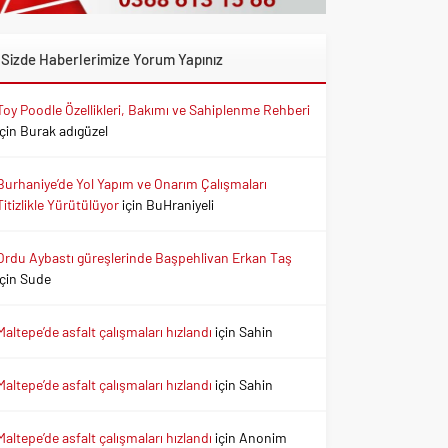
Sizde Haberlerimize Yorum Yapınız
Toy Poodle Özellikleri, Bakımı ve Sahiplenme Rehberi
için
Burak adıgüzel
Burhaniye’de Yol Yapım ve Onarım Çalışmaları
Titizlikle Yürütülüyor
için
BuHraniyeli
Ordu Aybastı güreşlerinde Başpehlivan Erkan Taş
için
Sude
Maltepe’de asfalt çalışmaları hızlandı
için
Sahin
Maltepe’de asfalt çalışmaları hızlandı
için
Sahin
Maltepe’de asfalt çalışmaları hızlandı
için
Anonim