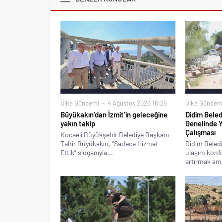
Ülke Gündemi
4 Ağustos 2026 18:25
Ülke Gündem
Büyükakın’dan İzmit’in geleceğine
Didim Beled
yakın takip
Genelinde 
Çalışması
Kocaeli Büyükşehir Belediye Başkanı
Tahir Büyükakın, “Sadece Hizmet
Didim Beledi
Ettik” sloganıyla...
ulaşım konfo
artırmak ama