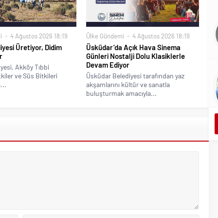
i
4 Ağustos 2026 18:19
Ülke Gündemi
4 Ağustos 2026 18:19
iyesi Üretiyor, Didim
Üsküdar’da Açık Hava Sinema
r
Günleri Nostalji Dolu Klasiklerle
Devam Ediyor
yesi, Akköy Tıbbi
iler ve Süs Bitkileri
Üsküdar Belediyesi tarafından yaz
...
akşamlarını kültür ve sanatla
buluşturmak amacıyla...