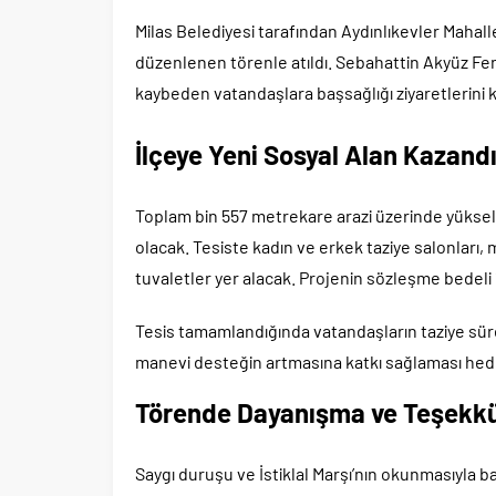
Milas Belediyesi tarafından Aydınlıkevler Mahall
düzenlenen törenle atıldı. Sebahattin Akyüz Fen 
kaybeden vatandaşlara başsağlığı ziyaretlerini 
İlçeye Yeni Sosyal Alan Kazand
Toplam bin 557 metrekare arazi üzerinde yüksele
olacak. Tesiste kadın ve erkek taziye salonları, 
tuvaletler yer alacak. Projenin sözleşme bedeli 
Tesis tamamlandığında vatandaşların taziye sü
manevi desteğin artmasına katkı sağlaması hede
Törende Dayanışma ve Teşekkü
Saygı duruşu ve İstiklal Marşı’nın okunmasıyla