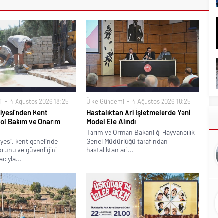
i
4 Ağustos 2026 18:25
Ülke Gündemi
4 Ağustos 2026 18:25
iyesi’nden Kent
Hastalıktan Ari İşletmelerde Yeni
Yol Bakım ve Onarım
Model Ele Alındı
Tarım ve Orman Bakanlığı Hayvancılık
yesi, kent genelinde
Genel Müdürlüğü tarafından
runu ve güvenliğini
hastalıktan ari...
cıyla...