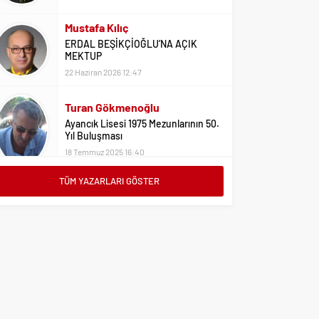
Mustafa Kılıç
ERDAL BEŞİKÇİOĞLU’NA AÇIK
MEKTUP
22 Haziran 2026 12:47
Turan Gökmenoğlu
Ayancık Lisesi 1975 Mezunlarının 50.
Yıl Buluşması
18 Temmuz 2025 16:40
TÜM YAZARLARI GÖSTER
Adil Yıldız
Bu Sene Fenerbahçe Ülke Puanlarını
Sırtladı
1 Eylül 2023 15:10
Ali Oral
Üniversite Tercihleri İçin Öneriler
2 Ağustos 2023 16:03