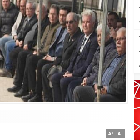
A
A
+
-