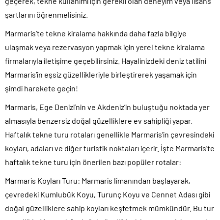
geçerek, tekne kullanımı için gerekli olan deneyim veya lisans
şartlarını öğrenmelisiniz.
Marmaris’te tekne kiralama hakkında daha fazla bilgiye
ulaşmak veya rezervasyon yapmak için yerel tekne kiralama
firmalarıyla iletişime geçebilirsiniz. Hayalinizdeki deniz tatilini
Marmaris’in eşsiz
güzellikleriyle birleştirerek yaşamak için
şimdi harekete geçin!
Marmaris, Ege Denizi’nin ve Akdeniz’in buluştuğu noktada yer
almasıyla benzersiz doğal güzelliklere ev sahipliği yapar.
Haftalık tekne turu rotaları genellikle Marmaris’in çevresindeki
koyları, adaları ve diğer turistik noktaları içerir. İşte Marmaris’te
haftalık tekne turu için önerilen bazı popüler rotalar:
Marmaris Koyları Turu:
Marmaris limanından başlayarak,
çevredeki Kumlubük Koyu, Turunç Koyu ve Cennet Adası gibi
doğal güzelliklere sahip koyları keşfetmek mümkündür. Bu tur