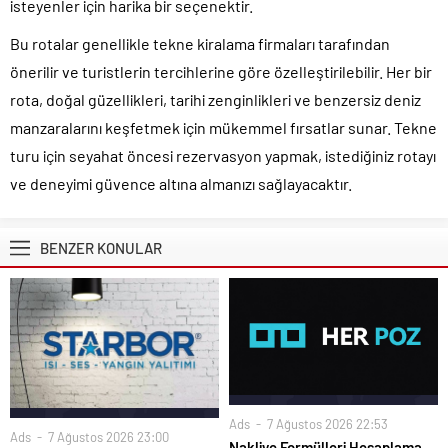
isteyenler için harika bir seçenektir.
Bu rotalar genellikle tekne kiralama firmaları tarafından
önerilir ve turistlerin tercihlerine göre özelleştirilebilir. Her bir
rota, doğal güzellikleri, tarihi zenginlikleri ve benzersiz deniz
manzaralarını keşfetmek için mükemmel fırsatlar sunar. Tekne
turu için seyahat öncesi rezervasyon yapmak, istediğiniz rotayı
ve deneyimi güvence altına almanızı sağlayacaktır.
BENZER KONULAR
Ads
7 Ağustos 2026 22:53
Ads
7 Ağustos 2026 23:00
Nakliye Formülleri Hesaplama