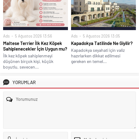
Ads
5 Ağustos 2026 13:05
Ads
5 Ağustos 2026 13:56
Kapadokya Tatilinde Ne Giyilir?
Maltese Terrier İlk Kez Köpek
Sahiplenecekler İçin Uygun mu?
Kapadokya seyahati için valiz
hazırlarken dikkat edilmesi
İlk kez köpek sahiplenmeyi
gereken en temel...
düşünen birçok kişi, küçük
boyutlu, sevecen...
YORUMLAR