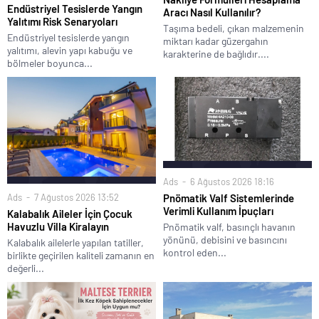
Endüstriyel Tesislerde Yangın
Aracı Nasıl Kullanılır?
Yalıtımı Risk Senaryoları
Taşıma bedeli, çıkan malzemenin
Endüstriyel tesislerde yangın
miktarı kadar güzergahın
yalıtımı, alevin yapı kabuğu ve
karakterine de bağlıdır....
bölmeler boyunca...
Ads
6 Ağustos 2026 18:16
Ads
7 Ağustos 2026 13:52
Pnömatik Valf Sistemlerinde
Verimli Kullanım İpuçları
Kalabalık Aileler İçin Çocuk
Havuzlu Villa Kiralayın
Pnömatik valf, basınçlı havanın
yönünü, debisini ve basıncını
Kalabalık ailelerle yapılan tatiller,
kontrol eden...
birlikte geçirilen kaliteli zamanın en
değerli...