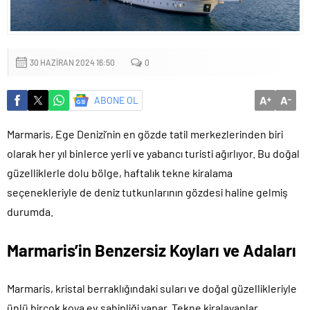
Maltepe’de çocuklar kitapların renkli dünyasında buluştu
30 HAZIRAN 2024 16:50
0
A
A
ABONE OL
+
-
Marmaris, Ege Denizi’nin en gözde tatil merkezlerinden biri
olarak her yıl binlerce yerli ve yabancı turisti ağırlıyor. Bu doğal
güzelliklerle dolu bölge, haftalık tekne kiralama
seçenekleriyle de deniz tutkunlarının gözdesi haline gelmiş
durumda.
Marmaris’in Benzersiz Koyları ve Adaları
Marmaris, kristal berraklığındaki suları ve doğal güzellikleriyle
ünlü birçok koya ev sahipliği yapar. Tekne kiralayanlar,