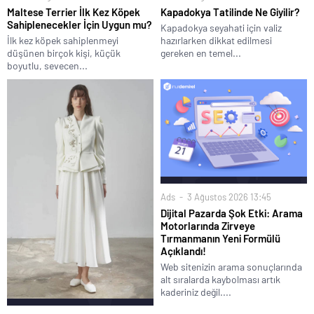
Kapadokya Tatilinde Ne Giyilir?
Maltese Terrier İlk Kez Köpek
Sahiplenecekler İçin Uygun mu?
Kapadokya seyahati için valiz
hazırlarken dikkat edilmesi
İlk kez köpek sahiplenmeyi
gereken en temel...
düşünen birçok kişi, küçük
boyutlu, sevecen...
Ads
3 Ağustos 2026 13:45
Dijital Pazarda Şok Etki: Arama
Motorlarında Zirveye
Tırmanmanın Yeni Formülü
Açıklandı!
Web sitenizin arama sonuçlarında
alt sıralarda kaybolması artık
kaderiniz değil....