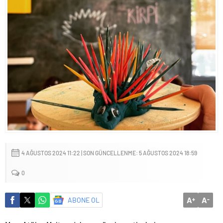
mu?
4 AĞUSTOS 2024 11:22 | SON GÜNCELLENME: 5 AĞUSTOS 2024 18:59
0
A
A
ABONE OL
+
-