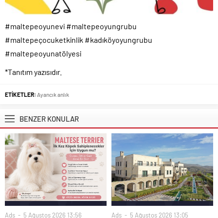
#maltepeoyunevi #maltepeoyungrubu
#maltepeçocuketkinlik #kadıköyoyungrubu
#maltepeoyunatölyesi
*Tanıtım yazısıdır.
ETİKETLER:
Ayancık anlık
BENZER KONULAR
Ads
5 Ağustos 2026 13:05
Ads
5 Ağustos 2026 13:56