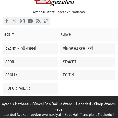
Ayancık Ofset Gazete ve Matbaası
İletişim
Künye
AYANCIK GÜNDEMİ
SİNOP HABERLERİ
SPOR
SİYASET
SAĞLIK
EĞİTİM
RÖPORTAJLAR
Ayancık Matbaası - Güncel Son Dakika Ayancık Haberleri - Sinop Ayancık
Haber
İstanbul Avukat
-
evden eve nakliyat
-
Best Hair Transplant Methods in