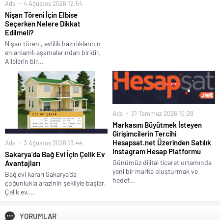
Ads
4 Ağustos 2026 12:54
Nişan Töreni İçin Elbise
Seçerken Nelere Dikkat
Edilmeli?
Nişan töreni, evlilik hazırlıklarının
en anlamlı aşamalarından biridir.
Ailelerin bir...
Ads
31 Temmuz 2026 15:28
Markasını Büyütmek İsteyen
Girişimcilerin Tercihi
Hesapsat.net Üzerinden Satılık
Ads
3 Ağustos 2026 13:44
Instagram Hesap Platformu
Sakarya’da Bağ Evi İçin Çelik Ev
Günümüz dijital ticaret ortamında
Avantajları
yeni bir marka oluşturmak ve
Bağ evi kararı Sakarya’da
hedef...
çoğunlukla arazinin şekliyle başlar.
Çelik ev,...
YORUMLAR