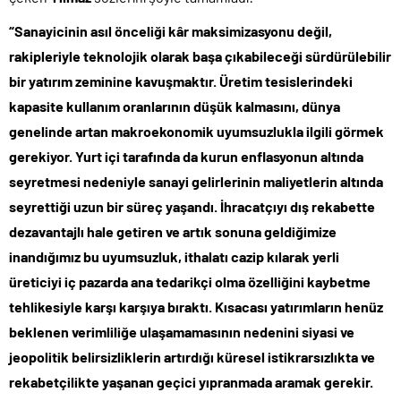
“Sanayicinin asıl önceliği kâr maksimizasyonu değil,
rakipleriyle teknolojik olarak başa çıkabileceği sürdürülebilir
bir yatırım zeminine kavuşmaktır. Üretim tesislerindeki
kapasite kullanım oranlarının düşük kalmasını, dünya
genelinde artan makroekonomik uyumsuzlukla ilgili görmek
gerekiyor. Yurt içi tarafında da kurun enflasyonun altında
seyretmesi nedeniyle sanayi gelirlerinin maliyetlerin altında
seyrettiği uzun bir süreç yaşandı. İhracatçıyı dış rekabette
dezavantajlı hale getiren ve artık sonuna geldiğimize
inandığımız bu uyumsuzluk, ithalatı cazip kılarak yerli
üreticiyi iç pazarda ana tedarikçi olma özelliğini kaybetme
tehlikesiyle karşı karşıya bıraktı. Kısacası yatırımların henüz
beklenen verimliliğe ulaşamamasının nedenini siyasi ve
jeopolitik belirsizliklerin artırdığı küresel istikrarsızlıkta ve
rekabetçilikte yaşanan geçici yıpranmada aramak gerekir.