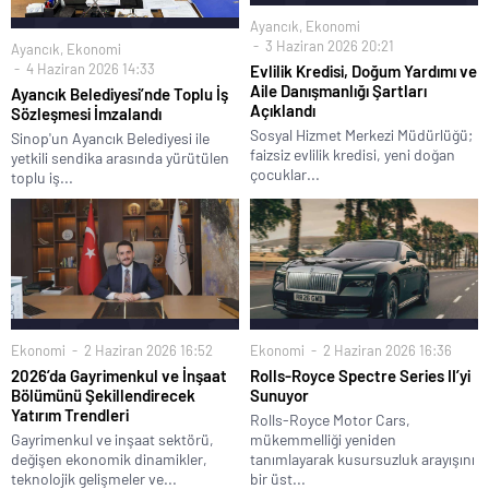
Ayancık
,
Ekonomi
3 Haziran 2026 20:21
Ayancık
,
Ekonomi
4 Haziran 2026 14:33
Evlilik Kredisi, Doğum Yardımı ve
Aile Danışmanlığı Şartları
Ayancık Belediyesi’nde Toplu İş
Açıklandı
Sözleşmesi İmzalandı
Sosyal Hizmet Merkezi Müdürlüğü;
Sinop'un Ayancık Belediyesi ile
faizsiz evlilik kredisi, yeni doğan
yetkili sendika arasında yürütülen
çocuklar...
toplu iş...
Ekonomi
2 Haziran 2026 16:52
Ekonomi
2 Haziran 2026 16:36
2026’da Gayrimenkul ve İnşaat
Rolls-Royce Spectre Series II’yi
Bölümünü Şekillendirecek
Sunuyor
Yatırım Trendleri
Rolls-Royce Motor Cars,
Gayrimenkul ve inşaat sektörü,
mükemmelliği yeniden
değişen ekonomik dinamikler,
tanımlayarak kusursuzluk arayışını
teknolojik gelişmeler ve...
bir üst...