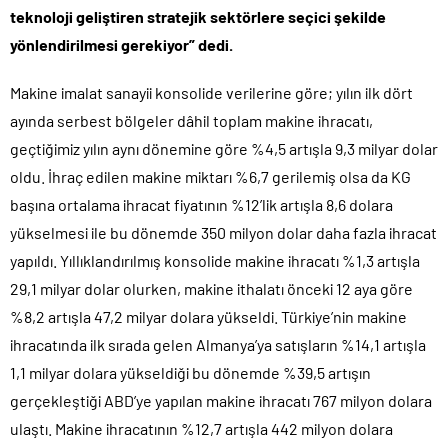
teknoloji geliştiren stratejik sektörlere seçici şekilde
yönlendirilmesi gerekiyor” dedi.
Makine imalat sanayii konsolide verilerine göre; yılın ilk dört
ayında serbest bölgeler dâhil toplam makine ihracatı,
geçtiğimiz yılın aynı dönemine göre %4,5 artışla 9,3 milyar dolar
oldu. İhraç edilen makine miktarı %6,7 gerilemiş olsa da KG
başına ortalama ihracat fiyatının %12’lik artışla 8,6 dolara
yükselmesi ile bu dönemde 350 milyon dolar daha fazla ihracat
yapıldı. Yıllıklandırılmış konsolide makine ihracatı %1,3 artışla
29,1 milyar dolar olurken, makine ithalatı önceki 12 aya göre
%8,2 artışla 47,2 milyar dolara yükseldi. Türkiye’nin makine
ihracatında ilk sırada gelen Almanya’ya satışların %14,1 artışla
1,1 milyar dolara yükseldiği bu dönemde %39,5 artışın
gerçekleştiği ABD’ye yapılan makine ihracatı 767 milyon dolara
ulaştı. Makine ihracatının %12,7 artışla 442 milyon dolara