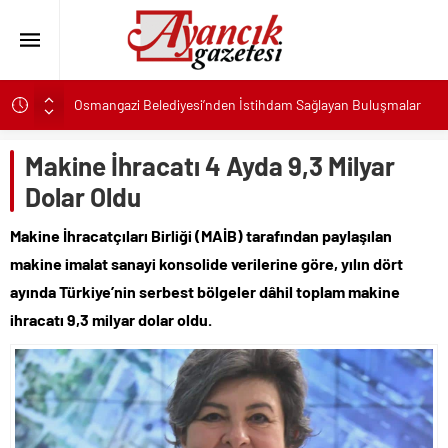
Osmangazi Belediyesi’nden İstihdam Sağlayan Buluşmalar
Başkan Eşki’den Çamdibi çıkarması: “Halkımızın içinde,
Bornova’nın hizmetindeyiz”
Makine İhracatı 4 Ayda 9,3 Milyar
Konak’ta imzalar fırsat eşitliği için atıldı
Dolar Oldu
Başkan Hatice Gençay: “Didim’in Minik Ev Sahiplerine Sahip
Çıkmaya Devam Edeceğiz”
Makine İhracatçıları Birliği (MAİB) tarafından paylaşılan
K. Menderes’te AKTAŞ Bereketi
makine imalat sanayi konsolide verilerine göre, yılın dört
Başkan Hatice Gençay: “Didim’in Her Noktasında Gece
ayında Türkiye’nin serbest bölgeler dâhil toplam makine
Gündüz Sahadayız”
ihracatı 9,3 milyar dolar oldu.
Başkan Çerçioğlu’ndan 7 Eylül Temalı Ödüllü Resim, Şiir ve
Kompozisyon Yarışması
Başkan Hatice Gençay: “Kadınlarımızın Üretim Gücünü
Destekliyoruz”
Torbalı’nın kuru domates emekçileri yalnız bırakılmadı