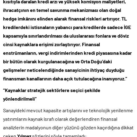
kısıtıyla daralan kredi arzı ve yüksek komisyon maliyetleri,
ihracatçının en temel savunma mekanizması olan doğal
hedge imkânını elinden alarak finansal riskleri artırıyor. TL
kredilerdeki istisnaların yabancı para kredilerde sadece İGE
kapsamıyla sınırlandırılması da uluslararası fonlara ve döviz
cinsi kaynaklara erişimi zorlaştırıyor. Finansal
enstrümanların, vergi indirimlerinden kredi piyasasına kadar
bir bütün olarak kurgulanacağına ve Orta Doğu’daki
gelişmeler neticelendiğinde sanayicinin ihtiyaç duyduğu
finansman kanallarının daha açık tutulacağına inanıyoruz.”
“Kaynaklar stratejik sektörlere seçici şekilde
yönlendirilmeli”
Sanayideki mevcut kapasite artışlarını ve teknolojik yenilenme
yatırımlarını kaynak israfı olarak değerlendiren finansal
analizlerin madalyonun diğer yüzünü gözden kaçırdığına dikkat
çeken
Yılmaz
sözlerini şöyle tamamladı: