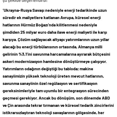
şu şekilde değerlendirdi:
“
Ukrayna-Rusya Savaşı nedeniyle enerji tedarikinde uzun
süredir ek maliyetlere katlanan Avrupa, küresel enerji
hatlarının Hürmüz Boğazı’nda kilitlenmesi nedeniyle
şimdiden 25 milyar euro daha ilave enerji maliyeti ile karşı
karşıya. Çözüm sağlayacak altyapı yatırımlarının uzun yıllar
alacağı bu enerji türbülansının ortasında, Almanya milli
gelirinin %3,1’ini savunma harcamalarına ayırarak bütçesini
askeri modernizasyon hamlesine dönüştürmeye çalışıyor.
Yatırımların odağının değiştiği bu tabloda; makine
sanayiimizin yüksek teknoloji üreten mevcut hatlarının,
savunma sanayiinin özel regülasyon ve sertifikasyon
gereksinimleriyle tam uyumlu bir entegrasyon sürecinden
geçmesi gerekiyor. Ancak bu dönüşüm, son dönemde ABD
ve Çin arasında tekrar tırmanan ve küresel tedarik zincirlerini
istikrarsızlaştıran teknoloji savaşlarının gölgesinde, her