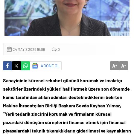
Küçük işletmeler büyük siber risklerle karşı karşıya
24 MAYIS 2026 16:06
0
A
A
ABONE OL
+
-
Sanayicinin küresel rekabet gücünü korumak ve imalatçı
sektörler üzerindeki yükleri hafifletmek üzere son dönemde
kamu tarafından atılan adımları desteklediklerini belirten
Makine İhracatçıları Birliği Başkanı Sevda Kayhan Yılmaz,
“Yerli tedarik zincirini korumak ve firmaların küresel
pazardaki dönüşüm süreçlerini finanse etmek için finansal
piyasalardaki teknik tıkanıklıkların giderilmesi ve kaynakların