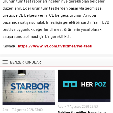
ürünün tüm test raporları incelenir ve gerekli olan belgeler
düzenlenir. Eğer ürün tüm testlerden başarıyla geçmişse,
üreticiye CE belgesi verilir. CE belgesi, ürünün Avrupa
pazarında satışa sunulabilmesi için gerekli bir şarttır. Yani, LVD
testi ve uygunluk değerlendirmesi, ürünlerin yasal olarak
satışa sunulabilmesi için bir gerekliliktir.
Kaynak:
https://www.lvt.com.tr/hizmet/lvd-testi
BENZER KONULAR
Ads
7 Ağustos 2026 22:53
Ads
7 Ağustos 2026 23:00
Nakliye Formülleri Hesaplama