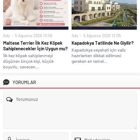
Ads
5 Ağustos 2026 13:05
Ads
5 Ağustos 2026 13:56
Kapadokya Tatilinde Ne Giyilir?
Maltese Terrier İlk Kez Köpek
Sahiplenecekler İçin Uygun mu?
Kapadokya seyahati için valiz
hazırlarken dikkat edilmesi
İlk kez köpek sahiplenmeyi
gereken en temel...
düşünen birçok kişi, küçük
boyutlu, sevecen...
YORUMLAR