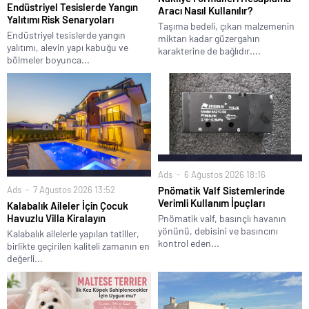
Endüstriyel Tesislerde Yangın
Aracı Nasıl Kullanılır?
Yalıtımı Risk Senaryoları
Taşıma bedeli, çıkan malzemenin
Endüstriyel tesislerde yangın
miktarı kadar güzergahın
yalıtımı, alevin yapı kabuğu ve
karakterine de bağlıdır....
bölmeler boyunca...
Ads
6 Ağustos 2026 18:16
Ads
7 Ağustos 2026 13:52
Pnömatik Valf Sistemlerinde
Verimli Kullanım İpuçları
Kalabalık Aileler İçin Çocuk
Havuzlu Villa Kiralayın
Pnömatik valf, basınçlı havanın
yönünü, debisini ve basıncını
Kalabalık ailelerle yapılan tatiller,
kontrol eden...
birlikte geçirilen kaliteli zamanın en
değerli...