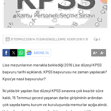
Sığacık’tan güçlü mesaj: “Deniz bizim, Sığacık hepimizin”
Maltepe’de çocuklar kitapların renkli dünyasında buluştu
31 TEMMUZ 2016 14:11 | SON GÜNCELLENME: 8 EKIM 2016 11:15
0
A
A
ABONE OL
+
-
Lise mezunlarının merakla beklediği 2016 Lise düzeyi KPSS
başvuru tarihi açıklandı. KPSS başvurusu ne zaman yapılacak?
Kpss’ye nasıl başvurulur?
İki yılda bir yapılan lise düzeyi KPSS sınavına çok kısa bir süre
kaldı. 15 Temmuz gecesi yaşanan darbe girişiminin ardından
çok sayıda kamu kurum ve kuruluşunda memurlar açığa alındı.