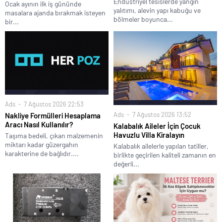
Endüstriyel tesislerde yangın
Ocak ayının ilk iş gününde
yalıtımı, alevin yapı kabuğu ve
masalara ajanda bırakmak isteyen
bölmeler boyunca...
bir...
Ads
7 Ağustos 2026 22:53
Ads
7 Ağustos 2026 13:52
Nakliye Formülleri Hesaplama
Aracı Nasıl Kullanılır?
Kalabalık Aileler İçin Çocuk
Havuzlu Villa Kiralayın
Taşıma bedeli, çıkan malzemenin
miktarı kadar güzergahın
Kalabalık ailelerle yapılan tatiller,
karakterine de bağlıdır....
birlikte geçirilen kaliteli zamanın en
değerli...