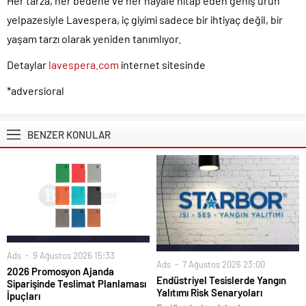
Her tarza, her bedene ve her hayale hitap eden geniş ürün
yelpazesiyle Lavespera, iç giyimi sadece bir ihtiyaç değil, bir
yaşam tarzı olarak yeniden tanımlıyor.
Detaylar
lavespera.com
internet sitesinde
*adversioral
BENZER KONULAR
Ads
9 Ağustos 2026 15:33
Ads
7 Ağustos 2026 23:00
2026 Promosyon Ajanda
Endüstriyel Tesislerde Yangın
Siparişinde Teslimat Planlaması
Yalıtımı Risk Senaryoları
İpuçları