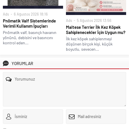
Ads
6 Ağustos 2026 18:16
Ads
5 Ağustos 2026 13:56
Pnömatik Valf Sistemlerinde
Verimli Kullanım İpuçları
Maltese Terrier İlk Kez Köpek
Sahiplenecekler İçin Uygun mu?
Pnömatik valf, basınçlı havanın
yönünü, debisini ve basıncını
İlk kez köpek sahiplenmeyi
kontrol eden...
düşünen birçok kişi, küçük
boyutlu, sevecen...
YORUMLAR