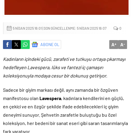
Başkan Altay: ‘Bosna Hersek Mahallemizdeki Fera Şubemizi
bu yıl itibariyle açmayı planlıyoruz’
5 NISAN 2025 16:01 | SON GÜNCELLENME: 5 NISAN 2025 16:07
0
A
A
ABONE OL
+
-
Kadınların içindeki gücü, zarafeti ve tutkuyu ortaya çıkarmayı
hedefleyen Lavespera, lüks ve fantezi iç çamaşırı
koleksiyonuyla modaya cesur bir dokunuş getiriyor.
Sadece bir giyim markası değil, aynı zamanda bir özgüven
manifestosu olan
Lavespera
, kadınlara kendilerini en güçlü,
en çekici ve en özgür şekilde ifade edebilecekleri iç giyim
deneyimi sunuyor. Şehvetin zarafetle buluştuğu bu özel
koleksiyon, her bedeni bir sanat eseri gibi saran tasarımlarıyla
fark yaratıyor.