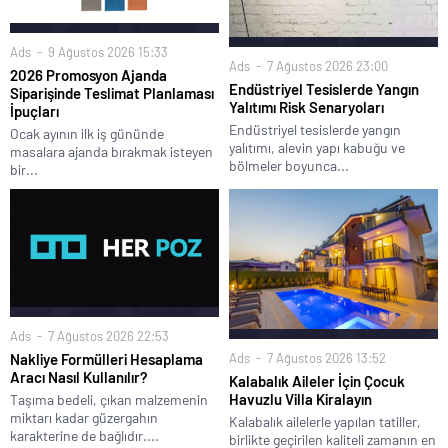
Ads
9 Ağustos 2026 15:33
Ads
7 Ağustos 2026 23:00
2026 Promosyon Ajanda
Endüstriyel Tesislerde Yangın
Siparişinde Teslimat Planlaması
Yalıtımı Risk Senaryoları
İpuçları
Endüstriyel tesislerde yangın
Ocak ayının ilk iş gününde
yalıtımı, alevin yapı kabuğu ve
masalara ajanda bırakmak isteyen
bölmeler boyunca...
bir...
Ads
7 Ağustos 2026 22:53
Ads
7 Ağustos 2026 13:52
Nakliye Formülleri Hesaplama
Aracı Nasıl Kullanılır?
Kalabalık Aileler İçin Çocuk
Havuzlu Villa Kiralayın
Taşıma bedeli, çıkan malzemenin
miktarı kadar güzergahın
Kalabalık ailelerle yapılan tatiller,
karakterine de bağlıdır....
birlikte geçirilen kaliteli zamanın en