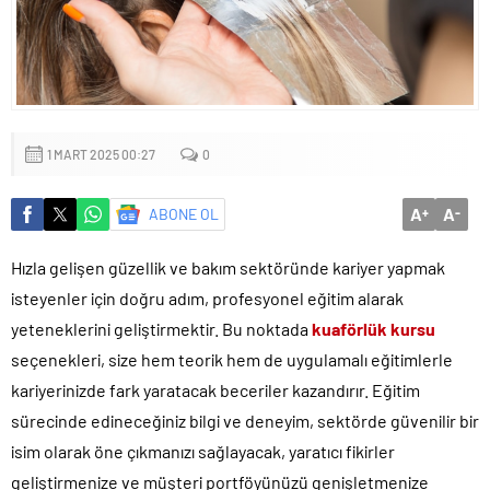
Başkan Altay: ‘Bosna Hersek Mahallemizdeki Fera Şubemizi
bu yıl itibariyle açmayı planlıyoruz’
1 MART 2025 00:27
0
A
A
ABONE OL
+
-
Hızla gelişen güzellik ve bakım sektöründe kariyer yapmak
isteyenler için doğru adım, profesyonel eğitim alarak
yeteneklerini geliştirmektir. Bu noktada
kuaförlük kursu
seçenekleri, size hem teorik hem de uygulamalı eğitimlerle
kariyerinizde fark yaratacak beceriler kazandırır. Eğitim
sürecinde edineceğiniz bilgi ve deneyim, sektörde güvenilir bir
isim olarak öne çıkmanızı sağlayacak, yaratıcı fikirler
geliştirmenize ve müşteri portföyünüzü genişletmenize