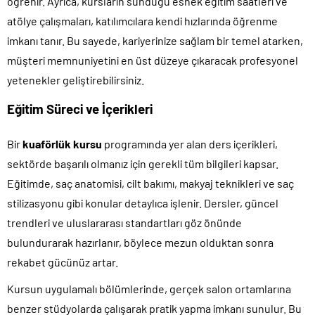
öğrenir. Ayrıca, kursların sunduğu esnek eğitim saatleri ve
atölye çalışmaları, katılımcılara kendi hızlarında öğrenme
imkanı tanır. Bu sayede, kariyerinize sağlam bir temel atarken,
müşteri memnuniyetini en üst düzeye çıkaracak profesyonel
yetenekler geliştirebilirsiniz.
Eğitim Süreci ve İçerikleri
Bir
kuaförlük kursu
programında yer alan ders içerikleri,
sektörde başarılı olmanız için gerekli tüm bilgileri kapsar.
Eğitimde, saç anatomisi, cilt bakımı, makyaj teknikleri ve saç
stilizasyonu gibi konular detaylıca işlenir. Dersler, güncel
trendleri ve uluslararası standartları göz önünde
bulundurarak hazırlanır, böylece mezun olduktan sonra
rekabet gücünüz artar.
Kursun uygulamalı bölümlerinde, gerçek salon ortamlarına
benzer stüdyolarda çalışarak pratik yapma imkanı sunulur. Bu