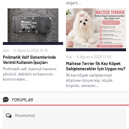
değerli...
Ads
6 Ağustos 2026 18:16
Ads
5 Ağustos 2026 13:56
Pnömatik Valf Sistemlerinde
Verimli Kullanım İpuçları
Maltese Terrier İlk Kez Köpek
Sahiplenecekler İçin Uygun mu?
Pnömatik valf, basınçlı havanın
yönünü, debisini ve basıncını
İlk kez köpek sahiplenmeyi
kontrol eden...
düşünen birçok kişi, küçük
boyutlu, sevecen...
YORUMLAR