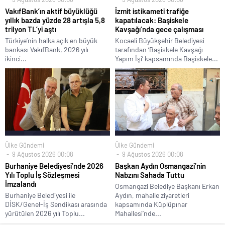
VakıfBank’ın aktif büyüklüğü
İzmit istikameti trafiğe
yıllık bazda yüzde 28 artışla 5,8
kapatılacak: Başiskele
trilyon TL’yi aştı
Kavşağı’nda gece çalışması
Türkiye’nin halka açık en büyük
Kocaeli Büyükşehir Belediyesi
bankası VakıfBank, 2026 yılı
tarafından ‘Başiskele Kavşağı
ikinci...
Yapım İşi’ kapsamında Başiskele...
Ülke Gündemi
Ülke Gündemi
9 Ağustos 2026 00:08
9 Ağustos 2026 00:08
Burhaniye Belediyesi’nde 2026
Başkan Aydın Osmangazi’nin
Yılı Toplu İş Sözleşmesi
Nabzını Sahada Tuttu
İmzalandı
Osmangazi Belediye Başkanı Erkan
Burhaniye Belediyesi ile
Aydın, mahalle ziyaretleri
DİSK/Genel-İş Sendikası arasında
kapsamında Küplüpınar
yürütülen 2026 yılı Toplu...
Mahallesi’nde...