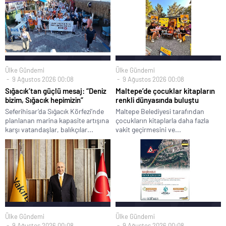
Ülke Gündemi
Ülke Gündemi
9 Ağustos 2026 00:08
9 Ağustos 2026 00:08
Sığacık’tan güçlü mesaj: “Deniz
Maltepe’de çocuklar kitapların
bizim, Sığacık hepimizin”
renkli dünyasında buluştu
Seferihisar’da Sığacık Körfezi’nde
Maltepe Belediyesi tarafından
planlanan marina kapasite artışına
çocukların kitaplarla daha fazla
karşı vatandaşlar, balıkçılar...
vakit geçirmesini ve...
Ülke Gündemi
Ülke Gündemi
9 Ağustos 2026 00:08
9 Ağustos 2026 00:08