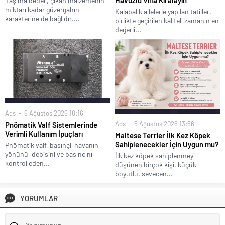
Havuzlu Villa Kiralayın
Taşıma bedeli, çıkan malzemenin
miktarı kadar güzergahın
Kalabalık ailelerle yapılan tatiller,
karakterine de bağlıdır....
birlikte geçirilen kaliteli zamanın en
değerli...
Ads
6 Ağustos 2026 18:16
Ads
5 Ağustos 2026 13:56
Pnömatik Valf Sistemlerinde
Verimli Kullanım İpuçları
Maltese Terrier İlk Kez Köpek
Sahiplenecekler İçin Uygun mu?
Pnömatik valf, basınçlı havanın
yönünü, debisini ve basıncını
İlk kez köpek sahiplenmeyi
kontrol eden...
düşünen birçok kişi, küçük
boyutlu, sevecen...
YORUMLAR