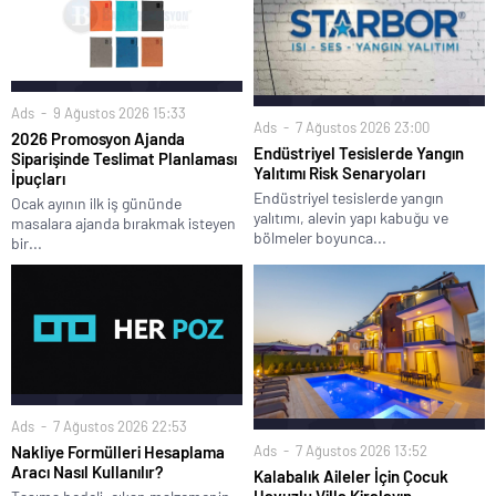
Ads
9 Ağustos 2026 15:33
Ads
7 Ağustos 2026 23:00
2026 Promosyon Ajanda
Endüstriyel Tesislerde Yangın
Siparişinde Teslimat Planlaması
Yalıtımı Risk Senaryoları
İpuçları
Endüstriyel tesislerde yangın
Ocak ayının ilk iş gününde
yalıtımı, alevin yapı kabuğu ve
masalara ajanda bırakmak isteyen
bölmeler boyunca...
bir...
Ads
7 Ağustos 2026 22:53
Ads
7 Ağustos 2026 13:52
Nakliye Formülleri Hesaplama
Aracı Nasıl Kullanılır?
Kalabalık Aileler İçin Çocuk