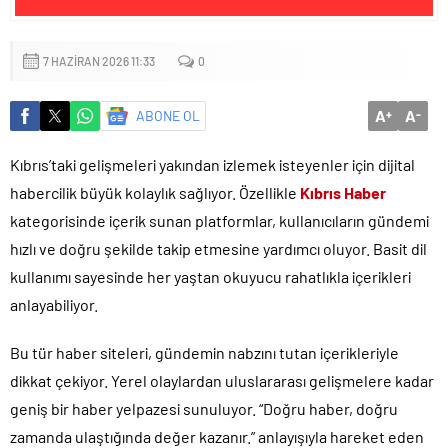
Başkan Altay: ‘Bosna Hersek Mahallemizdeki Fera Şubemizi
bu yıl itibariyle açmayı planlıyoruz’
7 HAZIRAN 2026 11:33
0
A
A
ABONE OL
+
-
Kıbrıs’taki gelişmeleri yakından izlemek isteyenler için dijital
habercilik büyük kolaylık sağlıyor. Özellikle
Kıbrıs Haber
kategorisinde içerik sunan platformlar, kullanıcıların gündemi
hızlı ve doğru şekilde takip etmesine yardımcı oluyor. Basit dil
kullanımı sayesinde her yaştan okuyucu rahatlıkla içerikleri
anlayabiliyor.
Bu tür haber siteleri, gündemin nabzını tutan içerikleriyle
dikkat çekiyor. Yerel olaylardan uluslararası gelişmelere kadar
geniş bir haber yelpazesi sunuluyor. “Doğru haber, doğru
zamanda ulaştığında değer kazanır.” anlayışıyla hareket eden