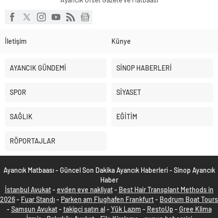
İletişim
Künye
AYANCIK GÜNDEMİ
SİNOP HABERLERİ
SPOR
SİYASET
SAĞLIK
EĞİTİM
RÖPORTAJLAR
Ayancık Matbaası - Güncel Son Dakika Ayancık Haberleri - Sinop Ayancık
Haber
İstanbul Avukat
-
evden eve nakliyat
-
Best Hair Transplant Methods in
2026
-
Fuar Standı
-
Parken am Flughafen Frankfurt
-
Bodrum Boat Tours
-
Samsun Avukat
-
takipçi satın al
-
Yük Lazım
-
RestoUp
-
Gree Klima