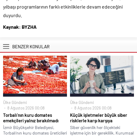
yılbaşı programlarının farklı etkinliklerle devam edeceğini
duyurdu.
Kaynak: BYZHA
BENZER KONULAR
Ülke Gündemi
Ülke Gündemi
8 Ağustos 2026 00:08
8 Ağustos 2026 00:08
Torbalı’nın kuru domates
Küçük işletmeler büyük siber
emekçileri yalnız bırakılmadı
risklerle karşı karşıya
İzmir Büyükşehir Belediyesi,
Siber güvenlik her ölçekteki
Torbalı’nın kuru domates üreticileri
işletme için bir gereklilik. Kurumsal