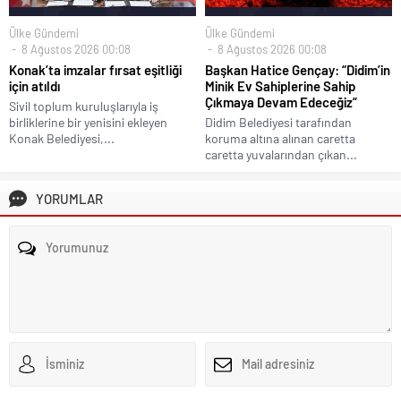
Ülke Gündemi
Ülke Gündemi
8 Ağustos 2026 00:08
8 Ağustos 2026 00:08
Konak’ta imzalar fırsat eşitliği
Başkan Hatice Gençay: “Didim’in
için atıldı
Minik Ev Sahiplerine Sahip
Çıkmaya Devam Edeceğiz”
Sivil toplum kuruluşlarıyla iş
birliklerine bir yenisini ekleyen
Didim Belediyesi tarafından
Konak Belediyesi,...
koruma altına alınan caretta
caretta yuvalarından çıkan...
YORUMLAR