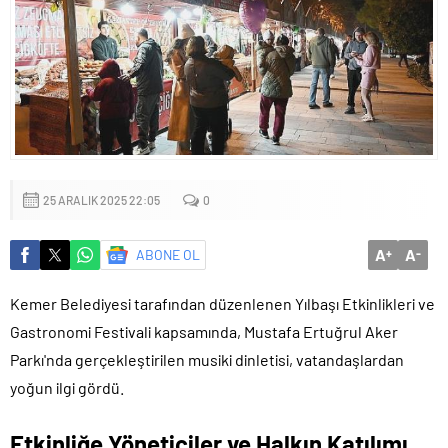
Küçük işletmeler büyük siber risklerle karşı karşıya
25 ARALIK 2025 22:05
0
A
A
ABONE OL
+
-
Kemer Belediyesi tarafından düzenlenen Yılbaşı Etkinlikleri ve
Gastronomi Festivali kapsamında, Mustafa Ertuğrul Aker
Parkı'nda gerçekleştirilen musiki dinletisi, vatandaşlardan
yoğun ilgi gördü.
Etkinliğe Yöneticiler ve Halkın Katılımı