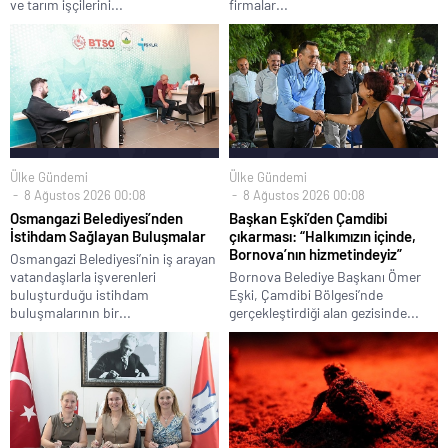
ve tarım işçilerini...
firmalar...
Ülke Gündemi
Ülke Gündemi
8 Ağustos 2026 00:08
8 Ağustos 2026 00:08
Osmangazi Belediyesi’nden
Başkan Eşki’den Çamdibi
İstihdam Sağlayan Buluşmalar
çıkarması: “Halkımızın içinde,
Bornova’nın hizmetindeyiz”
Osmangazi Belediyesi’nin iş arayan
vatandaşlarla işverenleri
Bornova Belediye Başkanı Ömer
buluşturduğu istihdam
Eşki, Çamdibi Bölgesi’nde
buluşmalarının bir...
gerçekleştirdiği alan gezisinde...