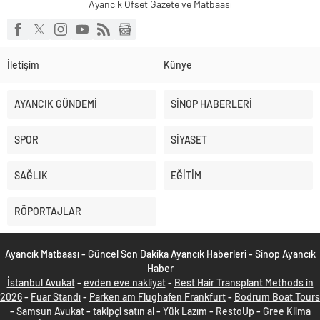
Ayancık Ofset Gazete ve Matbaası
İletişim
Künye
AYANCIK GÜNDEMİ
SİNOP HABERLERİ
SPOR
SİYASET
SAĞLIK
EĞİTİM
RÖPORTAJLAR
Ayancık Matbaası - Güncel Son Dakika Ayancık Haberleri - Sinop Ayancık
Haber
İstanbul Avukat
-
evden eve nakliyat
-
Best Hair Transplant Methods in
2026
-
Fuar Standı
-
Parken am Flughafen Frankfurt
-
Bodrum Boat Tours
-
Samsun Avukat
-
takipçi satın al
-
Yük Lazım
-
RestoUp
-
Gree Klima