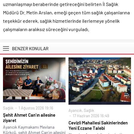
uzmanlaşmayı beraberinde getireceğini belirten İl Sağlık
Müdürü Dr. Metin Arslan, emeği geçen tüm sağlık çalışanlarına
teşekkür ederek, sağlık hizmetlerinde ilerlemeye yönelik
çalışmaların aralıksız süreceğini vurguladı.
BENZER KONULAR
Sağlık
1 Ağustos 2026 19:16
Ayancık
,
Sağlık
Şehit Ahmet Can’ın ailesine
17 Haziran 2026 16:49
ziyaret
Cevizli Mahallesi Sakinlerinden
Ayancık Kaymakamı Mevlana
Yeni Eczane Talebi
Kürkcü, şehit Ahmet Can'ın ailesini