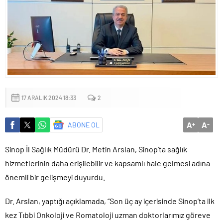
Küçük işletmeler büyük siber risklerle karşı karşıya
17 ARALIK 2024 18:33
2
A
A
ABONE OL
+
-
Sinop İl Sağlık Müdürü Dr. Metin Arslan, Sinop’ta sağlık
hizmetlerinin daha erişilebilir ve kapsamlı hale gelmesi adına
önemli bir gelişmeyi duyurdu.
Dr. Arslan, yaptığı açıklamada, “Son üç ay içerisinde Sinop’ta ilk
kez Tıbbi Onkoloji ve Romatoloji uzman doktorlarımız göreve