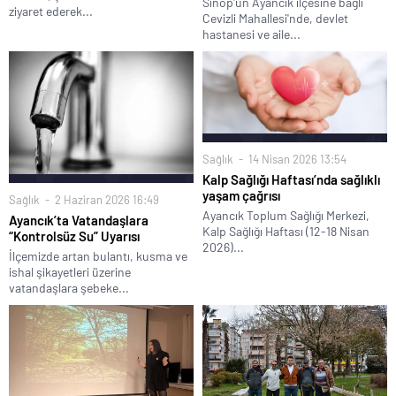
Sinop'un Ayancık ilçesine bağlı
ziyaret ederek...
Cevizli Mahallesi'nde, devlet
hastanesi ve aile...
Sağlık
14 Nisan 2026 13:54
Kalp Sağlığı Haftası’nda sağlıklı
yaşam çağrısı
Sağlık
2 Haziran 2026 16:49
Ayancık Toplum Sağlığı Merkezi,
Ayancık’ta Vatandaşlara
Kalp Sağlığı Haftası (12-18 Nisan
“Kontrolsüz Su” Uyarısı
2026)...
İlçemizde artan bulantı, kusma ve
ishal şikayetleri üzerine
vatandaşlara şebeke...