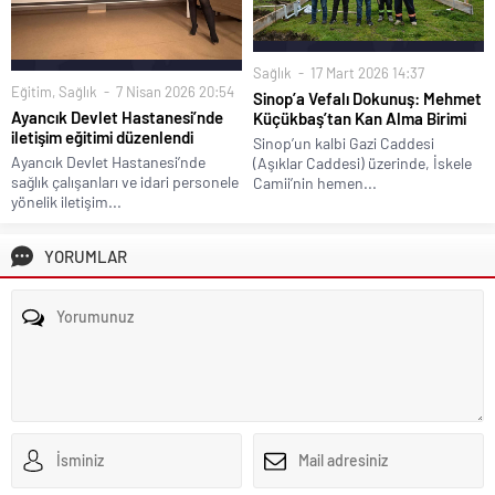
Sağlık
17 Mart 2026 14:37
Eğitim
,
Sağlık
7 Nisan 2026 20:54
Sinop’a Vefalı Dokunuş: Mehmet
Ayancık Devlet Hastanesi’nde
Küçükbaş’tan Kan Alma Birimi
iletişim eğitimi düzenlendi
Sinop’un kalbi Gazi Caddesi
Ayancık Devlet Hastanesi’nde
(Aşıklar Caddesi) üzerinde, İskele
sağlık çalışanları ve idari personele
Camii’nin hemen...
yönelik iletişim...
YORUMLAR