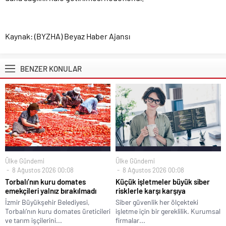
Kaynak: (BYZHA) Beyaz Haber Ajansı
BENZER KONULAR
Ülke Gündemi
Ülke Gündemi
8 Ağustos 2026 00:08
8 Ağustos 2026 00:08
Torbalı’nın kuru domates
Küçük işletmeler büyük siber
emekçileri yalnız bırakılmadı
risklerle karşı karşıya
İzmir Büyükşehir Belediyesi,
Siber güvenlik her ölçekteki
Torbalı’nın kuru domates üreticileri
işletme için bir gereklilik. Kurumsal
ve tarım işçilerini...
firmalar...