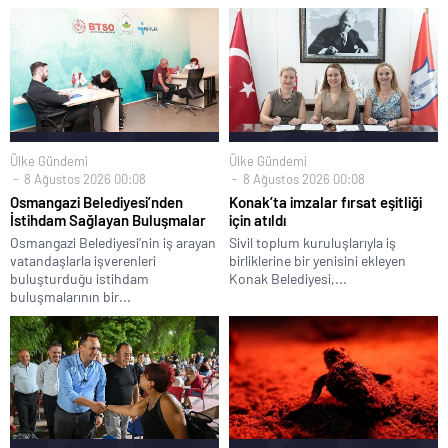
Ülke Gündemi
Ülke Gündemi
8 Ağustos 2026 00:08
8 Ağustos 2026 00:08
Osmangazi Belediyesi’nden
Konak’ta imzalar fırsat eşitliği
İstihdam Sağlayan Buluşmalar
için atıldı
Osmangazi Belediyesi’nin iş arayan
Sivil toplum kuruluşlarıyla iş
vatandaşlarla işverenleri
birliklerine bir yenisini ekleyen
buluşturduğu istihdam
Konak Belediyesi,...
buluşmalarının bir...