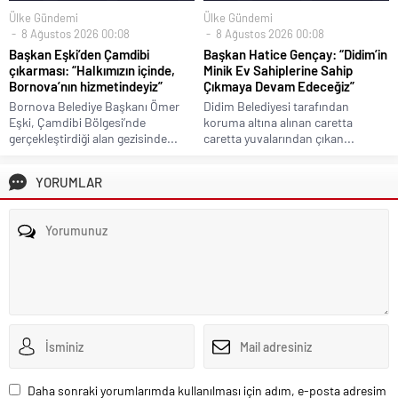
Ülke Gündemi
Ülke Gündemi
8 Ağustos 2026 00:08
8 Ağustos 2026 00:08
Başkan Eşki’den Çamdibi
Başkan Hatice Gençay: “Didim’in
çıkarması: “Halkımızın içinde,
Minik Ev Sahiplerine Sahip
Bornova’nın hizmetindeyiz”
Çıkmaya Devam Edeceğiz”
Bornova Belediye Başkanı Ömer
Didim Belediyesi tarafından
Eşki, Çamdibi Bölgesi’nde
koruma altına alınan caretta
gerçekleştirdiği alan gezisinde...
caretta yuvalarından çıkan...
YORUMLAR
Daha sonraki yorumlarımda kullanılması için adım, e-posta adresim