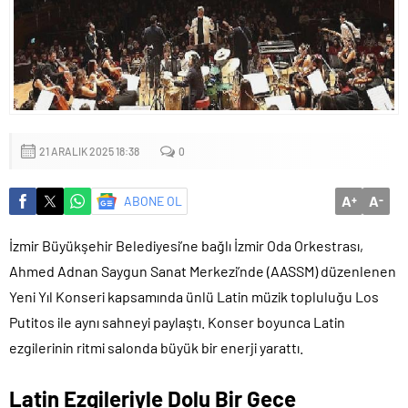
Küçük işletmeler büyük siber risklerle karşı karşıya
21 ARALIK 2025 18:38
0
A
A
ABONE OL
+
-
İzmir Büyükşehir Belediyesi’ne bağlı İzmir Oda Orkestrası,
Ahmed Adnan Saygun Sanat Merkezi’nde (AASSM) düzenlenen
Yeni Yıl Konseri kapsamında ünlü Latin müzik topluluğu Los
Putitos ile aynı sahneyi paylaştı. Konser boyunca Latin
ezgilerinin ritmi salonda büyük bir enerji yarattı.
Latin Ezgileriyle Dolu Bir Gece