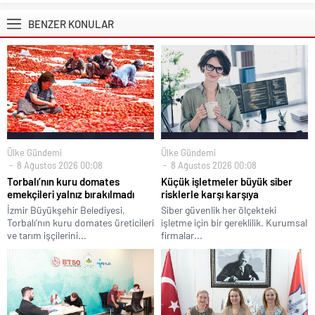
BENZER KONULAR
Ülke Gündemi
Ülke Gündemi
8 Ağustos 2026 00:08
8 Ağustos 2026 00:08
Torbalı’nın kuru domates
Küçük işletmeler büyük siber
emekçileri yalnız bırakılmadı
risklerle karşı karşıya
İzmir Büyükşehir Belediyesi,
Siber güvenlik her ölçekteki
Torbalı’nın kuru domates üreticileri
işletme için bir gereklilik. Kurumsal
ve tarım işçilerini...
firmalar...