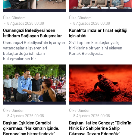
Ülke Gündemi
Ülke Gündemi
8 Ağustos 2026 00:08
8 Ağustos 2026 00:08
Osmangazi Belediyesi’nden
Konak’ta imzalar fırsat eşitliği
İstihdam Sağlayan Buluşmalar
için atıldı
Osmangazi Belediyesi’nin iş arayan
Sivil toplum kuruluşlarıyla iş
vatandaşlarla işverenleri
birliklerine bir yenisini ekleyen
buluşturduğu istihdam
Konak Belediyesi,...
buluşmalarının bir...
Ülke Gündemi
Ülke Gündemi
8 Ağustos 2026 00:08
8 Ağustos 2026 00:08
Başkan Eşki’den Çamdibi
Başkan Hatice Gençay: “Didim’in
çıkarması: “Halkımızın içinde,
Minik Ev Sahiplerine Sahip
Bornova’nın hizmetindeyiz”
Çıkmaya Devam Edeceğiz”