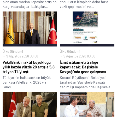
planlanan marina kapasite artışına
çocukların kitaplarla daha fazla
karşı vatandaşlar, balıkçılar...
vakit geçirmesini ve...
Ülke Gündemi
Ülke Gündemi
9 Ağustos 2026 00:08
9 Ağustos 2026 00:08
VakıfBank’ın aktif büyüklüğü
İzmit istikameti trafiğe
yıllık bazda yüzde 28 artışla 5,8
kapatılacak: Başiskele
trilyon TL’yi aştı
Kavşağı’nda gece çalışması
Türkiye’nin halka açık en büyük
Kocaeli Büyükşehir Belediyesi
bankası VakıfBank, 2026 yılı
tarafından ‘Başiskele Kavşağı
ikinci...
Yapım İşi’ kapsamında Başiskele...