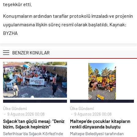
teşekkür etti.
Konuşmaların ardından taraflar protokolü imzaladı ve projenin
uygulanmasına ilişkin süreç resmî olarak başlatıldı. Kaynak:
BYZHA
BENZER KONULAR
Ülke Gündemi
Ülke Gündemi
9 Ağustos 2026 00:08
9 Ağustos 2026 00:08
Sığacık’tan güçlü mesaj: “Deniz
Maltepe’de çocuklar kitapların
bizim, Sığacık hepimizin”
renkli dünyasında buluştu
Seferihisar’da Sığacık Körfezi’nde
Maltepe Belediyesi tarafından