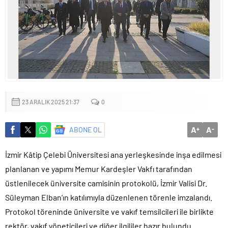
Sığacık’tan güçlü mesaj: “Deniz bizim, Sığacık hepimizin”
Maltepe’de çocuklar kitapların renkli dünyasında buluştu
23 ARALIK 2025 21:37
0
A
A
ABONE OL
+
-
İzmir Kâtip Çelebi Üniversitesi ana yerleşkesinde inşa edilmesi
planlanan ve yapımı Memur Kardeşler Vakfı tarafından
üstlenilecek üniversite camisinin protokolü, İzmir Valisi Dr.
Süleyman Elban’ın katılımıyla düzenlenen törenle imzalandı.
Protokol töreninde üniversite ve vakıf temsilcileri ile birlikte
rektör, vakıf yöneticileri ve diğer ilgililer hazır bulundu.