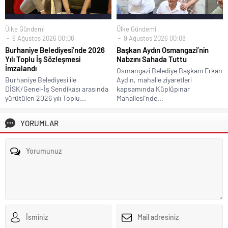
Ülke Gündemi
Ülke Gündemi
9 Ağustos 2026 00:08
9 Ağustos 2026 00:08
Burhaniye Belediyesi’nde 2026
Başkan Aydın Osmangazi’nin
Yılı Toplu İş Sözleşmesi
Nabzını Sahada Tuttu
İmzalandı
Osmangazi Belediye Başkanı Erkan
Burhaniye Belediyesi ile
Aydın, mahalle ziyaretleri
DİSK/Genel-İş Sendikası arasında
kapsamında Küplüpınar
yürütülen 2026 yılı Toplu...
Mahallesi’nde...
YORUMLAR