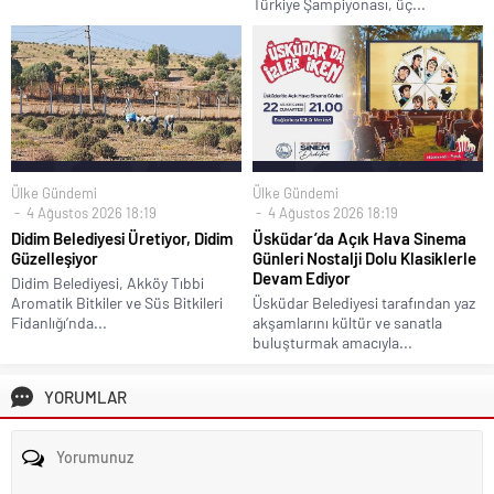
Türkiye Şampiyonası, üç...
Ülke Gündemi
Ülke Gündemi
4 Ağustos 2026 18:19
4 Ağustos 2026 18:19
Didim Belediyesi Üretiyor, Didim
Üsküdar’da Açık Hava Sinema
Güzelleşiyor
Günleri Nostalji Dolu Klasiklerle
Devam Ediyor
Didim Belediyesi, Akköy Tıbbi
Aromatik Bitkiler ve Süs Bitkileri
Üsküdar Belediyesi tarafından yaz
Fidanlığı’nda...
akşamlarını kültür ve sanatla
buluşturmak amacıyla...
YORUMLAR