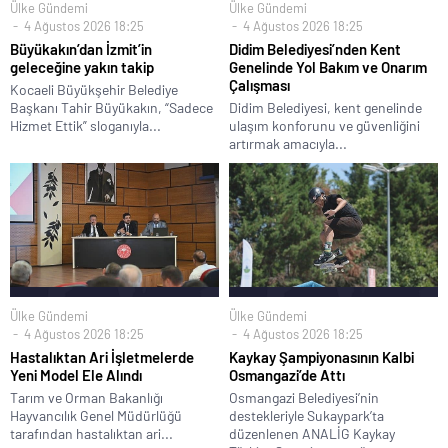
Ülke Gündemi
Ülke Gündemi
4 Ağustos 2026 18:25
4 Ağustos 2026 18:25
Büyükakın’dan İzmit’in
Didim Belediyesi’nden Kent
geleceğine yakın takip
Genelinde Yol Bakım ve Onarım
Çalışması
Kocaeli Büyükşehir Belediye
Başkanı Tahir Büyükakın, “Sadece
Didim Belediyesi, kent genelinde
Hizmet Ettik” sloganıyla...
ulaşım konforunu ve güvenliğini
artırmak amacıyla...
Ülke Gündemi
Ülke Gündemi
4 Ağustos 2026 18:25
4 Ağustos 2026 18:25
Hastalıktan Ari İşletmelerde
Kaykay Şampiyonasının Kalbi
Yeni Model Ele Alındı
Osmangazi’de Attı
Tarım ve Orman Bakanlığı
Osmangazi Belediyesi’nin
Hayvancılık Genel Müdürlüğü
destekleriyle Sukaypark’ta
tarafından hastalıktan ari...
düzenlenen ANALİG Kaykay