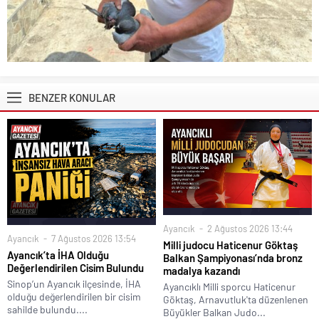
BENZER KONULAR
Ayancık
2 Ağustos 2026 13:44
Ayancık
7 Ağustos 2026 13:54
Milli judocu Haticenur Göktaş
Ayancık’ta İHA Olduğu
Balkan Şampiyonası’nda bronz
Değerlendirilen Cisim Bulundu
madalya kazandı
Sinop’un Ayancık ilçesinde, İHA
Ayancıklı Milli sporcu Haticenur
olduğu değerlendirilen bir cisim
Göktaş, Arnavutluk'ta düzenlenen
sahilde bulundu....
Büyükler Balkan Judo...