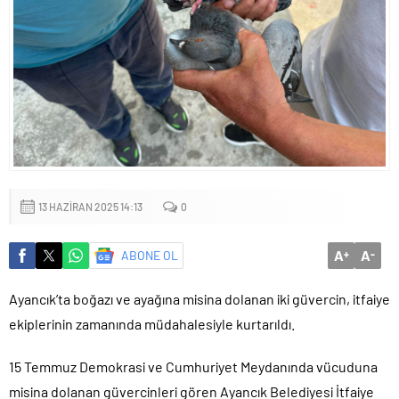
Başkan Altay: ‘Bosna Hersek Mahallemizdeki Fera Şubemizi
bu yıl itibariyle açmayı planlıyoruz’
13 HAZIRAN 2025 14:13
0
A
A
ABONE OL
+
-
Ayancık’ta boğazı ve ayağına misina dolanan iki güvercin, itfaiye
ekiplerinin zamanında müdahalesiyle kurtarıldı.
15 Temmuz Demokrasi ve Cumhuriyet Meydanında vücuduna
misina dolanan güvercinleri gören Ayancık Belediyesi İtfaiye