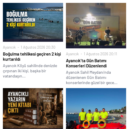
Ayancık
1 Ağustos 2026 20:30
Boğulma tehlikesi geçiren 2 kişi
Ayancık
1 Ağustos 2026 20:11
kurtarıldı
Ayancık’ta Gün Batımı
Ayancık Köyü sahilinde denizde
Konserleri Düzenlendi
çırpınan iki kişi, başka bir
Ayancık Sahil Meydanı'nda
vatandaşın...
düzenlenen Gün Batımı
konserlerinde güzel bir gece...