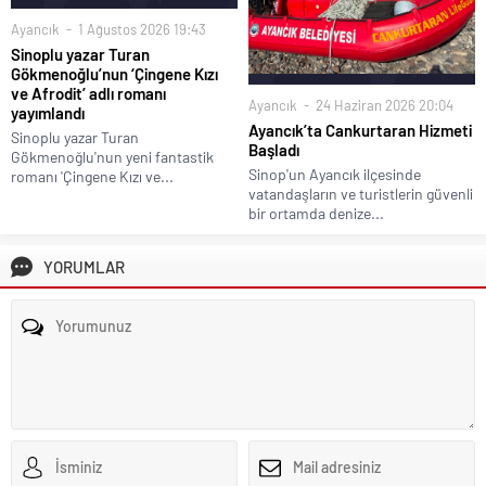
Ayancık
1 Ağustos 2026 19:43
Sinoplu yazar Turan
Gökmenoğlu’nun ‘Çingene Kızı
ve Afrodit’ adlı romanı
Ayancık
24 Haziran 2026 20:04
yayımlandı
Ayancık’ta Cankurtaran Hizmeti
Sinoplu yazar Turan
Başladı
Gökmenoğlu'nun yeni fantastik
Sinop'un Ayancık ilçesinde
romanı 'Çingene Kızı ve...
vatandaşların ve turistlerin güvenli
bir ortamda denize...
YORUMLAR