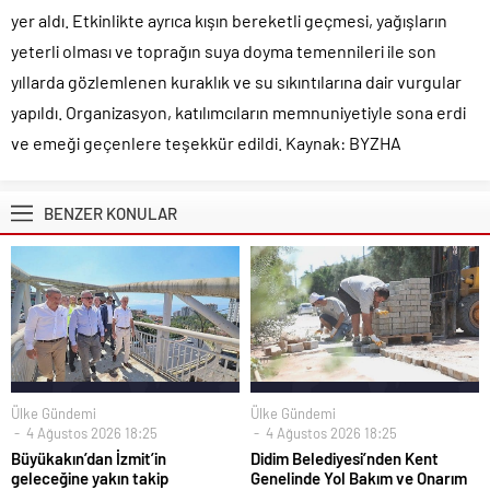
yer aldı. Etkinlikte ayrıca kışın bereketli geçmesi, yağışların
yeterli olması ve toprağın suya doyma temennileri ile son
yıllarda gözlemlenen kuraklık ve su sıkıntılarına dair vurgular
yapıldı. Organizasyon, katılımcıların memnuniyetiyle sona erdi
ve emeği geçenlere teşekkür edildi. Kaynak: BYZHA
BENZER KONULAR
Ülke Gündemi
Ülke Gündemi
4 Ağustos 2026 18:25
4 Ağustos 2026 18:25
Büyükakın’dan İzmit’in
Didim Belediyesi’nden Kent
geleceğine yakın takip
Genelinde Yol Bakım ve Onarım