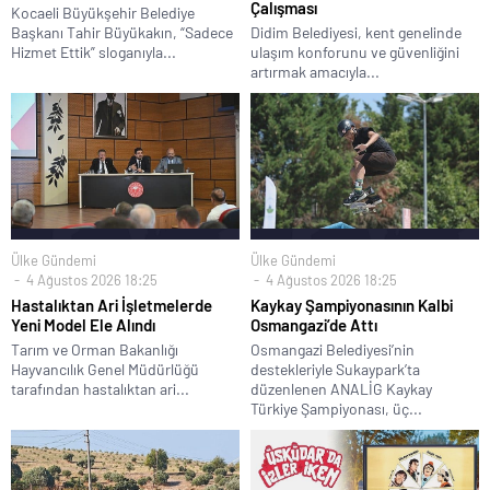
Çalışması
Kocaeli Büyükşehir Belediye
Başkanı Tahir Büyükakın, “Sadece
Didim Belediyesi, kent genelinde
Hizmet Ettik” sloganıyla...
ulaşım konforunu ve güvenliğini
artırmak amacıyla...
Ülke Gündemi
Ülke Gündemi
4 Ağustos 2026 18:25
4 Ağustos 2026 18:25
Hastalıktan Ari İşletmelerde
Kaykay Şampiyonasının Kalbi
Yeni Model Ele Alındı
Osmangazi’de Attı
Tarım ve Orman Bakanlığı
Osmangazi Belediyesi’nin
Hayvancılık Genel Müdürlüğü
destekleriyle Sukaypark’ta
tarafından hastalıktan ari...
düzenlenen ANALİG Kaykay
Türkiye Şampiyonası, üç...