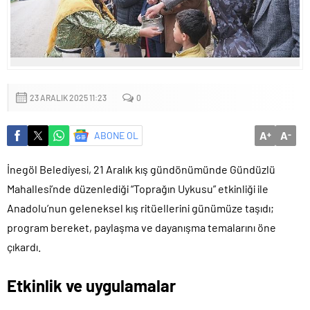
23 ARALIK 2025 11:23
0
A
A
ABONE OL
+
-
İnegöl Belediyesi, 21 Aralık kış gündönümünde Gündüzlü
Mahallesi’nde düzenlediği “Toprağın Uykusu” etkinliği ile
Anadolu’nun geleneksel kış ritüellerini günümüze taşıdı;
program bereket, paylaşma ve dayanışma temalarını öne
çıkardı.
Etkinlik ve uygulamalar