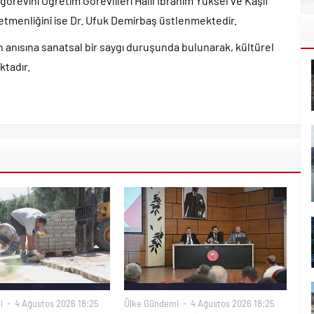
örevini Öğretim Görevlileri Halil İbrahim Yüksel ve Kaşif
tmenliğini ise Dr. Ufuk Demirbaş üstlenmektedir.
ın anısına sanatsal bir saygı duruşunda bulunarak, kültürel
ktadır.
i
4 Ağustos 2026 18:25
Ülke Gündemi
4 Ağustos 2026 18:25