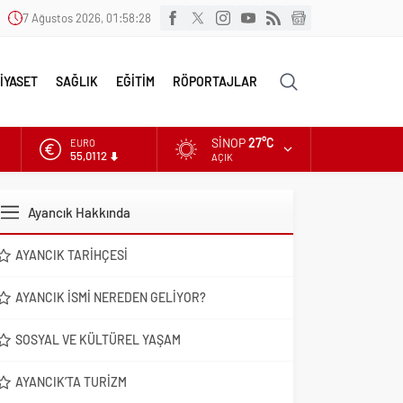
7 Ağustos 2026, 01:58:29
İYASET
SAĞLIK
EĞİTİM
RÖPORTAJLAR
SINOP
27°C
EURO
55,0112
AÇIK
ALTIN
6.519,97
Ayancık Hakkında
DOLAR
47,7025
AYANCIK TARIHÇESI
AYANCIK İSMI NEREDEN GELIYOR?
SOSYAL VE KÜLTÜREL YAŞAM
AYANCIK’TA TURIZM