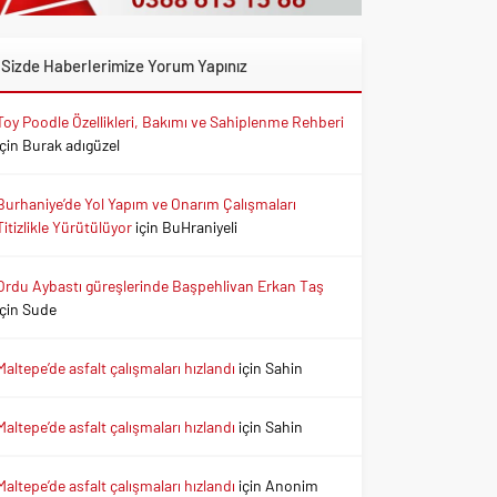
Sizde Haberlerimize Yorum Yapınız
Toy Poodle Özellikleri, Bakımı ve Sahiplenme Rehberi
için
Burak adıgüzel
Burhaniye’de Yol Yapım ve Onarım Çalışmaları
Titizlikle Yürütülüyor
için
BuHraniyeli
Ordu Aybastı güreşlerinde Başpehlivan Erkan Taş
için
Sude
Maltepe’de asfalt çalışmaları hızlandı
için
Sahin
Maltepe’de asfalt çalışmaları hızlandı
için
Sahin
Maltepe’de asfalt çalışmaları hızlandı
için
Anonim