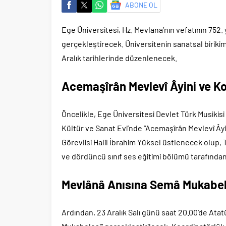
ABONE OL
Ege Üniversitesi, Hz. Mevlana’nın vefatının 752.
gerçekleştirecek. Üniversitenin sanatsal biriki
Aralık tarihlerinde düzenlenecek.
Acemaşîrân Mevlevî Âyini ve K
Öncelikle, Ege Üniversitesi Devlet Türk Musikis
Kültür ve Sanat Evi’nde “Acemaşîrân Mevlevî Ây
Görevlisi Halil İbrahim Yüksel üstlenecek olup, 
ve dördüncü sınıf ses eğitimi bölümü tarafında
Mevlânâ Anısına Semâ Mukabel
Ardından, 23 Aralık Salı günü saat 20.00’de Ata