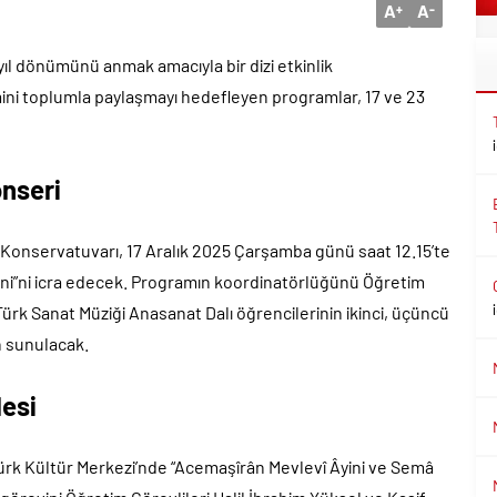
A
A
+
-
 yıl dönümünü anmak amacıyla bir dizi etkinlik
mini toplumla paylaşmayı hedefleyen programlar, 17 ve 23
onseri
i Konservatuvarı, 17 Aralık 2025 Çarşamba günü saat 12.15’te
ini”ni icra edecek. Programın koordinatörlüğünü Öğretim
Türk Sanat Müziği Anasanat Dalı öğrencilerinin ikinci, üçüncü
n sunulacak.
esi
türk Kültür Merkezi’nde “Acemaşîrân Mevlevî Âyini ve Semâ