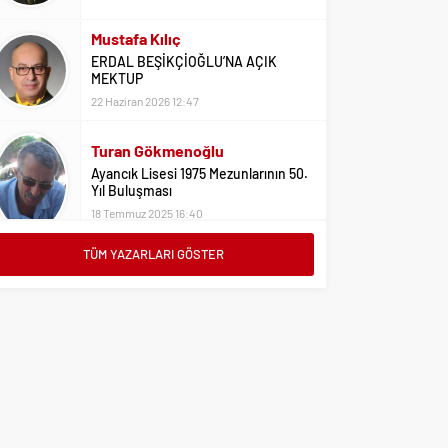
Mustafa Kılıç
ERDAL BEŞİKÇİOĞLU’NA AÇIK
MEKTUP
22 Haziran 2026 12:47
Turan Gökmenoğlu
Ayancık Lisesi 1975 Mezunlarının 50.
Yıl Buluşması
18 Temmuz 2025 16:40
TÜM YAZARLARI GÖSTER
Adil Yıldız
Bu Sene Fenerbahçe Ülke Puanlarını
Sırtladı
1 Eylül 2023 15:10
Ali Oral
Üniversite Tercihleri İçin Öneriler
2 Ağustos 2023 16:03