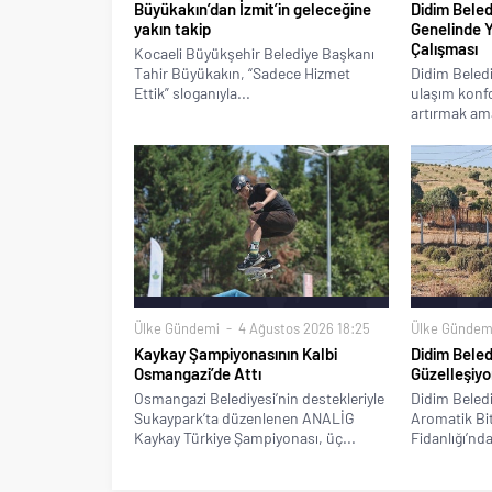
Büyükakın’dan İzmit’in geleceğine
Didim Beled
yakın takip
Genelinde 
Çalışması
Kocaeli Büyükşehir Belediye Başkanı
Tahir Büyükakın, “Sadece Hizmet
Didim Beledi
Ettik” sloganıyla...
ulaşım konfo
artırmak ama
Ülke Gündemi
4 Ağustos 2026 18:25
Ülke Gündem
Kaykay Şampiyonasının Kalbi
Didim Beled
Osmangazi’de Attı
Güzelleşiyo
Osmangazi Belediyesi’nin destekleriyle
Didim Beledi
Sukaypark’ta düzenlenen ANALİG
Aromatik Bitk
Kaykay Türkiye Şampiyonası, üç...
Fidanlığı’nda