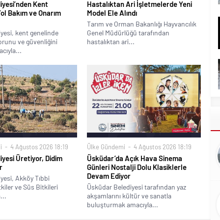
iyesi’nden Kent
Hastalıktan Ari İşletmelerde Yeni
Yol Bakım ve Onarım
Model Ele Alındı
Tarım ve Orman Bakanlığı Hayvancılık
yesi, kent genelinde
Genel Müdürlüğü tarafından
runu ve güvenliğini
hastalıktan ari...
cıyla...
i
4 Ağustos 2026 18:19
Ülke Gündemi
4 Ağustos 2026 18:19
iyesi Üretiyor, Didim
Üsküdar’da Açık Hava Sinema
r
Günleri Nostalji Dolu Klasiklerle
Devam Ediyor
yesi, Akköy Tıbbi
iler ve Süs Bitkileri
Üsküdar Belediyesi tarafından yaz
...
akşamlarını kültür ve sanatla
buluşturmak amacıyla...