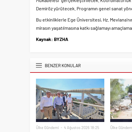
Mukabelesi” gerçekleştirilecek. Koordinatörlük g
Demiröz yürütecek. Programın genel sanat yöne
Bu etkinliklerle Ege Üniversitesi, Hz. Mevlana’n
mirasın yaşatılmasına katkı sağlamayı amaçlama
Kaynak: BYZHA
BENZER KONULAR
Ülke Gündemi
4 Ağustos 2026 18:25
Ülke Gündem