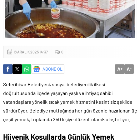
18 ARALIK 2025 14:37
0
A
A
ABONE OL
+
-
Seferihisar Belediyesi, sosyal belediyecilik ilkesi
doğrultusunda ilçede yaşayan yaşlı ve ihtiyaç sahibi
vatandaşlara yönelik sıcak yemek hizmetini kesintisiz şekilde
sürdürüyor. Belediye mutfağında her gün özenle hazırlanan üç
çeşit yemek, toplamda 250 kişiye düzenli olarak ulaştırılıyor.
Hijyenik Koşullarda Günlük Yemek