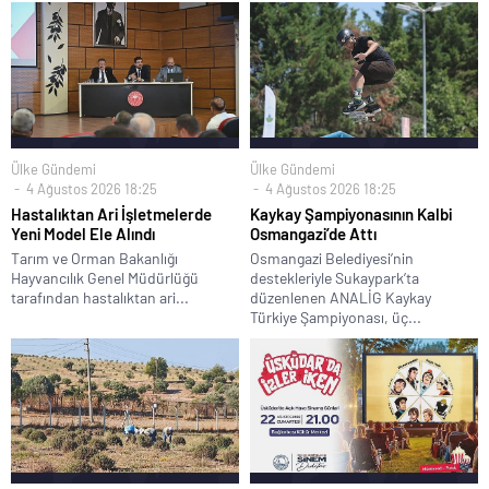
Ülke Gündemi
Ülke Gündemi
4 Ağustos 2026 18:25
4 Ağustos 2026 18:25
Hastalıktan Ari İşletmelerde
Kaykay Şampiyonasının Kalbi
Yeni Model Ele Alındı
Osmangazi’de Attı
Tarım ve Orman Bakanlığı
Osmangazi Belediyesi’nin
Hayvancılık Genel Müdürlüğü
destekleriyle Sukaypark’ta
tarafından hastalıktan ari...
düzenlenen ANALİG Kaykay
Türkiye Şampiyonası, üç...