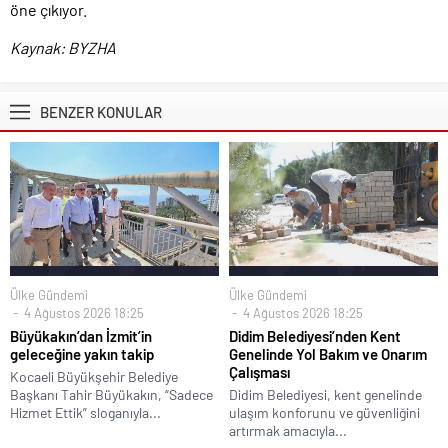
öne çıkıyor.
Kaynak: BYZHA
BENZER KONULAR
Ülke Gündemi
Ülke Gündemi
4 Ağustos 2026 18:25
4 Ağustos 2026 18:25
Büyükakın’dan İzmit’in
Didim Belediyesi’nden Kent
geleceğine yakın takip
Genelinde Yol Bakım ve Onarım
Çalışması
Kocaeli Büyükşehir Belediye
Başkanı Tahir Büyükakın, “Sadece
Didim Belediyesi, kent genelinde
Hizmet Ettik” sloganıyla...
ulaşım konforunu ve güvenliğini
artırmak amacıyla...