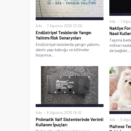
Ads
7 Ağus
Ads
7 Ağustos 2026 23:00
Nakliye Fo
Endüstriyel Tesislerde Yangın
Nasıl Kullan
Yalıtımı Risk Senaryoları
Taşıma bede
Endüstriyel tesislerde yangın yalıtımı,
miktarı kada
alevin yapı kabuğu ve bölmeler
de bağlıdır...
boyunca...
Ads
6 Ağustos 2026 18:16
Pnömatik Valf Sistemlerinde Verimli
Ads
5 Ağus
Kullanım İpuçları
Maltese Ter