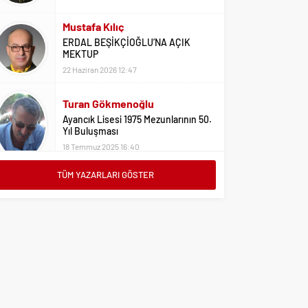
22 Haziran 2026 12:47
Turan Gökmenoğlu
Ayancık Lisesi 1975 Mezunlarının 50.
Yıl Buluşması
18 Temmuz 2025 16:40
Adil Yıldız
Bu Sene Fenerbahçe Ülke Puanlarını
Sırtladı
1 Eylül 2023 15:10
TÜM YAZARLARI GÖSTER
Ali Oral
Üniversite Tercihleri İçin Öneriler
2 Ağustos 2023 16:03
Erdoğan Erkaymaz
10 Ocak Çalışan Gazeteciler Günü
Kutlu Olsun
9 Ocak 2026 21:20