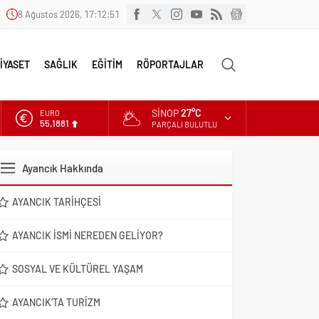
8 Ağustos 2026, 17:12:53
İYASET
SAĞLIK
EĞİTİM
RÖPORTAJLAR
SINOP
27°C
ALTIN
6.660,55
PARÇALI BULUTLU
DOLAR
47,7111
Ayancık Hakkında
EURO
55,1881
AYANCIK TARIHÇESI
AYANCIK İSMI NEREDEN GELIYOR?
SOSYAL VE KÜLTÜREL YAŞAM
AYANCIK’TA TURIZM