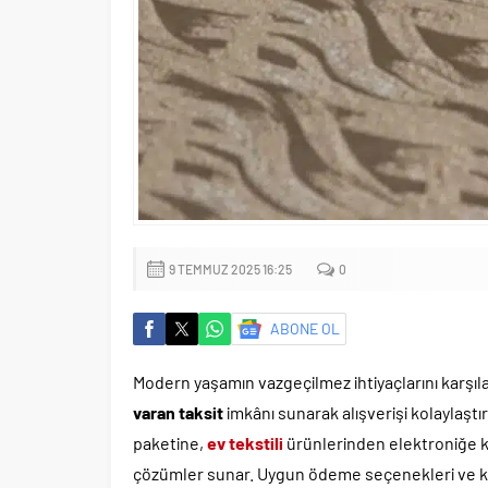
9 TEMMUZ 2025 16:25
0
ABONE OL
Modern yaşamın vazgeçilmez ihtiyaçlarını karşıl
varan taksit
imkânı sunarak alışverişi kolaylaşt
paketine,
ev tekstili
ürünlerinden elektroniğe ka
çözümler sunar. Uygun ödeme seçenekleri ve kal