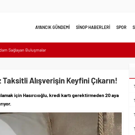
AYANCIK GÜNDEMİ
SİNOP HABERLERİ
SPOR
S
sı: “Halkımızın içinde, Bornova’nın hizmetindeyiz”
n atıldı
 Minik Ev Sahiplerine Sahip Çıkmaya Devam Edeceğiz”
 Taksitli Alışverişin Keyfini Çıkarın!
n Her Noktasında Gece Gündüz Sahadayız”
lamak için Hasırcıoğlu, kredi kartı gerektirmeden 20 aya
emalı Ödüllü Resim, Şiir ve Kompozisyon Yarışması
rıyor.
ımızın Üretim Gücünü Destekliyoruz”
eri yalnız bırakılmadı
lerle karşı karşıya
hdam Sağlayan Buluşmalar