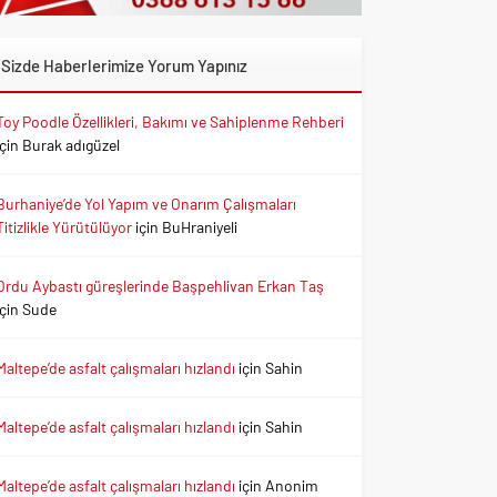
Sizde Haberlerimize Yorum Yapınız
Toy Poodle Özellikleri, Bakımı ve Sahiplenme Rehberi
için
Burak adıgüzel
Burhaniye’de Yol Yapım ve Onarım Çalışmaları
Titizlikle Yürütülüyor
için
BuHraniyeli
Ordu Aybastı güreşlerinde Başpehlivan Erkan Taş
için
Sude
Maltepe’de asfalt çalışmaları hızlandı
için
Sahin
Maltepe’de asfalt çalışmaları hızlandı
için
Sahin
Maltepe’de asfalt çalışmaları hızlandı
için
Anonim