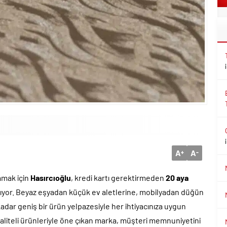
A
A
+
-
amak için
Hasırcıoğlu
, kredi kartı gerektirmeden
20 aya
ırıyor. Beyaz eşyadan küçük ev aletlerine, mobilyadan düğün
dar geniş bir ürün yelpazesiyle her ihtiyacınıza uygun
iteli ürünleriyle öne çıkan marka, müşteri memnuniyetini