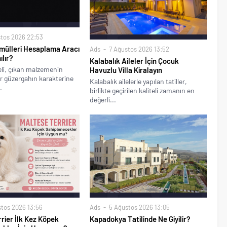
tos 2026 22:53
rmülleri Hesaplama Aracı
Ads
7 Ağustos 2026 13:52
ılır?
Kalabalık Aileler İçin Çocuk
li, çıkan malzemenin
Havuzlu Villa Kiralayın
r güzergahın karakterine
Kalabalık ailelerle yapılan tatiller,
.
birlikte geçirilen kaliteli zamanın en
değerli...
Ads
5 Ağustos 2026 13:05
tos 2026 13:56
Kapadokya Tatilinde Ne Giyilir?
rier İlk Kez Köpek