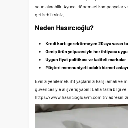
satın alınabilir. Ayrıca, dönemsel kampanyalar ve i
getirebilirsiniz.
Neden Hasırcıoğlu?
Kredi kartı gerektirmeyen 20 aya varan ta
Geniş ürün yelpazesiyle her ihtiyaca uyg
Uygun fiyat politikası ve kaliteli markalar
Müşteri memnuniyeti odaklı hizmet anlayı
Evinizi yenilemek, ihtiyaçlarınızı karşılamak ve
güvencesiyle alışveriş yapın! Daha fazla bilgi ve
https://www.hasirciogluavm.com.tr/ adresini ziy