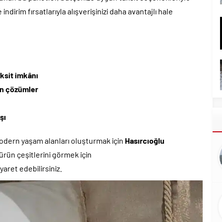
ndirim fırsatlarıyla alışverişinizi daha avantajlı hale
ksit imkânı
un çözümler
şı
 modern yaşam alanları oluşturmak için
Hasırcıoğlu
 ürün çeşitlerini görmek için
aret edebilirsiniz.