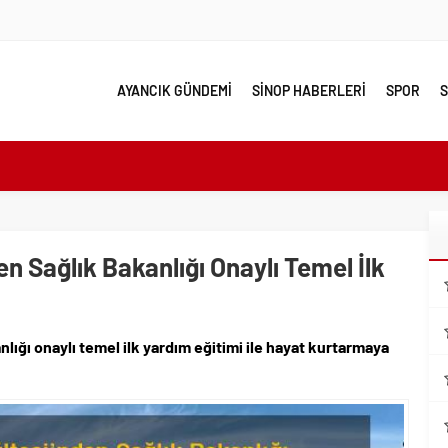
AYANCIK GÜNDEMİ
SİNOP HABERLERİ
SPOR
S
e yakın takip
linde Yol Bakım ve Onarım Çalışması
 Model Ele Alındı
n Sağlık Bakanlığı Onaylı Temel İlk
mangazi’de Attı
 Güzelleşiyor
leri Nostalji Dolu Klasiklerle Devam Ediyor
lığı onaylı temel ilk yardım eğitimi ile hayat kurtarmaya
ırımlarından Her Gün Yüzlerce Vatandaş Faydalanıyor
emmel Yer
ahiplenecekler İçin Uygun mu?