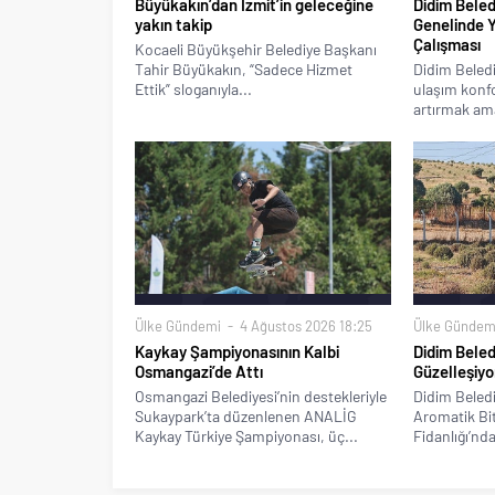
Büyükakın’dan İzmit’in geleceğine
Didim Beled
yakın takip
Genelinde 
Çalışması
Kocaeli Büyükşehir Belediye Başkanı
Tahir Büyükakın, “Sadece Hizmet
Didim Beledi
Ettik” sloganıyla...
ulaşım konfo
artırmak ama
Ülke Gündemi
4 Ağustos 2026 18:25
Ülke Gündem
Kaykay Şampiyonasının Kalbi
Didim Beled
Osmangazi’de Attı
Güzelleşiyo
Osmangazi Belediyesi’nin destekleriyle
Didim Beledi
Sukaypark’ta düzenlenen ANALİG
Aromatik Bitk
Kaykay Türkiye Şampiyonası, üç...
Fidanlığı’nda