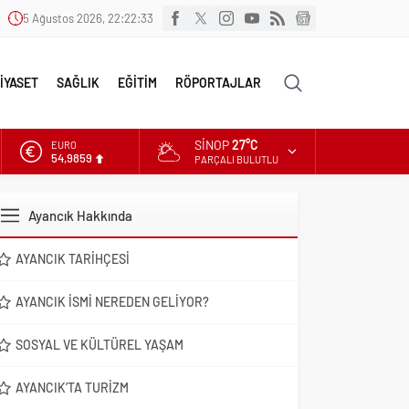
5 Ağustos 2026, 22:22:34
İYASET
SAĞLIK
EĞİTİM
RÖPORTAJLAR
SINOP
27°C
EURO
54,9859
PARÇALI BULUTLU
ALTIN
6.496,95
Ayancık Hakkında
DOLAR
47,5639
AYANCIK TARIHÇESI
AYANCIK İSMI NEREDEN GELIYOR?
SOSYAL VE KÜLTÜREL YAŞAM
AYANCIK’TA TURIZM