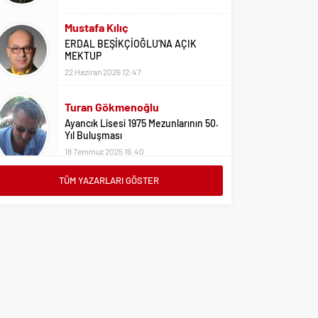
Mustafa Kılıç
ERDAL BEŞİKÇİOĞLU’NA AÇIK
MEKTUP
22 Haziran 2026 12:47
Turan Gökmenoğlu
Ayancık Lisesi 1975 Mezunlarının 50.
Yıl Buluşması
18 Temmuz 2025 16:40
TÜM YAZARLARI GÖSTER
Adil Yıldız
Bu Sene Fenerbahçe Ülke Puanlarını
Sırtladı
1 Eylül 2023 15:10
Ali Oral
Üniversite Tercihleri İçin Öneriler
2 Ağustos 2023 16:03