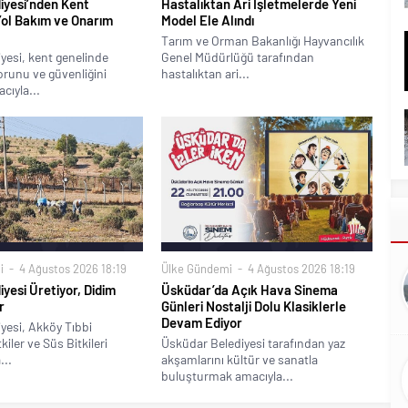
iyesi’nden Kent
Hastalıktan Ari İşletmelerde Yeni
Yol Bakım ve Onarım
Model Ele Alındı
Tarım ve Orman Bakanlığı Hayvancılık
yesi, kent genelinde
Genel Müdürlüğü tarafından
runu ve güvenliğini
hastalıktan ari...
cıyla...
i
4 Ağustos 2026 18:19
Ülke Gündemi
4 Ağustos 2026 18:19
iyesi Üretiyor, Didim
Üsküdar’da Açık Hava Sinema
r
Günleri Nostalji Dolu Klasiklerle
Devam Ediyor
yesi, Akköy Tıbbi
iler ve Süs Bitkileri
Üsküdar Belediyesi tarafından yaz
...
akşamlarını kültür ve sanatla
buluşturmak amacıyla...