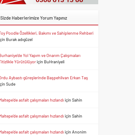
Sizde Haberlerimize Yorum Yapınız
Toy Poodle Özellikleri, Bakımı ve Sahiplenme Rehberi
için
Burak adıgüzel
Burhaniye’de Yol Yapım ve Onarım Çalışmaları
Titizlikle Yürütülüyor
için
BuHraniyeli
Ordu Aybastı güreşlerinde Başpehlivan Erkan Taş
için
Sude
Maltepe’de asfalt çalışmaları hızlandı
için
Sahin
Maltepe’de asfalt çalışmaları hızlandı
için
Sahin
Maltepe’de asfalt çalışmaları hızlandı
için
Anonim