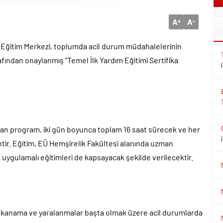
A
A
+
-
m Eğitim Merkezi, toplumda acil durum müdahalelerinin
rafından onaylanmış "Temel İlk Yardım Eğitimi Sertifika
lan program, iki gün boyunca toplam 16 saat sürecek ve her
tir. Eğitim, EÜ Hemşirelik Fakültesi alanında uzman
a uygulamalı eğitimleri de kapsayacak şekilde verilecektir.
, kanama ve yaralanmalar başta olmak üzere acil durumlarda