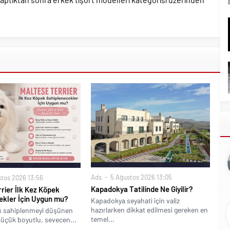
Ads
5 Ağustos 2026 13:05
tos 2026 13:56
Kapadokya Tatilinde Ne Giyilir?
rier İlk Kez Köpek
ekler İçin Uygun mu?
Kapadokya seyahati için valiz
hazırlarken dikkat edilmesi gereken en
ek sahiplenmeyi düşünen
temel...
 küçük boyutlu, sevecen...