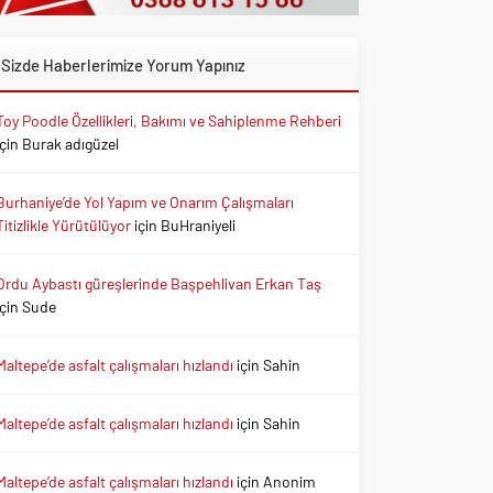
Sizde Haberlerimize Yorum Yapınız
Toy Poodle Özellikleri, Bakımı ve Sahiplenme Rehberi
için
Burak adıgüzel
Burhaniye’de Yol Yapım ve Onarım Çalışmaları
Titizlikle Yürütülüyor
için
BuHraniyeli
Ordu Aybastı güreşlerinde Başpehlivan Erkan Taş
için
Sude
Maltepe’de asfalt çalışmaları hızlandı
için
Sahin
Maltepe’de asfalt çalışmaları hızlandı
için
Sahin
Maltepe’de asfalt çalışmaları hızlandı
için
Anonim