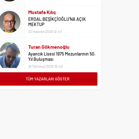
Mustafa Kılıç
ERDAL BEŞİKÇİOĞLU’NA AÇIK
MEKTUP
22 Haziran 2026 12:47
Turan Gökmenoğlu
Ayancık Lisesi 1975 Mezunlarının 50.
Yıl Buluşması
18 Temmuz 2025 16:40
Adil Yıldız
TÜM YAZARLARI GÖSTER
Bu Sene Fenerbahçe Ülke Puanlarını
Sırtladı
1 Eylül 2023 15:10
Ali Oral
Üniversite Tercihleri İçin Öneriler
2 Ağustos 2023 16:03