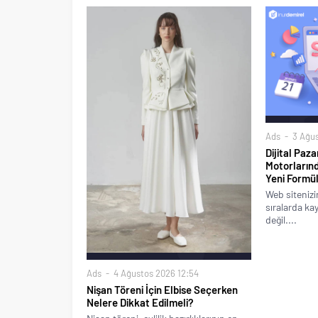
Ads
3 Ağus
Dijital Paz
Motorların
Yeni Formül
Web sitenizi
sıralarda ka
değil....
Ads
4 Ağustos 2026 12:54
Nişan Töreni İçin Elbise Seçerken
Nelere Dikkat Edilmeli?