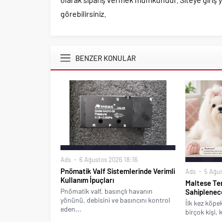
görebilirsiniz.
BENZER KONULAR
Ads
6 Ağustos 2026 18:16
Pnömatik Valf Sistemlerinde Verimli
Ads
5 Ağus
Kullanım İpuçları
Maltese Ter
Pnömatik valf, basınçlı havanın
Sahiplenec
yönünü, debisini ve basıncını kontrol
İlk kez köp
eden...
birçok kişi,