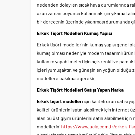
nedenden dolayı en sıcak hava durumlarında rahat 
uzun zaman boyunca kullanmak için yıkama talima
bir derecenin üzerinde yıkanması durumunda giys
Erkek Tişört Modelleri Kumaş Yapısı
Erkek tişört modellerinin kumaş yapısı genel o
kumaş olması nedeniyle modern tasarımlı ürünler
kullanım yapabilmeleri için açık renkli ve pamukl
içleri yumuşaktır. Ve güneşin en yoğun olduğu 
modellere bakılması gerekir.
Erkek Tişört Modelleri Satışı Yapan Marka
Erkek tişört modelleri
için kaliteli ürün satışı y
kaliteli ürünlerini satın alabilmek için internet 
alan bu üst giyim ürünlerini satın alabilmek için
modellerini
https://www.ucla.com.tr/erkek-tis
olarak sipariş vermek mümkündür. Siteye giriş y