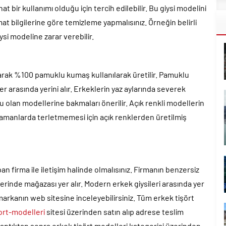
bir kullanımı olduğu için tercih edilebilir. Bu giysi modelini
t bilgilerine göre temizleme yapmalısınız. Örneğin belirli
i modeline zarar verebilir.
larak %100 pamuklu kumaş kullanılarak üretilir. Pamuklu
 arasında yerini alır. Erkeklerin yaz aylarında severek
u olan modellerine bakmaları önerilir. Açık renkli modellerin
zamanlarda terletmemesi için açık renklerden üretilmiş
apan firma ile iletişim halinde olmalısınız. Firmanın benzersiz
üzerinde mağazası yer alır. Modern erkek giysileri arasında yer
 markanın web sitesine inceleyebilirsiniz. Tüm erkek tişört
ort-modelleri
sitesi üzerinden satın alıp adrese teslim
aptıktan sonra erkek tişört modelleri kategorisi üzerinden