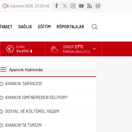
6 Ağustos 2026, 23:53:41
İYASET
SAĞLIK
EĞİTİM
RÖPORTAJLAR
SINOP
27°C
ALTIN
6.499,25
PARÇALI BULUTLU
DOLAR
47,5921
Ayancık Hakkında
EURO
54,9747
AYANCIK TARIHÇESI
AYANCIK İSMI NEREDEN GELIYOR?
SOSYAL VE KÜLTÜREL YAŞAM
AYANCIK’TA TURIZM