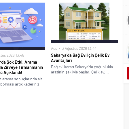
Ads
3 Ağustos 2026 13:44
Sakarya’da Bağ Evi İçin Çelik Ev
tos 2026 13:45
Avantajları
arda Şok Etki: Arama
Bağ evi kararı Sakarya’da çoğunlukla
da Zirveye Tırmanmanın
arazinin şekliyle başlar. Çelik ev,...
ü Açıklandı!
n arama sonuçlarında alt
ybolması artık kaderiniz