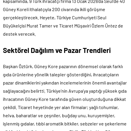
kapsamında, 9 Türk ihracatçı firma 13 Ocak 2026’da Seul’de 40
Güney Koreli ithalatçıyla 200 civarında ikili görüşme
gerçekleştirecek. Heyete, Türkiye Cumhuriyeti Seul
Büyükelçisi Murat Tamer ve Ticaret Müşaviri Özlem Üntez de
destek verecek.
Sektörel Dağılım ve Pazar Trendleri
Başkan Öztürk, Güney Kore pazarının dönemsel olarak farklı
gıda ürünlerine yönelik talepler gösterdiğini, ihracatçıların
pazar dinamiklerini yakından incelemelerinin önemli avantajlar
sağlayacağını belirtti. Türkiye’nin Avrupa’ya yaptığı yüksek gıda
ihracatının Güney Kore tarafında güven oluşturduğuna dikkat
çekildi. Ticaret heyetinde yer alan firmalar; yağlı tohumlar,
helva, baharatlar ve çeşniler, buğday unu, kuruyemişler,
işlenmiş gıdalar, tıbbi aromatik bitkiler, sebzeler ve şekerleme