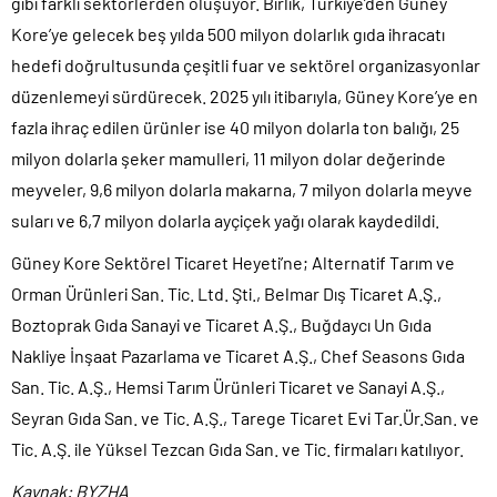
gibi farklı sektörlerden oluşuyor. Birlik, Türkiye’den Güney
Kore’ye gelecek beş yılda 500 milyon dolarlık gıda ihracatı
hedefi doğrultusunda çeşitli fuar ve sektörel organizasyonlar
düzenlemeyi sürdürecek. 2025 yılı itibarıyla, Güney Kore’ye en
fazla ihraç edilen ürünler ise 40 milyon dolarla ton balığı, 25
milyon dolarla şeker mamulleri, 11 milyon dolar değerinde
meyveler, 9,6 milyon dolarla makarna, 7 milyon dolarla meyve
suları ve 6,7 milyon dolarla ayçiçek yağı olarak kaydedildi.
Güney Kore Sektörel Ticaret Heyeti’ne; Alternatif Tarım ve
Orman Ürünleri San. Tic. Ltd. Şti., Belmar Dış Ticaret A.Ş.,
Boztoprak Gıda Sanayi ve Ticaret A.Ş., Buğdaycı Un Gıda
Nakliye İnşaat Pazarlama ve Ticaret A.Ş., Chef Seasons Gıda
San. Tic. A.Ş., Hemsi Tarım Ürünleri Ticaret ve Sanayi A.Ş.,
Seyran Gıda San. ve Tic. A.Ş., Tarege Ticaret Evi Tar.Ür.San. ve
Tic. A.Ş. ile Yüksel Tezcan Gıda San. ve Tic. firmaları katılıyor.
Kaynak: BYZHA