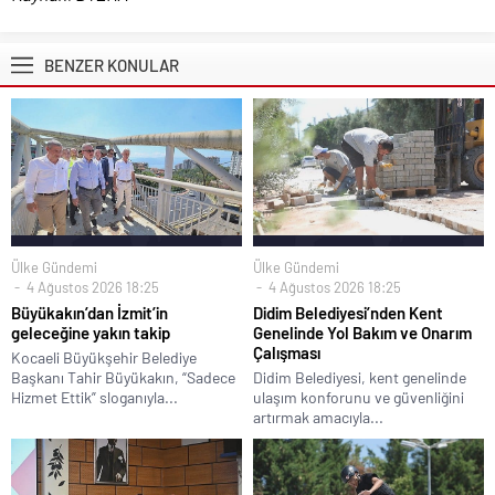
BENZER KONULAR
Ülke Gündemi
Ülke Gündemi
4 Ağustos 2026 18:25
4 Ağustos 2026 18:25
Büyükakın’dan İzmit’in
Didim Belediyesi’nden Kent
geleceğine yakın takip
Genelinde Yol Bakım ve Onarım
Çalışması
Kocaeli Büyükşehir Belediye
Başkanı Tahir Büyükakın, “Sadece
Didim Belediyesi, kent genelinde
Hizmet Ettik” sloganıyla...
ulaşım konforunu ve güvenliğini
artırmak amacıyla...