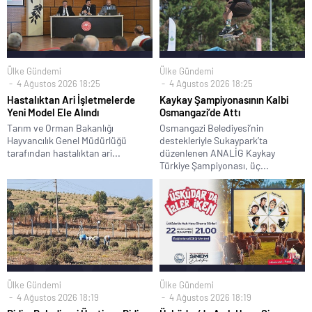
Ülke Gündemi
Ülke Gündemi
4 Ağustos 2026 18:25
4 Ağustos 2026 18:25
Hastalıktan Ari İşletmelerde
Kaykay Şampiyonasının Kalbi
Yeni Model Ele Alındı
Osmangazi’de Attı
Tarım ve Orman Bakanlığı
Osmangazi Belediyesi’nin
Hayvancılık Genel Müdürlüğü
destekleriyle Sukaypark’ta
tarafından hastalıktan ari...
düzenlenen ANALİG Kaykay
Türkiye Şampiyonası, üç...
Ülke Gündemi
Ülke Gündemi
4 Ağustos 2026 18:19
4 Ağustos 2026 18:19