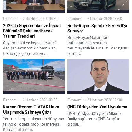
Ekonomi
2 Haziran 2026 16:52
Ekonomi
2 Haziran 2026 16:36
2026’da Gayrimenkul ve İnşaat
Rolls-Royce Spectre Series II’yi
Bölümünü Şekillendirecek
Sunuyor
Yatırım Trendleri
Rolls-Royce Motor Cars,
Gayrimenkul ve inşaat sektörü,
mükemmelliği yeniden
değişen ekonomik dinamikler,
tanımlayarak kusursuzluk arayışını
teknolojik gelişmeler ve...
bir üst...
Ekonomi
2 Haziran 2026 16:00
Ekonomi
2 Haziran 2026 16:00
Karsan Otonom E-ATAK Hava
QNB Türkiye’den Yeni Uygulama
Ulaşımında Sahneye Çıktı
QNB Türkiye, 30’a yakın ülkede
Yeni nesil toplu ulaşımda dünyanın
faaliyet gösteren QNB Grup’un
teknoloji odaklı mobilite markası
global...
Karsan, otonom...