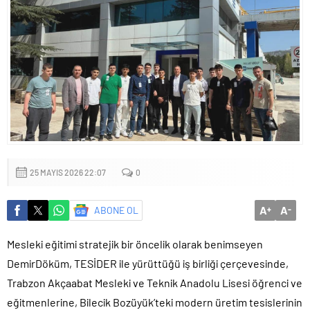
Sığacık’tan güçlü mesaj: “Deniz bizim, Sığacık hepimizin”
Maltepe’de çocuklar kitapların renkli dünyasında buluştu
25 MAYIS 2026 22:07
0
A
A
ABONE OL
+
-
Mesleki eğitimi stratejik bir öncelik olarak benimseyen
DemirDöküm, TESİDER ile yürüttüğü iş birliği çerçevesinde,
Trabzon Akçaabat Mesleki ve Teknik Anadolu Lisesi öğrenci ve
eğitmenlerine, Bilecik Bozüyük’teki modern üretim tesislerinin