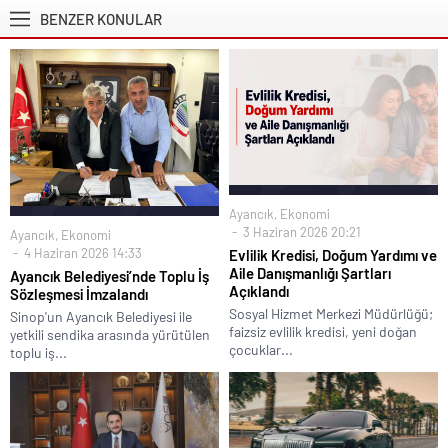
BENZER KONULAR
Ayancık
,
Ekonomi
3 Haziran 2026 20:21
Ayancık
,
Ekonomi
4 Haziran 2026 14:33
Evlilik Kredisi, Doğum Yardımı ve
Aile Danışmanlığı Şartları
Ayancık Belediyesi’nde Toplu İş
Açıklandı
Sözleşmesi İmzalandı
Sosyal Hizmet Merkezi Müdürlüğü;
Sinop'un Ayancık Belediyesi ile
faizsiz evlilik kredisi, yeni doğan
yetkili sendika arasında yürütülen
çocuklar...
toplu iş...