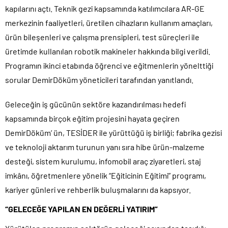
kapılarını açtı. Teknik gezi kapsamında katılımcılara AR-GE
merkezinin faaliyetleri, üretilen cihazların kullanım amaçları,
ürün bileşenleri ve çalışma prensipleri, test süreçleri ile
üretimde kullanılan robotik makineler hakkında bilgi verildi.
Programın ikinci etabında öğrenci ve eğitmenlerin yönelttiği
sorular DemirDöküm yöneticileri tarafından yanıtlandı.
Geleceğin iş gücünün sektöre kazandırılması hedefi
kapsamında birçok eğitim projesini hayata geçiren
DemirDöküm’ ün, TESİDER ile yürüttüğü iş birliği; fabrika gezisi
ve teknoloji aktarım turunun yanı sıra hibe ürün-malzeme
desteği, sistem kurulumu, infomobil araç ziyaretleri, staj
imkânı, öğretmenlere yönelik “Eğiticinin Eğitimi” programı,
kariyer günleri ve rehberlik buluşmalarını da kapsıyor.
“GELECEĞE YAPILAN EN DEĞERLİ YATIRIM”