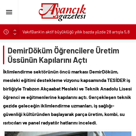
VakıfBank’ın aktif büyüklüğü yıllık bazda yüzde 28 artışla 5,8
trilyon TL’yi aştı
İzmit istikameti trafiğe kapatılacak: Başiskele Kavşağı’nda
DemirDöküm Öğrencilere Üretim
gece çalışması
Üssünün Kapılarını Açtı
Burhaniye Belediyesi’nde 2026 Yılı Toplu İş Sözleşmesi
İmzalandı
İklimlendirme sektörünün öncü markası DemirDöküm,
Başkan Aydın Osmangazi’nin Nabzını Sahada Tuttu
mesleki eğitimi destekleme vizyonu kapsamında TESİDER iş
Mersin’den Kemer’e uzanan tercih yolculuğu
birliğiyle Trabzon Akçaabat Mesleki ve Teknik Anadolu Lisesi
Kırgız Cumhuriyeti Antalya Başkonsolosu Başkan Vekili
öğrenci ve eğitmenlerine kapılarını açtı. Gerçekleşen teknik
Özdemir’i ziyaret etti
gezide geleceğin iklimlendirme uzmanları, iş sağlığı-
Başkan Denizli’den Çeşme’nin Yerel Değerlerine Tarımsal
güvenliği kültüründen başlayarak parça üretim, kombi, su
Destek
ısıtıcıları ve panel radyatör hatlarını inceledi.
Başkan Denizli’den Çeşme’nin Yerel Değerlerine Tarımsal
Destek