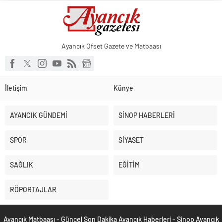
Ayancık Ofset Gazete ve Matbaası
İletişim
Künye
AYANCIK GÜNDEMİ
SİNOP HABERLERİ
SPOR
SİYASET
SAĞLIK
EĞİTİM
RÖPORTAJLAR
Ayancık Matbaası - Güncel Son Dakika Ayancık Haberleri - Sinop Ayancık