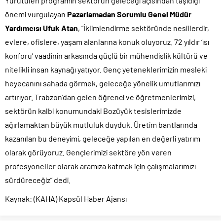
Yürütülen programın sektörün geleceği açısından taşıdığı
önemi vurgulayan
Pazarlamadan Sorumlu Genel Müdür
Yardımcısı Ufuk Atan
, “İklimlendirme sektöründe nesillerdir,
evlere, ofislere, yaşam alanlarına konuk oluyoruz. 72 yıldır ‘ısı
konforu’ vaadinin arkasında güçlü bir mühendislik kültürü ve
nitelikli insan kaynağı yatıyor. Genç yeteneklerimizin mesleki
heyecanını sahada görmek, geleceğe yönelik umutlarımızı
artırıyor. Trabzon’dan gelen öğrenci ve öğretmenlerimizi,
sektörün kalbi konumundaki Bozüyük tesislerimizde
ağırlamaktan büyük mutluluk duyduk. Üretim bantlarında
kazanılan bu deneyimi, geleceğe yapılan en değerli yatırım
olarak görüyoruz. Gençlerimizi sektöre yön veren
profesyoneller olarak aramıza katmak için çalışmalarımızı
sürdüreceğiz” dedi.
Kaynak: (KAHA) Kapsül Haber Ajansı