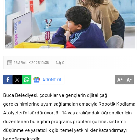
Sığacık’tan güçlü mesaj: “Deniz bizim, Sığacık hepimizin”
Maltepe’de çocuklar kitapların renkli dünyasında buluştu
26 ARALIK 2025 10:36
0
A
A
ABONE OL
+
-
Buca Belediyesi, çocuklar ve gençlerin dijital çağ
gereksinimlerine uyum sağlamaları amacıyla Robotik Kodlama
Atölyeleri’ni sürdürüyor. 9 – 14 yaş aralığındaki öğrenciler için
düzenlenen bu eğitim programı, problem çözme, sistemli
düşünme ve yaratıcılık gibi temel yetkinlikler kazandırmayı
hedeflemektedir.