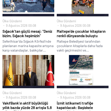
Ülke Gündemi
Ülke Gündemi
9 Ağustos 2026 00:08
9 Ağustos 2026 00:08
Sığacık’tan güçlü mesaj: “Deniz
Maltepe’de çocuklar kitapların
bizim, Sığacık hepimizin”
renkli dünyasında buluştu
Seferihisar’da Sığacık Körfezi’nde
Maltepe Belediyesi tarafından
planlanan marina kapasite artışına
çocukların kitaplarla daha fazla
karşı vatandaşlar, balıkçılar...
vakit geçirmesini ve...
Ülke Gündemi
Ülke Gündemi
9 Ağustos 2026 00:08
9 Ağustos 2026 00:08
VakıfBank’ın aktif büyüklüğü
İzmit istikameti trafiğe
yıllık bazda yüzde 28 artışla 5,8
kapatılacak: Başiskele