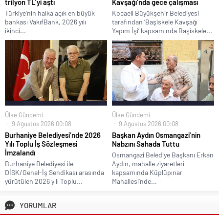
trilyon TL’yi aştı
Kavşağı’nda gece çalışması
Türkiye’nin halka açık en büyük
Kocaeli Büyükşehir Belediyesi
bankası VakıfBank, 2026 yılı
tarafından ‘Başiskele Kavşağı
ikinci...
Yapım İşi’ kapsamında Başiskele...
Ülke Gündemi
Ülke Gündemi
9 Ağustos 2026 00:08
9 Ağustos 2026 00:08
Burhaniye Belediyesi’nde 2026
Başkan Aydın Osmangazi’nin
Yılı Toplu İş Sözleşmesi
Nabzını Sahada Tuttu
İmzalandı
Osmangazi Belediye Başkanı Erkan
Burhaniye Belediyesi ile
Aydın, mahalle ziyaretleri
DİSK/Genel-İş Sendikası arasında
kapsamında Küplüpınar
yürütülen 2026 yılı Toplu...
Mahallesi’nde...
YORUMLAR