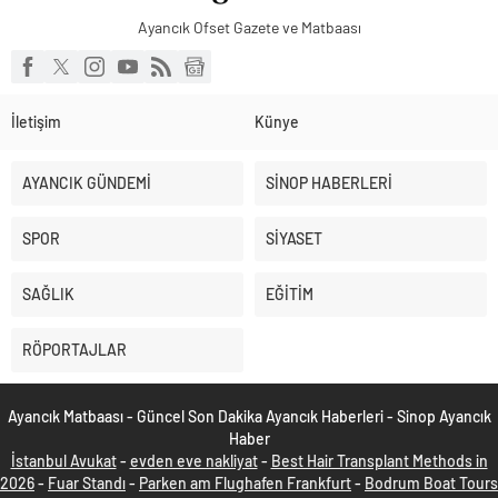
Ayancık Ofset Gazete ve Matbaası
İletişim
Künye
AYANCIK GÜNDEMİ
SİNOP HABERLERİ
SPOR
SİYASET
SAĞLIK
EĞİTİM
RÖPORTAJLAR
Ayancık Matbaası - Güncel Son Dakika Ayancık Haberleri - Sinop Ayancık
Haber
İstanbul Avukat
-
evden eve nakliyat
-
Best Hair Transplant Methods in
2026
-
Fuar Standı
-
Parken am Flughafen Frankfurt
-
Bodrum Boat Tours