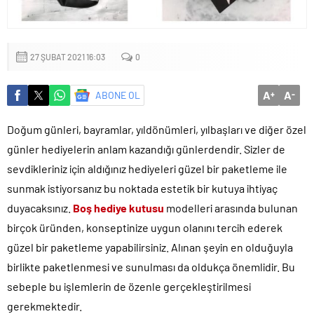
Küçük işletmeler büyük siber risklerle karşı karşıya
27 ŞUBAT 2021 16:03
0
A
A
ABONE OL
+
-
Doğum günleri, bayramlar, yıldönümleri, yılbaşları ve diğer özel
günler hediyelerin anlam kazandığı günlerdendir. Sizler de
sevdikleriniz için aldığınız hediyeleri güzel bir paketleme ile
sunmak istiyorsanız bu noktada estetik bir kutuya ihtiyaç
duyacaksınız.
Boş hediye kutusu
modelleri arasında bulunan
birçok üründen, konseptinize uygun olanını tercih ederek
güzel bir paketleme yapabilirsiniz. Alınan şeyin en olduğuyla
birlikte paketlenmesi ve sunulması da oldukça önemlidir. Bu
sebeple bu işlemlerin de özenle gerçekleştirilmesi
gerekmektedir.