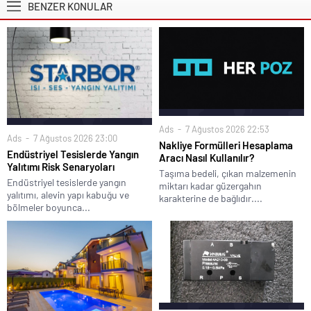
BENZER KONULAR
Ads
7 Ağustos 2026 22:53
Ads
7 Ağustos 2026 23:00
Nakliye Formülleri Hesaplama
Endüstriyel Tesislerde Yangın
Aracı Nasıl Kullanılır?
Yalıtımı Risk Senaryoları
Taşıma bedeli, çıkan malzemenin
Endüstriyel tesislerde yangın
miktarı kadar güzergahın
yalıtımı, alevin yapı kabuğu ve
karakterine de bağlıdır....
bölmeler boyunca...