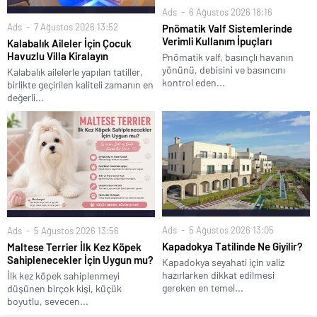
Ads
6 Ağustos 2026 18:16
Ads
7 Ağustos 2026 13:52
Pnömatik Valf Sistemlerinde
Verimli Kullanım İpuçları
Kalabalık Aileler İçin Çocuk
Havuzlu Villa Kiralayın
Pnömatik valf, basınçlı havanın
yönünü, debisini ve basıncını
Kalabalık ailelerle yapılan tatiller,
kontrol eden...
birlikte geçirilen kaliteli zamanın en
değerli...
Ads
5 Ağustos 2026 13:05
Ads
5 Ağustos 2026 13:56
Kapadokya Tatilinde Ne Giyilir?
Maltese Terrier İlk Kez Köpek
Sahiplenecekler İçin Uygun mu?
Kapadokya seyahati için valiz
hazırlarken dikkat edilmesi
İlk kez köpek sahiplenmeyi
gereken en temel...
düşünen birçok kişi, küçük
boyutlu, sevecen...