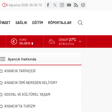
6 Ağustos 2026, 05:35:11
İYASET
SAĞLIK
EĞİTİM
RÖPORTAJLAR
SINOP
27°C
EURO
55,0919
AZ BULUTLU
ALTIN
6.525,81
Ayancık Hakkında
DOLAR
47,5932
AYANCIK TARIHÇESI
AYANCIK İSMI NEREDEN GELIYOR?
SOSYAL VE KÜLTÜREL YAŞAM
AYANCIK’TA TURIZM