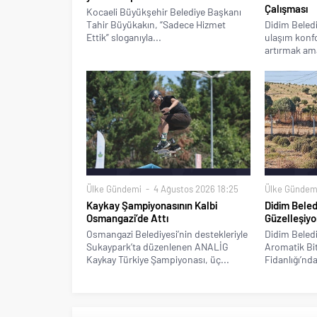
Çalışması
Kocaeli Büyükşehir Belediye Başkanı
Tahir Büyükakın, “Sadece Hizmet
Didim Beledi
Ettik” sloganıyla...
ulaşım konfo
artırmak ama
Ülke Gündemi
4 Ağustos 2026 18:25
Ülke Gündem
Kaykay Şampiyonasının Kalbi
Didim Beled
Osmangazi’de Attı
Güzelleşiyo
Osmangazi Belediyesi’nin destekleriyle
Didim Beledi
Sukaypark’ta düzenlenen ANALİG
Aromatik Bitk
Kaykay Türkiye Şampiyonası, üç...
Fidanlığı’nda