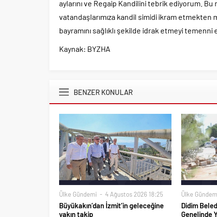
aylarını ve Regaip Kandilini tebrik ediyorum. 
vatandaşlarımıza kandil simidi ikram etmekten 
bayramını sağlıklı şekilde idrak etmeyi temenni e
Kaynak: BYZHA
BENZER KONULAR
Ülke Gündemi
4 Ağustos 2026 18:25
Ülke Gündem
Büyükakın’dan İzmit’in geleceğine
Didim Beled
yakın takip
Genelinde 