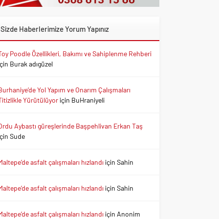
Sizde Haberlerimize Yorum Yapınız
Toy Poodle Özellikleri, Bakımı ve Sahiplenme Rehberi
için
Burak adıgüzel
Burhaniye’de Yol Yapım ve Onarım Çalışmaları
Titizlikle Yürütülüyor
için
BuHraniyeli
Ordu Aybastı güreşlerinde Başpehlivan Erkan Taş
için
Sude
Maltepe’de asfalt çalışmaları hızlandı
için
Sahin
Maltepe’de asfalt çalışmaları hızlandı
için
Sahin
Maltepe’de asfalt çalışmaları hızlandı
için
Anonim