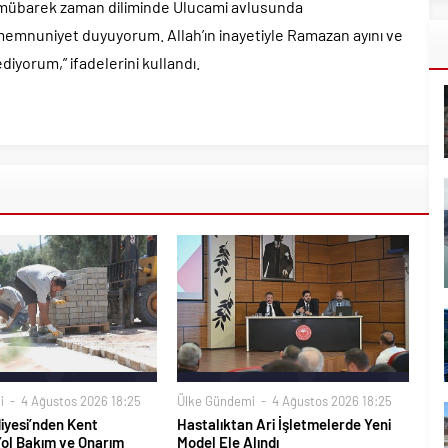
Bu mübarek zaman diliminde Ulucami avlusunda
memnuniyet duyuyorum. Allah’ın inayetiyle Ramazan ayını ve
diyorum,” ifadelerini kullandı.
i
4 Ağustos 2026 18:25
Ülke Gündemi
4 Ağustos 2026 18:25
iyesi’nden Kent
Hastalıktan Ari İşletmelerde Yeni
Yol Bakım ve Onarım
Model Ele Alındı