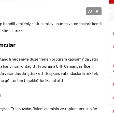
A
A
+
-
 Kandili vesilesiyle Ulucami avlusunda vatandaşlara kandil
gününü kutladı.
mcılar
p Kandili nedeniyle düzenlenen program kapsamında yatsı
 kandil simidi dağıttı. Programa CHP Osmangazi İlçe
da vatandaş da iştirak etti. Başkan, vatandaşlarla tek tek
ne gösterilen teşekkürleri kabul etti.
ı
aşkan Erkan Aydın, “İslam aleminin ve toplumumuzun üç