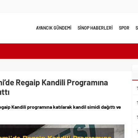
AYANCIK GÜNDEMİ
SİNOP HABERLERİ
SPOR
S
e yakın takip
linde Yol Bakım ve Onarım Çalışması
 Model Ele Alındı
i’de Regaip Kandili Programına
mangazi’de Attı
ttı
 Güzelleşiyor
leri Nostalji Dolu Klasiklerle Devam Ediyor
ip Kandili programına katılarak kandil simidi dağıttı ve
ırımlarından Her Gün Yüzlerce Vatandaş Faydalanıyor
emmel Yer
ahiplenecekler İçin Uygun mu?