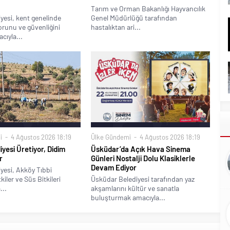
Tarım ve Orman Bakanlığı Hayvancılık
yesi, kent genelinde
Genel Müdürlüğü tarafından
runu ve güvenliğini
hastalıktan ari...
cıyla...
i
4 Ağustos 2026 18:19
Ülke Gündemi
4 Ağustos 2026 18:19
iyesi Üretiyor, Didim
Üsküdar’da Açık Hava Sinema
r
Günleri Nostalji Dolu Klasiklerle
Devam Ediyor
yesi, Akköy Tıbbi
iler ve Süs Bitkileri
Üsküdar Belediyesi tarafından yaz
...
akşamlarını kültür ve sanatla
buluşturmak amacıyla...