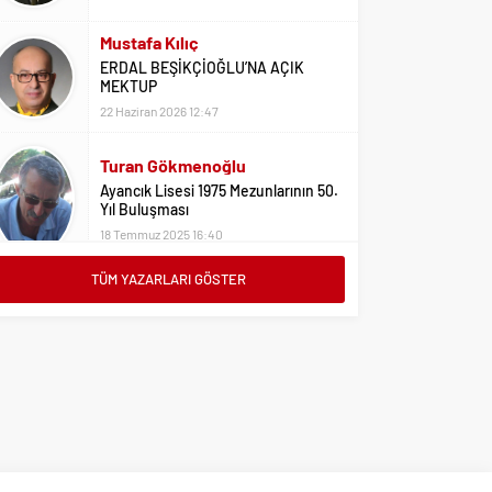
Mustafa Kılıç
ERDAL BEŞİKÇİOĞLU’NA AÇIK
MEKTUP
22 Haziran 2026 12:47
Turan Gökmenoğlu
Ayancık Lisesi 1975 Mezunlarının 50.
Yıl Buluşması
18 Temmuz 2025 16:40
TÜM YAZARLARI GÖSTER
Adil Yıldız
Bu Sene Fenerbahçe Ülke Puanlarını
Sırtladı
1 Eylül 2023 15:10
Ali Oral
Üniversite Tercihleri İçin Öneriler
2 Ağustos 2023 16:03