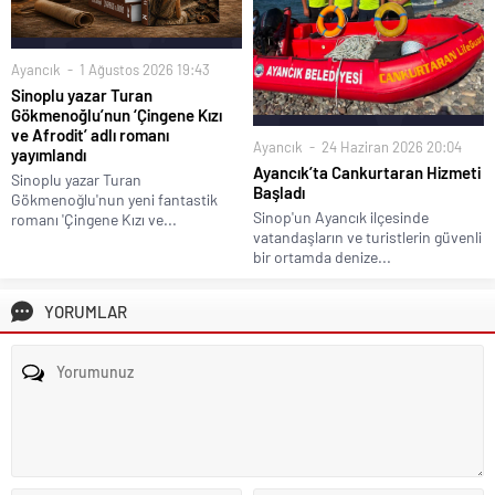
Ayancık
1 Ağustos 2026 19:43
Sinoplu yazar Turan
Gökmenoğlu’nun ‘Çingene Kızı
ve Afrodit’ adlı romanı
Ayancık
24 Haziran 2026 20:04
yayımlandı
Ayancık’ta Cankurtaran Hizmeti
Sinoplu yazar Turan
Başladı
Gökmenoğlu'nun yeni fantastik
Sinop'un Ayancık ilçesinde
romanı 'Çingene Kızı ve...
vatandaşların ve turistlerin güvenli
bir ortamda denize...
YORUMLAR