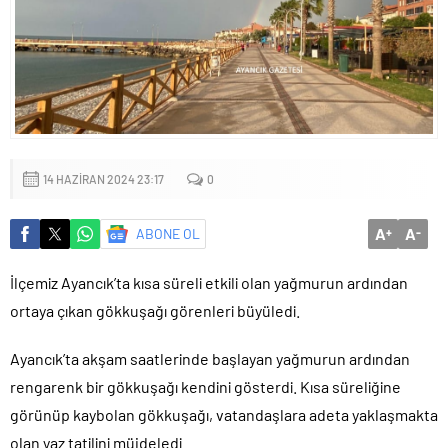
Yapıldı
14 HAZIRAN 2024 23:17
0
A
A
ABONE OL
+
-
İlçemiz Ayancık’ta kısa süreli etkili olan yağmurun ardından
ortaya çıkan gökkuşağı görenleri büyüledi.
Ayancık’ta akşam saatlerinde başlayan yağmurun ardından
rengarenk bir gökkuşağı kendini gösterdi. Kısa süreliğine
görünüp kaybolan gökkuşağı, vatandaşlara adeta yaklaşmakta
olan yaz tatilini müjdeledi.