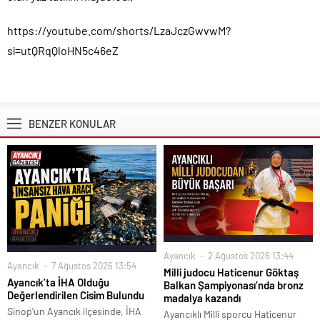
https://youtube.com/shorts/LzaJczGwvwM?
si=utQRqQloHN5c46eZ
BENZER KONULAR
Ayancık
2 Ağustos 2026 13:44
Ayancık
7 Ağustos 2026 13:54
Milli judocu Haticenur Göktaş
Ayancık’ta İHA Olduğu
Balkan Şampiyonası’nda bronz
Değerlendirilen Cisim Bulundu
madalya kazandı
Sinop’un Ayancık ilçesinde, İHA
Ayancıklı Milli sporcu Haticenur