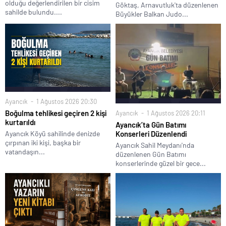
olduğu değerlendirilen bir cisim
Göktaş, Arnavutluk'ta düzenlenen
sahilde bulundu....
Büyükler Balkan Judo...
Ayancık
1 Ağustos 2026 20:30
Boğulma tehlikesi geçiren 2 kişi
Ayancık
1 Ağustos 2026 20:11
kurtarıldı
Ayancık’ta Gün Batımı
Ayancık Köyü sahilinde denizde
Konserleri Düzenlendi
çırpınan iki kişi, başka bir
Ayancık Sahil Meydanı'nda
vatandaşın...
düzenlenen Gün Batımı
konserlerinde güzel bir gece...