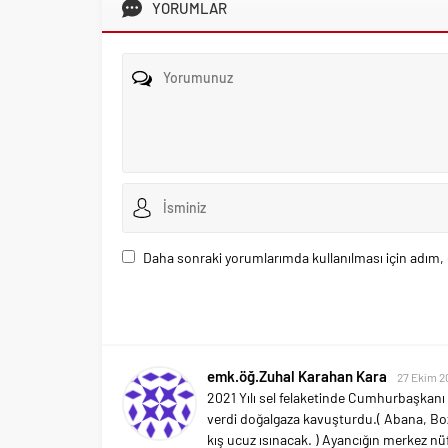
YORUMLAR
Daha sonraki yorumlarımda kullanılması için adım, 
emk.öğ.Zuhal Karahan Kara
27 Ekim 2
2021 Yılı sel felaketinde Cumhurbaşkanı 
verdi doğalgaza kavuşturdu.( Abana, Boz
kış ucuz ısınacak. ) Ayancığın merkez n