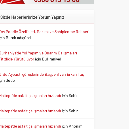
Sizde Haberlerimize Yorum Yapınız
Toy Poodle Özellikleri, Bakımı ve Sahiplenme Rehberi
için
Burak adıgüzel
Burhaniye’de Yol Yapım ve Onarım Çalışmaları
Titizlikle Yürütülüyor
için
BuHraniyeli
Ordu Aybastı güreşlerinde Başpehlivan Erkan Taş
için
Sude
Maltepe’de asfalt çalışmaları hızlandı
için
Sahin
Maltepe’de asfalt çalışmaları hızlandı
için
Sahin
Maltepe’de asfalt çalışmaları hızlandı
için
Anonim