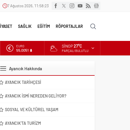
7 Ağustos 2026, 11:58:25
İYASET
SAĞLIK
EĞİTİM
RÖPORTAJLAR
SINOP
27°C
ALTIN
6.584,66
PARÇALI BULUTLU
DOLAR
47,7046
Ayancık Hakkında
EURO
55,0051
AYANCIK TARIHÇESI
AYANCIK İSMI NEREDEN GELIYOR?
SOSYAL VE KÜLTÜREL YAŞAM
AYANCIK’TA TURIZM