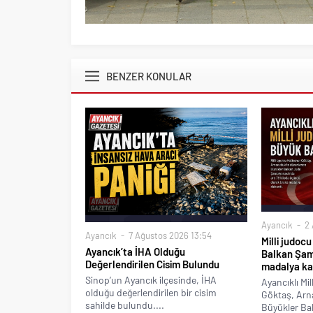
BENZER KONULAR
Ayancık
2 
Ayancık
7 Ağustos 2026 13:54
Milli judoc
Ayancık’ta İHA Olduğu
Balkan Şam
Değerlendirilen Cisim Bulundu
madalya ka
Sinop’un Ayancık ilçesinde, İHA
Ayancıklı Mi
olduğu değerlendirilen bir cisim
Göktaş, Arn
sahilde bulundu....
Büyükler Ba