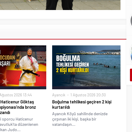
Ağustos 2026 13:44
Ayancık
1 Ağustos 2026 20:30
u Haticenur Göktaş
Boğulma tehlikesi geçiren 2 kişi
piyonası’nda bronz
kurtarıldı
zandı
Ayancık Köyü sahilinde denizde
lli sporcu Haticenur
çırpınan iki kişi, başka bir
avutluk'ta düzenlenen
vatandaşın...
lkan Judo...