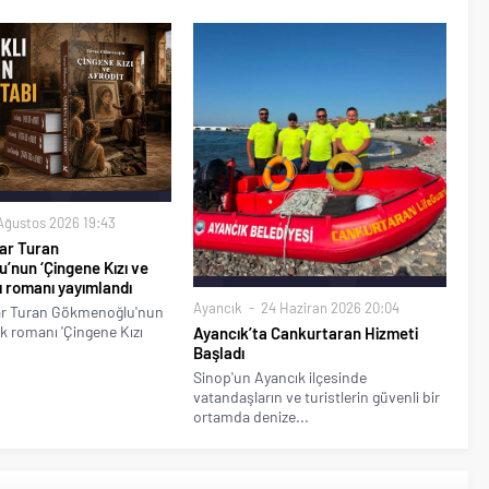
Ağustos 2026 19:43
ar Turan
’nun ‘Çingene Kızı ve
lı romanı yayımlandı
Ayancık
24 Haziran 2026 20:04
ar Turan Gökmenoğlu'nun
ik romanı 'Çingene Kızı
Ayancık’ta Cankurtaran Hizmeti
Başladı
Sinop'un Ayancık ilçesinde
vatandaşların ve turistlerin güvenli bir
ortamda denize...