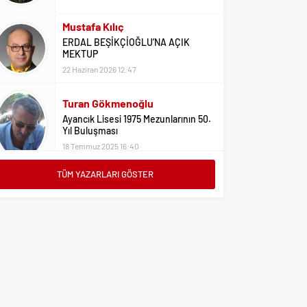
22 Haziran 2026 12:47
Turan Gökmenoğlu
Ayancık Lisesi 1975 Mezunlarının 50.
Yıl Buluşması
18 Temmuz 2025 16:40
Adil Yıldız
Bu Sene Fenerbahçe Ülke Puanlarını
Sırtladı
1 Eylül 2023 15:10
TÜM YAZARLARI GÖSTER
Ali Oral
Üniversite Tercihleri İçin Öneriler
2 Ağustos 2023 16:03
Erdoğan Erkaymaz
10 Ocak Çalışan Gazeteciler Günü
Kutlu Olsun
9 Ocak 2026 21:20