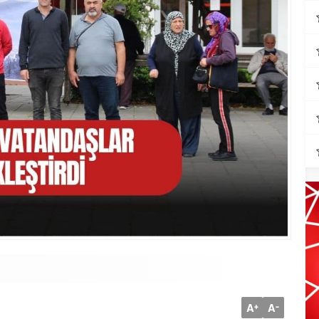
A
A
+
-