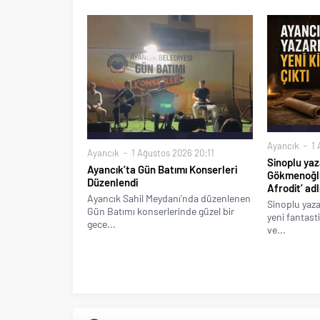
Ayancık
1 
Ayancık
1 Ağustos 2026 20:11
Sinoplu yaz
Ayancık’ta Gün Batımı Konserleri
Gökmenoğlu
Düzenlendi
Afrodit’ ad
Ayancık Sahil Meydanı'nda düzenlenen
Sinoplu yaz
Gün Batımı konserlerinde güzel bir
yeni fantast
gece...
ve...