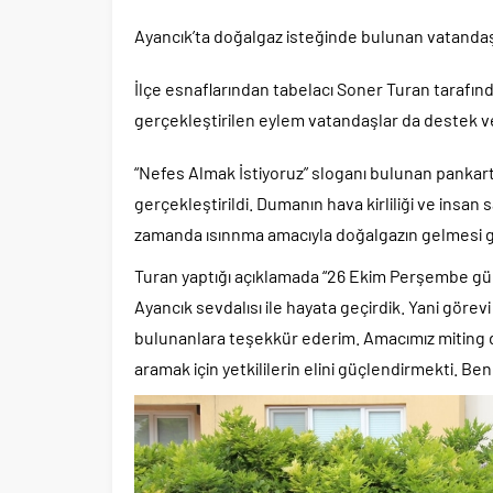
Ayancık’ta doğalgaz isteğinde bulunan vatandaş
İlçe esnaflarından tabelacı Soner Turan tara
gerçekleştirilen eylem vatandaşlar da destek v
“Nefes Almak İstiyoruz” sloganı bulunan panka
gerçekleştirildi. Dumanın hava kirliliği ve insan s
zamanda ısınnma amacıyla doğalgazın gelmesi ger
Turan yaptığı açıklamada “26 Ekim Perşembe g
Ayancık sevdalısı ile hayata geçirdik. Yani görev
bulunanlara teşekkür ederim. Amacımız miting de
aramak için yetkililerin elini güçlendirmekti. Be