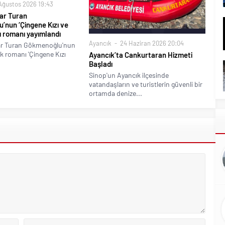
Ağustos 2026 19:43
ar Turan
’nun ‘Çingene Kızı ve
lı romanı yayımlandı
Ayancık
24 Haziran 2026 20:04
ar Turan Gökmenoğlu'nun
ik romanı 'Çingene Kızı
Ayancık’ta Cankurtaran Hizmeti
Başladı
Sinop'un Ayancık ilçesinde
vatandaşların ve turistlerin güvenli bir
ortamda denize...