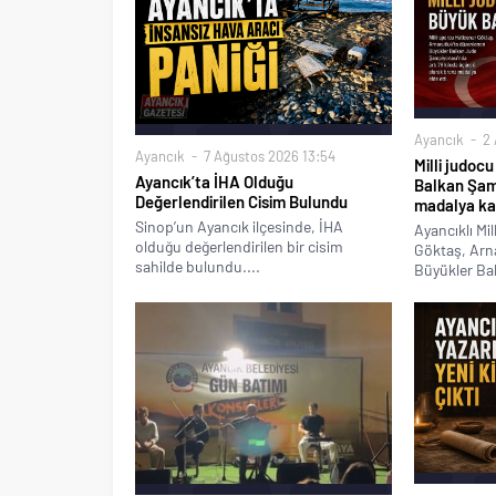
Ayancık
2 
Ayancık
7 Ağustos 2026 13:54
Milli judoc
Ayancık’ta İHA Olduğu
Balkan Şam
Değerlendirilen Cisim Bulundu
madalya ka
Sinop’un Ayancık ilçesinde, İHA
Ayancıklı Mi
olduğu değerlendirilen bir cisim
Göktaş, Arn
sahilde bulundu....
Büyükler Ba