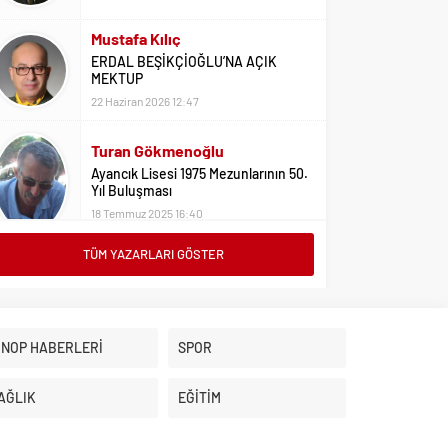
Mustafa Kılıç
ERDAL BEŞİKÇİOĞLU’NA AÇIK
MEKTUP
22 Haziran 2026 12:47
Turan Gökmenoğlu
Ayancık Lisesi 1975 Mezunlarının 50.
Yıl Buluşması
18 Temmuz 2025 16:40
TÜM YAZARLARI GÖSTER
Adil Yıldız
Bu Sene Fenerbahçe Ülke Puanlarını
Sırtladı
1 Eylül 2023 15:10
İNOP HABERLERİ
SPOR
Ali Oral
Üniversite Tercihleri İçin Öneriler
AĞLIK
EĞİTİM
2 Ağustos 2023 16:03