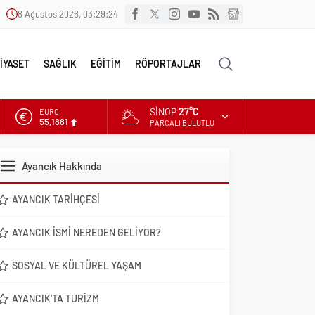
8 Ağustos 2026, 03:29:25
İYASET
SAĞLIK
EĞİTİM
RÖPORTAJLAR
SINOP
27°C
EURO
55,1881
PARÇALI BULUTLU
ALTIN
6.660,55
Ayancık Hakkında
DOLAR
47,7111
AYANCIK TARIHÇESI
AYANCIK İSMI NEREDEN GELIYOR?
SOSYAL VE KÜLTÜREL YAŞAM
AYANCIK’TA TURIZM