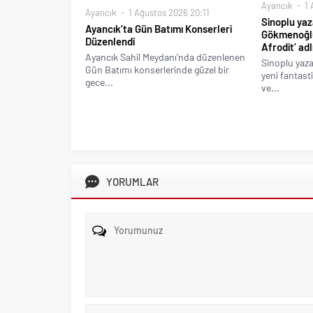
Ayancık
1 
Ayancık
1 Ağustos 2026 20:11
Sinoplu yaz
Ayancık’ta Gün Batımı Konserleri
Gökmenoğlu
Düzenlendi
Afrodit’ ad
Ayancık Sahil Meydanı'nda düzenlenen
Sinoplu yaz
Gün Batımı konserlerinde güzel bir
yeni fantast
gece...
ve...
YORUMLAR