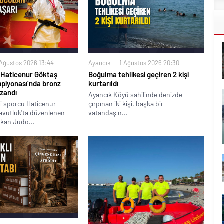
Ağustos 2026 13:44
Ayancık
1 Ağustos 2026 20:30
u Haticenur Göktaş
Boğulma tehlikesi geçiren 2 kişi
piyonası’nda bronz
kurtarıldı
zandı
Ayancık Köyü sahilinde denizde
lli sporcu Haticenur
çırpınan iki kişi, başka bir
avutluk'ta düzenlenen
vatandaşın...
lkan Judo...