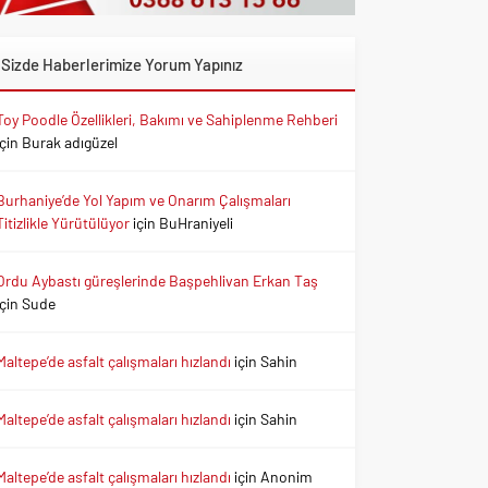
Sizde Haberlerimize Yorum Yapınız
Toy Poodle Özellikleri, Bakımı ve Sahiplenme Rehberi
için
Burak adıgüzel
Burhaniye’de Yol Yapım ve Onarım Çalışmaları
Titizlikle Yürütülüyor
için
BuHraniyeli
Ordu Aybastı güreşlerinde Başpehlivan Erkan Taş
için
Sude
Maltepe’de asfalt çalışmaları hızlandı
için
Sahin
Maltepe’de asfalt çalışmaları hızlandı
için
Sahin
Maltepe’de asfalt çalışmaları hızlandı
için
Anonim