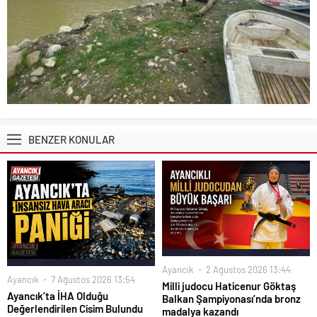
BENZER KONULAR
Ayancık
2 Ağustos 2026 13:44
Ayancık
7 Ağustos 2026 13:54
Milli judocu Haticenur Göktaş
Ayancık’ta İHA Olduğu
Balkan Şampiyonası’nda bronz
Değerlendirilen Cisim Bulundu
madalya kazandı