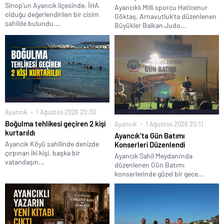
Sinop’un Ayancık ilçesinde, İHA
Ayancıklı Milli sporcu Haticenur
olduğu değerlendirilen bir cisim
Göktaş, Arnavutluk'ta düzenlenen
sahilde bulundu....
Büyükler Balkan Judo...
Ayancık
1 Ağustos 2026 20:30
Boğulma tehlikesi geçiren 2 kişi
Ayancık
1 Ağustos 2026 20:11
kurtarıldı
Ayancık’ta Gün Batımı
Ayancık Köyü sahilinde denizde
Konserleri Düzenlendi
çırpınan iki kişi, başka bir
Ayancık Sahil Meydanı'nda
vatandaşın...
düzenlenen Gün Batımı
konserlerinde güzel bir gece...