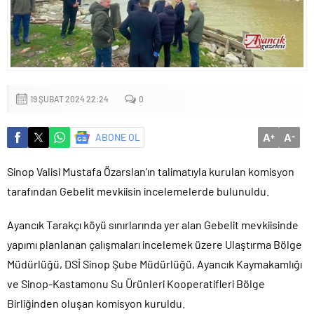
Küçük işletmeler büyük siber risklerle karşı karşıya
19 ŞUBAT 2024 22:24
0
A
A
ABONE OL
+
-
Sinop Valisi Mustafa Özarslan’ın talimatıyla kurulan komisyon
tarafından Gebelit mevkiisin incelemelerde bulunuldu.
Ayancık Tarakçı köyü sınırlarında yer alan Gebelit mevkiisinde
yapımı planlanan çalışmaları incelemek üzere Ulaştırma Bölge
Müdürlüğü, DSİ Sinop Şube Müdürlüğü, Ayancık Kaymakamlığı
ve Sinop-Kastamonu Su Ürünleri Kooperatifleri Bölge
Birliğinden oluşan komisyon kuruldu.