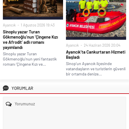
Ayancık
1 Ağustos 2026 19:43
Sinoplu yazar Turan
Gökmenoğlu’nun ‘Çingene Kızı
ve Afrodit’ adlı romanı
Ayancık
24 Haziran 2026 20:04
yayımlandı
Ayancık’ta Cankurtaran Hizmeti
Sinoplu yazar Turan
Başladı
Gökmenoğlu'nun yeni fantastik
Sinop'un Ayancık ilçesinde
romanı 'Çingene Kızı ve...
vatandaşların ve turistlerin güvenli
bir ortamda denize...
YORUMLAR