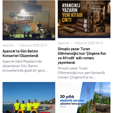
Ayancık
1 Ağustos 2026 19:43
Ayancık
1 Ağustos 2026 20:11
Sinoplu yazar Turan
Ayancık’ta Gün Batımı
Gökmenoğlu’nun ‘Çingene Kızı
Konserleri Düzenlendi
ve Afrodit’ adlı romanı
Ayancık Sahil Meydanı'nda
yayımlandı
düzenlenen Gün Batımı
Sinoplu yazar Turan
konserlerinde güzel bir gece...
Gökmenoğlu'nun yeni fantastik
romanı 'Çingene Kızı ve...