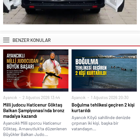
BENZER KONULAR
Ayancık
2 Ağustos 2026 13:44
Ayancık
1 Ağustos 2026 20:30
Milli judocu Haticenur Göktaş
Boğulma tehlikesi geçiren 2 kişi
Balkan Şampiyonası’nda bronz
kurtarıldı
madalya kazandı
Ayancık Köyü sahilinde denizde
Ayancıklı Milli sporcu Haticenur
çırpınan iki kişi, başka bir
Göktaş, Arnavutluk'ta düzenlenen
vatandaşın...
Büyükler Balkan Judo...