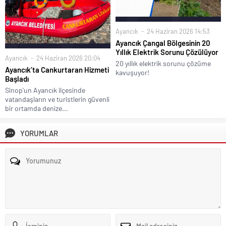
Ayancık
24 Haziran 2026 14:53
Ayancık Çangal Bölgesinin 20
Yıllık Elektrik Sorunu Çözülüyor
Ayancık
24 Haziran 2026 20:04
20 yıllık elektrik sorunu çözüme
Ayancık’ta Cankurtaran Hizmeti
kavuşuyor!
Başladı
Sinop'un Ayancık ilçesinde
vatandaşların ve turistlerin güvenli
bir ortamda denize...
YORUMLAR