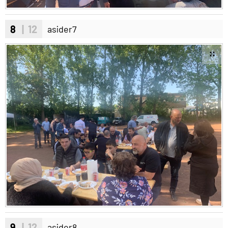
8
| 12
asider7
9
| 12
asider8