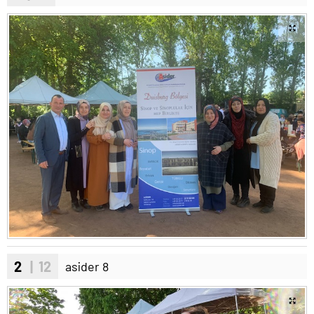
2
| 12
asider 8