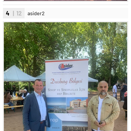
4
| 12
asider2