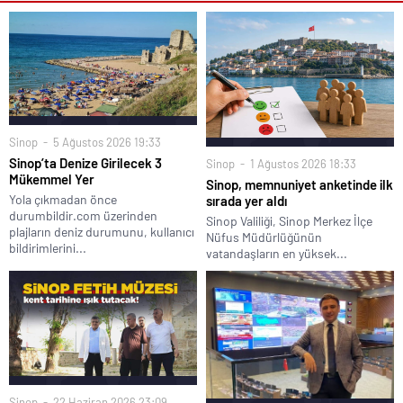
Sinop
5 Ağustos 2026 19:33
Sinop’ta Denize Girilecek 3
Sinop
1 Ağustos 2026 18:33
Mükemmel Yer
Sinop, memnuniyet anketinde ilk
Yola çıkmadan önce
sırada yer aldı
durumbildir.com üzerinden
Sinop Valiliği, Sinop Merkez İlçe
plajların deniz durumunu, kullanıcı
Nüfus Müdürlüğünün
bildirimlerini...
vatandaşların en yüksek...
Sinop
22 Haziran 2026 23:09