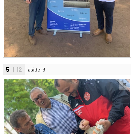
5
| 12
asider3