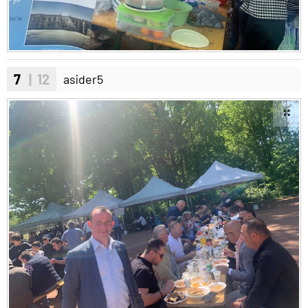
7
| 12
asider5