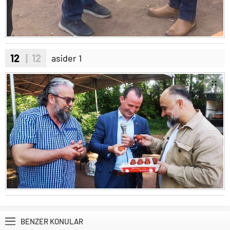
12
| 12
asider 1
BENZER KONULAR