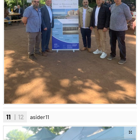
11
| 12
asider11