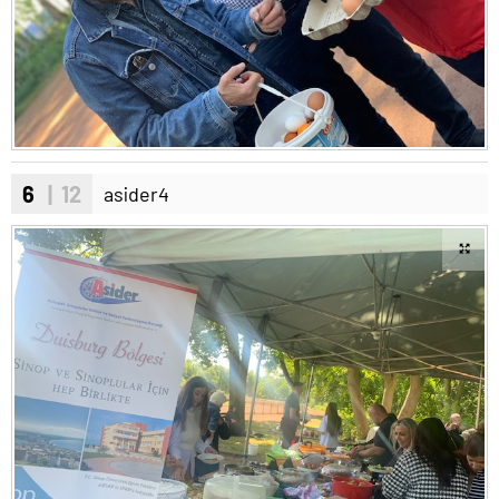
6
| 12
asider4