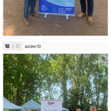
10
| 12
asider10