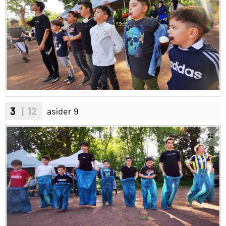
3
| 12
asider 9