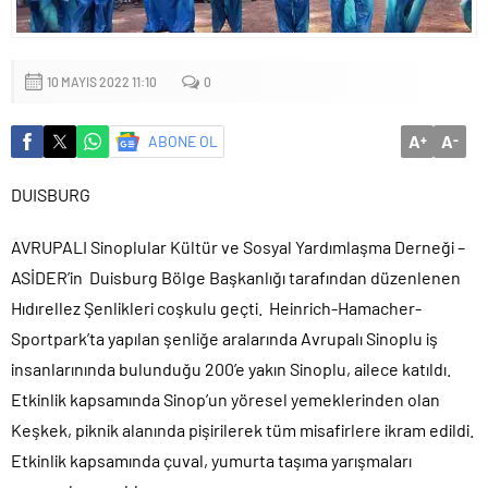
VakıfBank’ın aktif büyüklüğü yıllık bazda yüzde 28 artışla 5,8
trilyon TL’yi aştı
10 MAYIS 2022 11:10
0
A
A
ABONE OL
+
-
DUISBURG
AVRUPALI Sinoplular Kültür ve Sosyal Yardımlaşma Derneği –
ASİDER’in Duisburg Bölge Başkanlığı tarafından düzenlenen
Hıdırellez Şenlikleri coşkulu geçti. Heinrich-Hamacher-
Sportpark’ta yapılan şenliğe aralarında Avrupalı Sinoplu iş
insanlarınında bulunduğu 200’e yakın Sinoplu, ailece katıldı.
Etkinlik kapsamında Sinop’un yöresel yemeklerinden olan
Keşkek, piknik alanında pişirilerek tüm misafirlere ikram edildi.
Etkinlik kapsamında çuval, yumurta taşıma yarışmaları