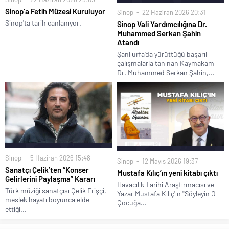
Sinop’a Fetih Müzesi Kuruluyor
Sinop
22 Haziran 2026 20:31
Sinop'ta tarih canlanıyor.
Sinop Vali Yardımcılığına Dr.
Muhammed Serkan Şahin
Atandı
Şanlıurfa'da yürüttüğü başarılı
çalışmalarla tanınan Kaymakam
Dr. Muhammed Serkan Şahin,...
Sinop
5 Haziran 2026 15:48
Sinop
12 Mayıs 2026 19:37
Sanatçı Çelik’ten “Konser
Mustafa Kılıç’ın yeni kitabı çıktı
Gelirlerini Paylaşma” Kararı
Havacılık Tarihi Araştırmacısı ve
Türk müziği sanatçısı Çelik Erişçi,
Yazar Mustafa Kılıç'ın "Söyleyin O
meslek hayatı boyunca elde
Çocuğa...
ettiği...