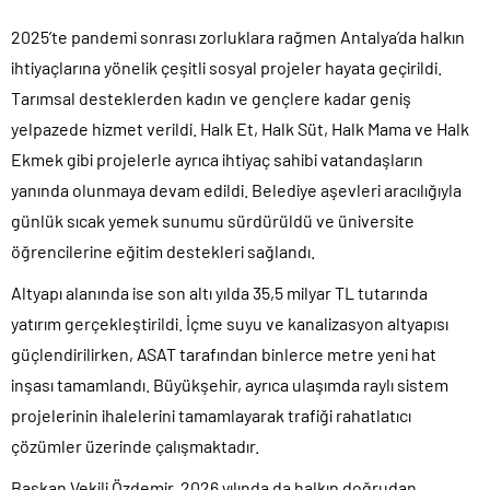
2025’te pandemi sonrası zorluklara rağmen Antalya’da halkın
ihtiyaçlarına yönelik çeşitli sosyal projeler hayata geçirildi.
Tarımsal desteklerden kadın ve gençlere kadar geniş
yelpazede hizmet verildi. Halk Et, Halk Süt, Halk Mama ve Halk
Ekmek gibi projelerle ayrıca ihtiyaç sahibi vatandaşların
yanında olunmaya devam edildi. Belediye aşevleri aracılığıyla
günlük sıcak yemek sunumu sürdürüldü ve üniversite
öğrencilerine eğitim destekleri sağlandı.
Altyapı alanında ise son altı yılda 35,5 milyar TL tutarında
yatırım gerçekleştirildi. İçme suyu ve kanalizasyon altyapısı
güçlendirilirken, ASAT tarafından binlerce metre yeni hat
inşası tamamlandı. Büyükşehir, ayrıca ulaşımda raylı sistem
projelerinin ihalelerini tamamlayarak trafiği rahatlatıcı
çözümler üzerinde çalışmaktadır.
Başkan Vekili Özdemir, 2026 yılında da halkın doğrudan