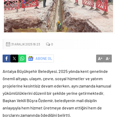
Sığacık’tan güçlü mesaj: “Deniz bizim, Sığacık hepimizin”
Maltepe’de çocuklar kitapların renkli dünyasında buluştu
31 ARALIK 2025 16:23
0
A
A
ABONE OL
+
-
Antalya Büyükşehir Belediyesi, 2025 yılında kent genelinde
önemli altyapı, ulaşım, çevre, sosyal hizmetler ve yatırım
projelerine kesintisiz devam ederken, aynı zamanda kamusal
yükümlülüklerini düzenli bir şekilde yerine getirmektedir.
Başkan Vekili Büşra Özdemir, belediyenin mali disiplin
anlayışıyla hem hizmet üretmeye devam ettiğini hem de
borçlarını zamanında ödediğini belirtti.