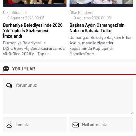
Ülke Gündemi
Ülke Gündemi
9 Ağustos 2026 00:08
9 Ağustos 2026 00:08
Burhaniye Belediyesi’nde 2026
Başkan Aydın Osmangazi’nin
Yılı Toplu İş Sözleşmesi
Nabzını Sahada Tuttu
İmzalandı
Osmangazi Belediye Başkanı Erkan
Burhaniye Belediyesi ile
Aydın, mahalle ziyaretleri
DİSK/Genel-İş Sendikası arasında
kapsamında Küplüpınar
yürütülen 2026 yılı Toplu...
Mahallesi’nde...
YORUMLAR