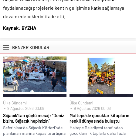
faydalanacağı projelerle kentin gelişimine katkı sağlamaya
devam edeceklerini ifade etti.
Kaynak: BYZHA
BENZER KONULAR
Ülke Gündemi
Ülke Gündemi
9 Ağustos 2026 00:08
9 Ağustos 2026 00:08
Sığacık’tan güçlü mesaj: “Deniz
Maltepe’de çocuklar kitapların
bizim, Sığacık hepimizin”
renkli dünyasında buluştu
Seferihisar’da Sığacık Körfezi’nde
Maltepe Belediyesi tarafından
planlanan marina kapasite artışına
çocukların kitaplarla daha fazla