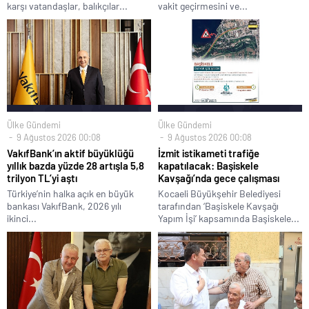
karşı vatandaşlar, balıkçılar...
vakit geçirmesini ve...
Ülke Gündemi
Ülke Gündemi
9 Ağustos 2026 00:08
9 Ağustos 2026 00:08
VakıfBank’ın aktif büyüklüğü
İzmit istikameti trafiğe
yıllık bazda yüzde 28 artışla 5,8
kapatılacak: Başiskele
trilyon TL’yi aştı
Kavşağı’nda gece çalışması
Türkiye’nin halka açık en büyük
Kocaeli Büyükşehir Belediyesi
bankası VakıfBank, 2026 yılı
tarafından ‘Başiskele Kavşağı
ikinci...
Yapım İşi’ kapsamında Başiskele...