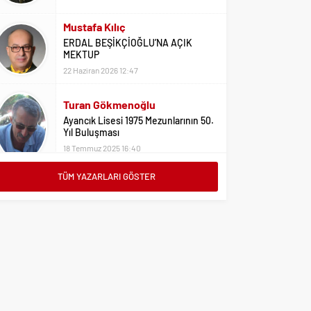
Mustafa Kılıç
ERDAL BEŞİKÇİOĞLU’NA AÇIK
MEKTUP
22 Haziran 2026 12:47
Turan Gökmenoğlu
Ayancık Lisesi 1975 Mezunlarının 50.
Yıl Buluşması
18 Temmuz 2025 16:40
TÜM YAZARLARI GÖSTER
Adil Yıldız
Bu Sene Fenerbahçe Ülke Puanlarını
Sırtladı
1 Eylül 2023 15:10
Ali Oral
Üniversite Tercihleri İçin Öneriler
2 Ağustos 2023 16:03