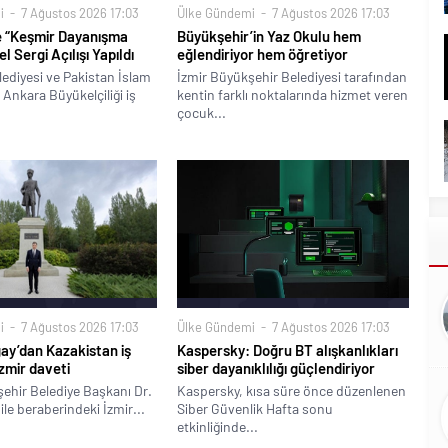
i
7 Ağustos 2026 17:03
Ülke Gündemi
7 Ağustos 2026 17:03
e “Keşmir Dayanışma
Büyükşehir’in Yaz Okulu hem
 Sergi Açılışı Yapıldı
eğlendiriyor hem öğretiyor
ediyesi ve Pakistan İslam
İzmir Büyükşehir Belediyesi tarafından
Ankara Büyükelçiliği iş
kentin farklı noktalarında hizmet veren
çocuk...
i
7 Ağustos 2026 17:03
Ülke Gündemi
7 Ağustos 2026 17:03
ay’dan Kazakistan iş
Kaspersky: Doğru BT alışkanlıkları
zmir daveti
siber dayanıklılığı güçlendiriyor
ehir Belediye Başkanı Dr.
Kaspersky, kısa süre önce düzenlenen
ile beraberindeki İzmir...
Siber Güvenlik Hafta sonu
etkinliğinde...