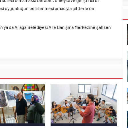
pi süreci olmamakla beraber, önleyici ve geliştirici bir
si uygunluğun belirlenmesi amacıyla çiftlerle ön
fon ya da Aliağa Belediyesi Aile Danışma Merkezi’ne şahsen