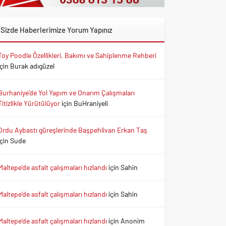
Sizde Haberlerimize Yorum Yapınız
Toy Poodle Özellikleri, Bakımı ve Sahiplenme Rehberi
için
Burak adıgüzel
Burhaniye’de Yol Yapım ve Onarım Çalışmaları
Titizlikle Yürütülüyor
için
BuHraniyeli
Ordu Aybastı güreşlerinde Başpehlivan Erkan Taş
için
Sude
Maltepe’de asfalt çalışmaları hızlandı
için
Sahin
Maltepe’de asfalt çalışmaları hızlandı
için
Sahin
Maltepe’de asfalt çalışmaları hızlandı
için
Anonim