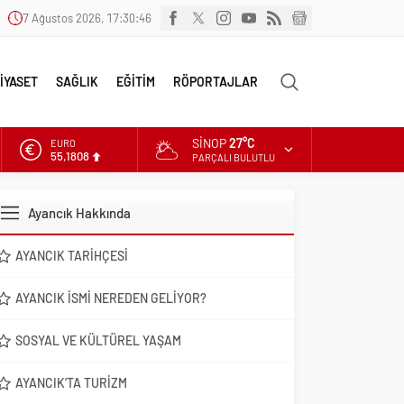
7 Ağustos 2026, 17:30:47
İYASET
SAĞLIK
EĞİTİM
RÖPORTAJLAR
SINOP
27°C
EURO
55,1808
PARÇALI BULUTLU
ALTIN
6.662,82
Ayancık Hakkında
DOLAR
47,6961
AYANCIK TARIHÇESI
AYANCIK İSMI NEREDEN GELIYOR?
SOSYAL VE KÜLTÜREL YAŞAM
AYANCIK’TA TURIZM