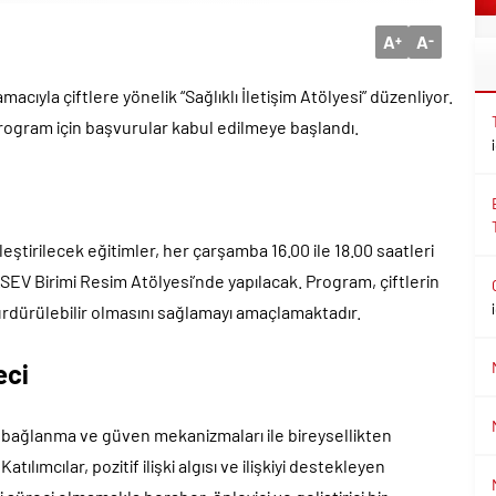
A
A
+
-
macıyla çiftlere yönelik “Sağlıklı İletişim Atölyesi” düzenliyor.
rogram için başvurular kabul edilmeye başlandı.
eştirilecek eğitimler, her çarşamba 16.00 ile 18.00 saatleri
EV Birimi Resim Atölyesi’nde yapılacak. Program, çiftlerin
n sürdürülebilir olmasını sağlamayı amaçlamaktadır.
eci
bağlanma ve güven mekanizmaları ile bireysellikten
ılımcılar, pozitif ilişki algısı ve ilişkiyi destekleyen