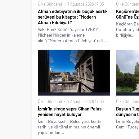
Ülke Gündemi
7 Ağustos 2026 17:03
Ülke Gündem
Alman edebiyatının iki buçuk asırlık
Keçiören’d
serüveni bu kitapta: “Modern
Günü”ne Özel
Alman Edebiyatı”
Keçiören Bel
VakıfBank Kültür Yayınları (VBKY),
Cumhuriyeti 
Michael Minden’in kaleme
birliğiyle...
aldığı “Modern Alman Edebiyatı” adlı...
Ülke Gündemi
7 Ağustos 2026 17:03
Ülke Gündem
İzmir’in simge yapısı Cihan Palas
Başkan Tug
yeniden hayat buluyor
dünyasına İ
İzmir Büyükşehir Belediyesi, kentin
İzmir Büyükş
tarihi ve kültürel mirasının önemli
Cemil Tugay 
yapılarından...