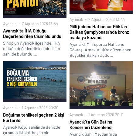
Ayancık
2 Ağustos 2026 13:44
Ayancık
7 Ağustos 2026 13:54
Milli judocu Haticenur Göktaş
Ayancık’ta İHA Olduğu
Balkan Şampiyonası’nda bronz
Değerlendirilen Cisim Bulundu
madalya kazandı
Sinop’un Ayancık ilçesinde, İHA
Ayancıklı Milli sporcu Haticenur
olduğu değerlendirilen bir cisim
Göktaş, Arnavutluk'ta düzenlenen
sahilde bulundu....
Büyükler Balkan Judo...
Ayancık
1 Ağustos 2026 20:30
Boğulma tehlikesi geçiren 2 kişi
Ayancık
1 Ağustos 2026 20:11
kurtarıldı
Ayancık’ta Gün Batımı
Ayancık Köyü sahilinde denizde
Konserleri Düzenlendi
çırpınan iki kişi, başka bir
Ayancık Sahil Meydanı'nda