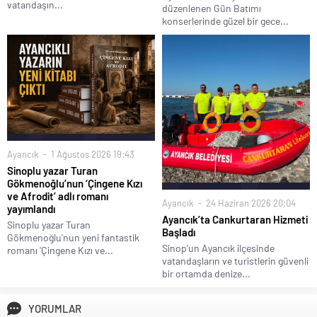
vatandaşın...
düzenlenen Gün Batımı
konserlerinde güzel bir gece...
Ayancık
1 Ağustos 2026 19:43
Sinoplu yazar Turan
Gökmenoğlu’nun ‘Çingene Kızı
ve Afrodit’ adlı romanı
Ayancık
24 Haziran 2026 20:04
yayımlandı
Ayancık’ta Cankurtaran Hizmeti
Sinoplu yazar Turan
Başladı
Gökmenoğlu'nun yeni fantastik
Sinop'un Ayancık ilçesinde
romanı 'Çingene Kızı ve...
vatandaşların ve turistlerin güvenli
bir ortamda denize...
YORUMLAR