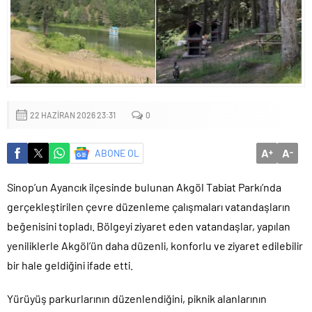
Yapıldı
22 HAZIRAN 2026 23:31
0
A
A
ABONE OL
+
-
Sinop’un Ayancık ilçesinde bulunan Akgöl Tabiat Parkı’nda
gerçekleştirilen çevre düzenleme çalışmaları vatandaşların
beğenisini topladı. Bölgeyi ziyaret eden vatandaşlar, yapılan
yeniliklerle Akgöl’ün daha düzenli, konforlu ve ziyaret edilebilir
bir hale geldiğini ifade etti.
Yürüyüş parkurlarının düzenlendiğini, piknik alanlarının