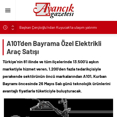
Başkan Çerçioğlu’ndan Kuyucak’ta ulaşım yatırımı
Canik’te Tüm Çocuklar Hediyelerine Kavuşuyor
A101’den Bayrama Özel Elektrikli
Karşıyaka’nın patileri, yeni yuvalarına kavuşmayı bekliyor
Araç Satışı
Karabağlar Belediyesi Zabıtasında aday memurlar asil devlet
memuru oldu
Türkiye’nin 81 ilinde ve tüm ilçelerinde 13.500’ü aşkın
TeosFest 2026, “yarın 2027 için başlıyoruz” mesajıyla sona
marketiyle hizmet veren, 1.200’den fazla tedarikçisiyle
erdi
perakende sektörünün öncü markalarından A101, Kurban
ASAT’tan eş zamanlı altyapı ve asfalt çalışması
Bayramı öncesinde 26 Mayıs Salı günü teknolojik ürünlerini
Türk Kızılay Gazze’de artan salgın hastalıklara karşı hijyen kiti
ve temiz içme suyu dağıtıyor
avantajlı fiyatlarla tüketiciyle buluşturacak.
Selçuklu’da yollar yenileniyor ulaşım daha konforlu hale
geliyor
Başkan Çerçioğlu’ndan Köşk’te altyapı yatırımı