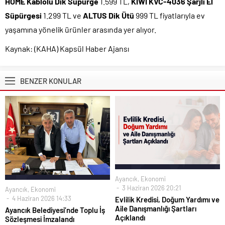
HOME Kablolu Dik Süpürge
1.599 TL,
KIWI KVC-4036 Şarjlı El
Süpürgesi
1.299 TL ve
ALTUS Dik Ütü
999 TL fiyatlarıyla ev
yaşamına yönelik ürünler arasında yer alıyor.
Kaynak: (KAHA) Kapsül Haber Ajansı
BENZER KONULAR
Ayancık
,
Ekonomi
3 Haziran 2026 20:21
Ayancık
,
Ekonomi
4 Haziran 2026 14:33
Evlilik Kredisi, Doğum Yardımı ve
Aile Danışmanlığı Şartları
Ayancık Belediyesi’nde Toplu İş
Açıklandı
Sözleşmesi İmzalandı