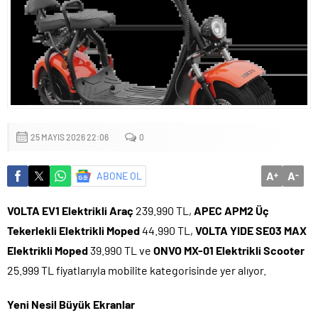
Başkan Altay: ‘Bosna Hersek Mahallemizdeki Fera Şubemizi
bu yıl itibariyle açmayı planlıyoruz’
25 MAYIS 2026 22:06
0
A
A
ABONE OL
+
-
VOLTA EV1 Elektrikli Araç
239.990 TL,
APEC APM2 Üç
Tekerlekli Elektrikli Moped
44.990 TL,
VOLTA YIDE SE03 MAX
Elektrikli Moped
39.990 TL ve
ONVO MX-01 Elektrikli Scooter
25.999 TL fiyatlarıyla mobilite kategorisinde yer alıyor.
Yeni Nesil Büyük Ekranlar