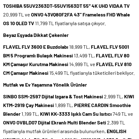
TOSHIBA 55UV2363DT-55UV1563DT 55″ 4K UHD VIDAA TV
20.999 TL ve
ONVO 43VQ80F2FA 43’’ Frameless FHD Whale
OS 10 QLED TV
11.799 TL fiyatlarıyla satışa çıkıyor.
Beyaz Eşyada Dikkat Çekenler
FLAVEL FLV 3600 E Buzdolabı
18.999 TL,
FLAVEL FLV 5001
BM 5 Programlı Bulaşık Makinesi
13.499 TL,
FLAVEL FLV 80
KM Çamaşır Kurutma Makinesi
14.999 TL ve
FLAVEL FLV 810
CM Çamaşır Makinesi
15.499 TL fiyatlarıyla tüketicileri bekliyor.
Mutfak ve Ev Yaşamına Yönelik Ürünler
SINBO SSM-2597 Dijital Izgara & Tost Makinesi
2.999 TL,
KIWI
KTM-2919 Çay Makinesi
1.899 TL,
PIERRE CARDIN Smoothie
Blender
1.199 TL,
KIWI KK-3333 Işıklı Cam Su Isıtıcı
749 TL ve
ONVO OVBLD07 Dijital Ekranlı Multi Blender Seti
2.399 TL
fiyatlarıyla mutfak ürünleri arasında bulunurken,
ENGLISH