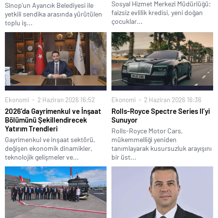
Sosyal Hizmet Merkezi Müdürlüğü;
Sinop'un Ayancık Belediyesi ile
faizsiz evlilik kredisi, yeni doğan
yetkili sendika arasında yürütülen
çocuklar...
toplu iş...
Ekonomi
2 Haziran 2026 16:52
Ekonomi
2 Haziran 2026 16:36
2026’da Gayrimenkul ve İnşaat
Rolls-Royce Spectre Series II’yi
Bölümünü Şekillendirecek
Sunuyor
Yatırım Trendleri
Rolls-Royce Motor Cars,
Gayrimenkul ve inşaat sektörü,
mükemmelliği yeniden
değişen ekonomik dinamikler,
tanımlayarak kusursuzluk arayışını
teknolojik gelişmeler ve...
bir üst...