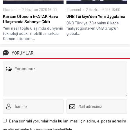
Ekonomi
2 Haziran 2026 16:00
Ekonomi
2 Haziran 2026 16:00
Karsan Otonom E-ATAK Hava
QNB Türkiye’den Yeni Uygulama
Ulaşımında Sahneye Çıktı
QNB Türkiye, 30’a yakın ülkede
Yeni nesil toplu ulaşımda dünyanın
faaliyet gösteren QNB Grup’un
teknoloji odaklı mobilite markası
global...
Karsan, otonom...
YORUMLAR
Daha sonraki yorumlarımda kullanılması için adım, e-posta adresim
ve site adresim bu tarayıcıya kaydedilsin.