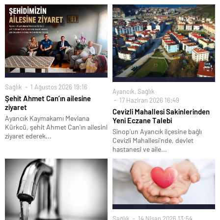
Sağlık
1 Ağustos 2026 19:16
Ayancık
,
Sağlık
Şehit Ahmet Can’ın ailesine
17 Haziran 2026 16:49
ziyaret
Cevizli Mahallesi Sakinlerinden
Ayancık Kaymakamı Mevlana
Yeni Eczane Talebi
Kürkcü, şehit Ahmet Can'ın ailesini
Sinop'un Ayancık ilçesine bağlı
ziyaret ederek...
Cevizli Mahallesi'nde, devlet
hastanesi ve aile...
Sağlık
14 Nisan 2026 13:54