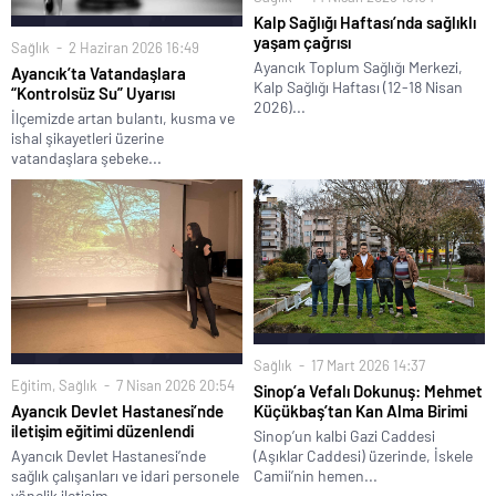
Kalp Sağlığı Haftası’nda sağlıklı
yaşam çağrısı
Sağlık
2 Haziran 2026 16:49
Ayancık Toplum Sağlığı Merkezi,
Ayancık’ta Vatandaşlara
Kalp Sağlığı Haftası (12-18 Nisan
“Kontrolsüz Su” Uyarısı
2026)...
İlçemizde artan bulantı, kusma ve
ishal şikayetleri üzerine
vatandaşlara şebeke...
Sağlık
17 Mart 2026 14:37
Eğitim
,
Sağlık
7 Nisan 2026 20:54
Sinop’a Vefalı Dokunuş: Mehmet
Ayancık Devlet Hastanesi’nde
Küçükbaş’tan Kan Alma Birimi
iletişim eğitimi düzenlendi
Sinop’un kalbi Gazi Caddesi
Ayancık Devlet Hastanesi’nde
(Aşıklar Caddesi) üzerinde, İskele
sağlık çalışanları ve idari personele
Camii’nin hemen...
yönelik iletişim...