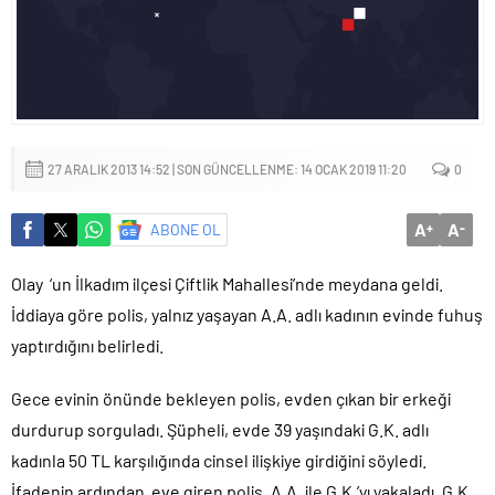
mu?
27 ARALIK 2013 14:52 | SON GÜNCELLENME: 14 OCAK 2019 11:20
0
A
A
ABONE OL
+
-
Olay ‘un İlkadım ilçesi Çiftlik Mahallesi’nde meydana geldi.
İddiaya göre polis, yalnız yaşayan A.A. adlı kadının evinde fuhuş
yaptırdığını belirledi.
Gece evinin önünde bekleyen polis, evden çıkan bir erkeği
durdurup sorguladı. Şüpheli, evde 39 yaşındaki G.K. adlı
kadınla 50 TL karşılığında cinsel ilişkiye girdiğini söyledi.
İfadenin ardından eve giren polis, A.A. ile G.K.’yı yakaladı. G.K.