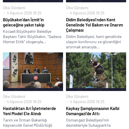
Ülke Gündemi
Ülke Gündemi
4 Ağustos 2026 18:25
4 Ağustos 2026 18:25
Büyükakın’dan İzmit’in
Didim Belediyesi’nden Kent
geleceğine yakın takip
Genelinde Yol Bakım ve Onarım
Çalışması
Kocaeli Büyükşehir Belediye
Başkanı Tahir Büyükakın, “Sadece
Didim Belediyesi, kent genelinde
Hizmet Ettik” sloganıyla...
ulaşım konforunu ve güvenliğini
artırmak amacıyla...
Ülke Gündemi
Ülke Gündemi
4 Ağustos 2026 18:25
4 Ağustos 2026 18:25
Hastalıktan Ari İşletmelerde
Kaykay Şampiyonasının Kalbi
Yeni Model Ele Alındı
Osmangazi’de Attı
Tarım ve Orman Bakanlığı
Osmangazi Belediyesi’nin
Hayvancılık Genel Müdürlüğü
destekleriyle Sukaypark’ta