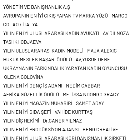
YÖNETİM VE DANIŞMANLIK A.Ş
AVRUPA’NIN EN İYİ CIKIŞ YAPAN TV MARKA YÜZÜ MARCO
COLAO / İTALYA
YILIN EN İYİ ULUSLARARASI KADIN AVUKATI AV.DİLNOZA
TASHKHODJAEVA
YILIN ULUSLARARASI KADIN MODELİ MAJA ALEXIC
HUKUK MESLEK BAŞARI ÖDÜLÜ AV.YUSUF DERE
UKRAYNA’NIN FARKINDALIK YARATAN KADIN OYUNCUSU
OLENA GOLOVİNA
YILIN EN İYİ GENÇ İŞ ADAMI NEDİM CABBAR
AFRİKA GÜZELLİK ÖDÜLÜ MELİSSA NDONGO GRACY
YILIN EN İYİ MAGAZİN MUHABİRİ SAMET ADAY
YILIN EN İYİ GIDA ŞEFİ VAHİDE KURTTAŞ
YILIN DİŞ HEKİMİ Dr.CANER YILMAZ
YILIN EN İYİ PRODÜKSİYON AJANSI BENG CREATİVE
YILIN EN İYİ ULUSLARARASI KOBİ DANIŞMANLIK ŞİRKETİ