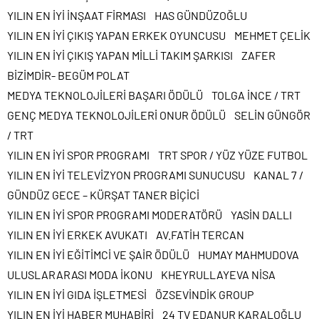
YILIN EN İYİ İNŞAAT FİRMASI HAS GÜNDÜZOĞLU
YILIN EN İYİ ÇIKIŞ YAPAN ERKEK OYUNCUSU MEHMET ÇELİK
YILIN EN İYİ ÇIKIŞ YAPAN MİLLİ TAKIM ŞARKISI ZAFER
BİZİMDİR- BEGÜM POLAT
MEDYA TEKNOLOJİLERİ BAŞARI ÖDÜLÜ TOLGA İNCE / TRT
GENÇ MEDYA TEKNOLOJİLERİ ONUR ÖDÜLÜ SELİN GÜNGÖR
/ TRT
YILIN EN İYİ SPOR PROGRAMI TRT SPOR / YÜZ YÜZE FUTBOL
YILIN EN İYİ TELEVİZYON PROGRAMI SUNUCUSU KANAL 7 /
GÜNDÜZ GECE – KÜRŞAT TANER BİÇİCİ
YILIN EN İYİ SPOR PROGRAMI MODERATÖRÜ YASİN DALLI
YILIN EN İYİ ERKEK AVUKATI AV.FATİH TERCAN
YILIN EN İYİ EĞİTİMCİ VE ŞAİR ÖDÜLÜ HUMAY MAHMUDOVA
ULUSLARARASI MODA İKONU KHEYRULLAYEVA NİSA
YILIN EN İYİ GIDA İŞLETMESİ ÖZSEVİNDİK GROUP
YILIN EN İYİ HABER MUHABİRİ 24 TV EDANUR KARALOĞLU