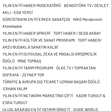
YILIN EN İYİ HABER MODERATÖRÜ BENGÜTÜRK TV / DEVLET
AKLI – EDA YERCİ
GÜRCİSTAN’IN EN İYİ ERKEK SANATÇISI NİKO Merabovich
Khinkiladze
YILIN EN İYİ HABER SPİKERİ TGRT HABER / SEDA AKBAY
YILIN EN İYİ KÜLTÜR VE SANAT PROGRAMI TGRT HABER/
ARZU BUDAKLA SANATIN KALBİ
YILIN EN İYİ DUYGUSAL ZEKA VE MASALSI GİRİŞİMCİLİK
ÖDÜLÜ MİNE TOPBAŞ
YILIN EN İYİ TARIM PROGRAMI ÜLKE TV / TOPRAKTAN
SOFRAYA – ZEYNEP TOR
TÜRKİYE & AVRUPA DIŞ TİCARET UZMANI BAŞARI ÖDÜLÜ
ERHAN YALIM
YILIN EN İYİ NETWORK MARKETİNG ÇİFTİ KADİR TURGUT &
ESRA TURGUT
ULUSLARARASI EN İYİ YATIRIM ŞİRKETİ GUIDE WORLD