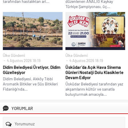
tarafından hastalıktan ari...
düzenlenen ANALİG Kaykay
Türkiye Şampiyonası, üç...
Ülke Gündemi
Ülke Gündemi
4 Ağustos 2026 18:19
4 Ağustos 2026 18:19
Didim Belediyesi Üretiyor, Didim
Üsküdar’da Açık Hava Sinema
Güzelleşiyor
Günleri Nostalji Dolu Klasiklerle
Devam Ediyor
Didim Belediyesi, Akköy Tıbbi
Aromatik Bitkiler ve Süs Bitkileri
Üsküdar Belediyesi tarafından yaz
Fidanlığı’nda...
akşamlarını kültür ve sanatla
buluşturmak amacıyla...
YORUMLAR