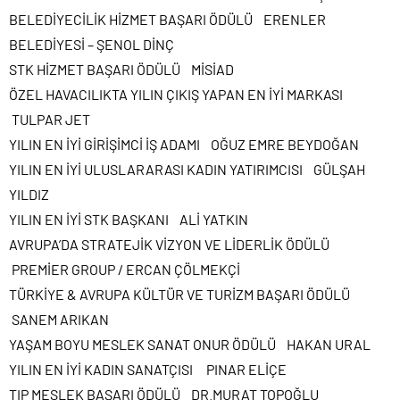
BELEDİYECİLİK HİZMET BAŞARI ÖDÜLÜ ERENLER
BELEDİYESİ – ŞENOL DİNÇ
STK HİZMET BAŞARI ÖDÜLÜ MİSİAD
ÖZEL HAVACILIKTA YILIN ÇIKIŞ YAPAN EN İYİ MARKASI
TULPAR JET
YILIN EN İYİ GİRİŞİMCİ İŞ ADAMI OĞUZ EMRE BEYDOĞAN
YILIN EN İYİ ULUSLARARASI KADIN YATIRIMCISI GÜLŞAH
YILDIZ
YILIN EN İYİ STK BAŞKANI ALİ YATKIN
AVRUPA’DA STRATEJİK VİZYON VE LİDERLİK ÖDÜLÜ
PREMİER GROUP / ERCAN ÇÖLMEKÇİ
TÜRKİYE & AVRUPA KÜLTÜR VE TURİZM BAŞARI ÖDÜLÜ
SANEM ARIKAN
YAŞAM BOYU MESLEK SANAT ONUR ÖDÜLÜ HAKAN URAL
YILIN EN İYİ KADIN SANATÇISI PINAR ELİÇE
TIP MESLEK BAŞARI ÖDÜLÜ DR.MURAT TOPOĞLU