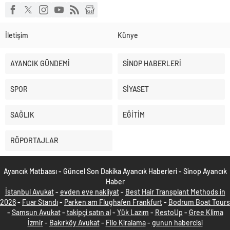
İletişim
Künye
AYANCIK GÜNDEMİ
SİNOP HABERLERİ
SPOR
SİYASET
SAĞLIK
EĞİTİM
RÖPORTAJLAR
Ayancık Matbaası - Güncel Son Dakika Ayancık Haberleri - Sinop Ayancık
Haber
İstanbul Avukat
-
evden eve nakliyat
-
Best Hair Transplant Methods in
2026
-
Fuar Standı
-
Parken am Flughafen Frankfurt
-
Bodrum Boat Tours
-
Samsun Avukat
-
takipçi satın al
-
Yük Lazım
-
RestoUp
-
Gree Klima
İzmir
-
Bakırköy Avukat
-
Filo Kiralama
-
gunun habercisi