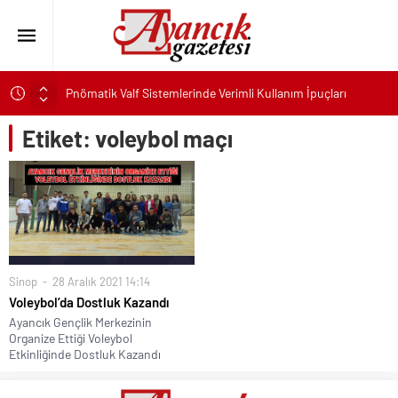
Pnömatik Valf Sistemlerinde Verimli Kullanım İpuçları
Sinop’ta Denize Girilecek 3 Mükemmel Yer
Etiket:
voleybol maçı
Maltese Terrier İlk Kez Köpek Sahiplenecekler İçin Uygun
mu?
Kapadokya Tatilinde Ne Giyilir?
Büyükakın’dan İzmit’in geleceğine yakın takip
Didim Belediyesi’nden Kent Genelinde Yol Bakım ve Onarım
Çalışması
Sinop
28 Aralık 2021 14:14
Hastalıktan Ari İşletmelerde Yeni Model Ele Alındı
Voleybol’da Dostluk Kazandı
Kaykay Şampiyonasının Kalbi Osmangazi’de Attı
Ayancık Gençlik Merkezinin
Organize Ettiği Voleybol
Ayancık’ta İHA Olduğu Değerlendirilen Cisim Bulundu
Etkinliğinde Dostluk Kazandı
Kalabalık Aileler İçin Çocuk Havuzlu Villa Kiralayın