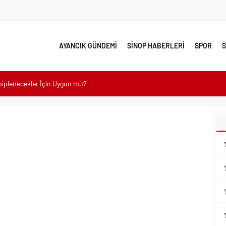
AYANCIK GÜNDEMİ
SİNOP HABERLERİ
SPOR
S
ahiplenecekler İçin Uygun mu?
e yakın takip
linde Yol Bakım ve Onarım Çalışması
 Model Ele Alındı
mangazi’de Attı
 Güzelleşiyor
leri Nostalji Dolu Klasiklerle Devam Ediyor
mli Kullanım İpuçları
emmel Yer