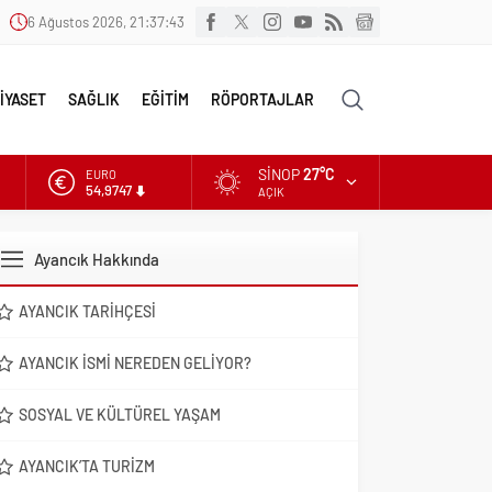
6 Ağustos 2026, 21:37:44
İYASET
SAĞLIK
EĞİTİM
RÖPORTAJLAR
SINOP
27°C
EURO
54,9747
AÇIK
ALTIN
6.499,25
Ayancık Hakkında
DOLAR
47,5921
AYANCIK TARIHÇESI
AYANCIK İSMI NEREDEN GELIYOR?
SOSYAL VE KÜLTÜREL YAŞAM
AYANCIK’TA TURIZM