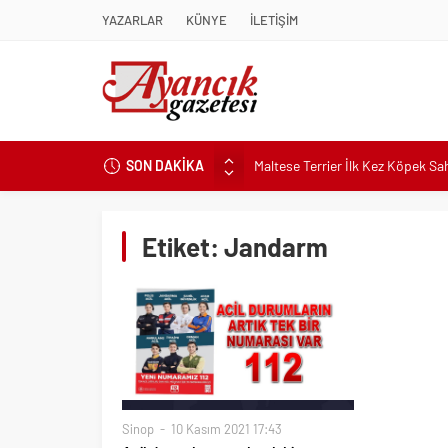
YAZARLAR
KÜNYE
İLETİŞİM
SON DAKİKA
Maltese Terrier İlk Kez Köpek S
Kapadokya Tatilinde Ne Giyilir?
Büyükakın’dan İzmit’in geleceğin
Etiket:
Jandarm
Didim Belediyesi’nden Kent Gene
Hastalıktan Ari İşletmelerde Yeni
Kaykay Şampiyonasının Kalbi Os
Didim Belediyesi Üretiyor, Didim
Üsküdar’da Açık Hava Sinema Gün
Pnömatik Valf Sistemlerinde Veri
Sinop
10 Kasım 2021 17:43
Sinop’ta Denize Girilecek 3 Mük