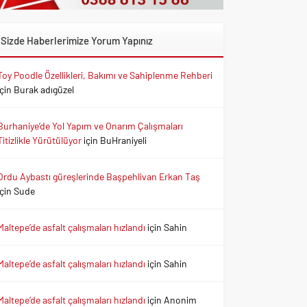
Sizde Haberlerimize Yorum Yapınız
Toy Poodle Özellikleri, Bakımı ve Sahiplenme Rehberi
için
Burak adıgüzel
Burhaniye’de Yol Yapım ve Onarım Çalışmaları
Titizlikle Yürütülüyor
için
BuHraniyeli
Ordu Aybastı güreşlerinde Başpehlivan Erkan Taş
için
Sude
Maltepe’de asfalt çalışmaları hızlandı
için
Sahin
Maltepe’de asfalt çalışmaları hızlandı
için
Sahin
Maltepe’de asfalt çalışmaları hızlandı
için
Anonim