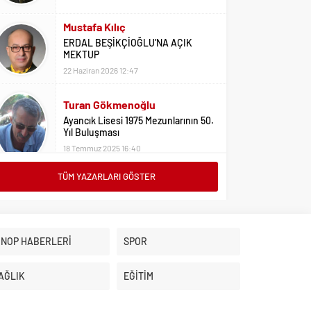
Mustafa Kılıç
ERDAL BEŞİKÇİOĞLU’NA AÇIK
MEKTUP
22 Haziran 2026 12:47
Turan Gökmenoğlu
Ayancık Lisesi 1975 Mezunlarının 50.
Yıl Buluşması
18 Temmuz 2025 16:40
TÜM YAZARLARI GÖSTER
Adil Yıldız
Bu Sene Fenerbahçe Ülke Puanlarını
Sırtladı
1 Eylül 2023 15:10
İNOP HABERLERİ
SPOR
Ali Oral
Üniversite Tercihleri İçin Öneriler
AĞLIK
EĞİTİM
2 Ağustos 2023 16:03